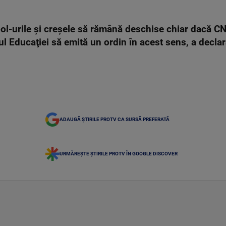
ol-urile şi creşele să rămână deschise chiar dacă CNS
l Educaţiei să emită un ordin în acest sens, a declara
ADAUGĂ ȘTIRILE PROTV CA SURSĂ PREFERATĂ
URMĂREȘTE ȘTIRILE PROTV ÎN GOOGLE DISCOVER