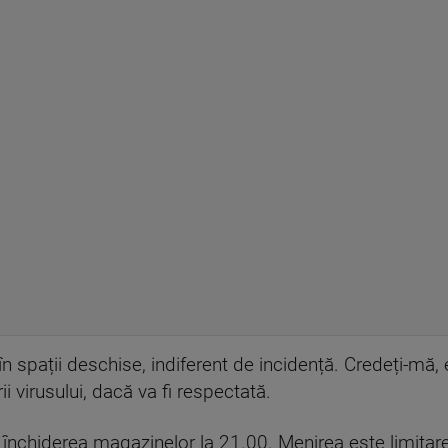
t, în spații deschise, indiferent de incidență. Credeți-m
i virusului, dacă va fi respectată.
nchiderea magazinelor la 21.00. Menirea este limitarea 