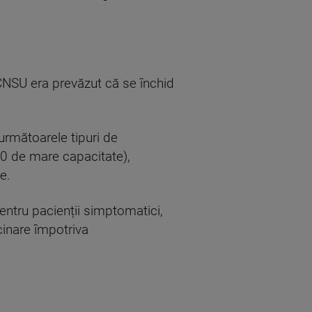
a CNSU era prevăzut că se închid
următoarele tipuri de
50 de mare capacitate),
e.
 pentru pacienții simptomatici,
cinare împotriva