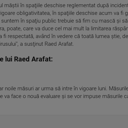
măştii în spaţiile deschise reglementat după incidenţă 
igoare obligativitatea, în spaţiile deschise acum va fi g
 suntem în spaţiu public trebuie să fim cu mască şi s
, poate, care va duce cel mai mult la limitarea răspând
 fi respectată, având în vedere că toată lumea ştie, dej
rusului", a susţinut Raed Arafat.
le lui Raed Arafat:
r noile măsuri ar urma să intre în vigoare luni. Măsuri
 se va face o nouă evaluare și se vor impuse măsurile c