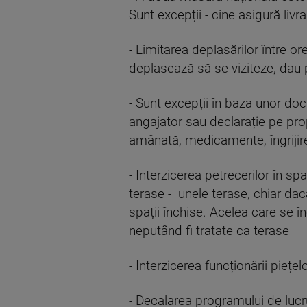
Sunt excepții - cine asigură livr
- Limitarea deplasărilor între ore
deplasează să se viziteze, dau p
- Sunt excepții în baza unor docu
angajator sau declarație pe prop
amânată, medicamente, îngrijire
- Interzicerea petrecerilor în sp
terase - unele terase, chiar dacă
spații închise. Acelea care se în
neputând fi tratate ca terase
- Interzicerea funcționării piețe
- Decalarea programului de lucru