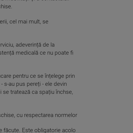
chise.
erii, cel mai mult, se
rviciu, adeverință de la
istență medicală ce nu poate fi
ficare pentru ce se înțelege prin
 - s-au pus pereți - ele devin
ui se tratează ca spațiu închse,
 deschise, cu respectarea normelor
ie făcute. Este obligatorie acolo