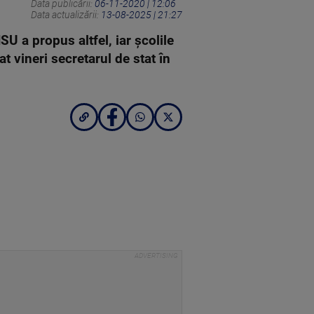
Data publicării:
06-11-2020 | 12:06
Data actualizării:
13-08-2025 | 21:27
U a propus altfel, iar şcolile
t vineri secretarul de stat în