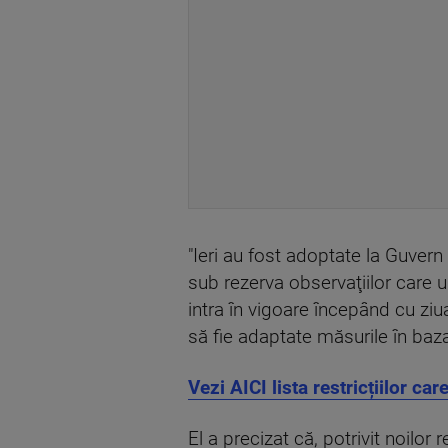
"Ieri au fost adoptate la Guver
sub rezerva observaţiilor care ur
intra în vigoare începând cu ziu
să fie adaptate măsurile în baza
Vezi AICI lista restricțiilor car
El a precizat că, potrivit noilor