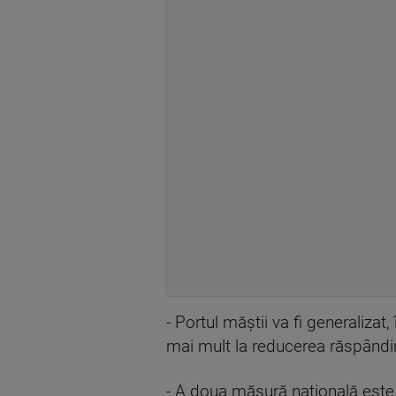
- Portul măștii va fi generaliza
mai mult la reducerea răspândiri
- A doua măsură națională este î