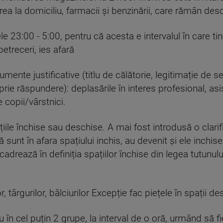
area la domiciliu, farmacii și benzinării, care rămân des
le 23:00 - 5:00, pentru că acesta e intervalul în care tin
etreceri, ies afară
mente justificative (titlu de călătorie, legitimație de se
rie răspundere): deplasările în interes profesional, as
 copii/vârstnici.
ațiile închise sau deschise. A mai fost introdusă o clari
 sunt în afara spațiului inchis, au devenit și ele inchise
cadrează în definiția spațiilor închise din legea tutunul
lor, târgurilor, bâlciurilor Excepție fac piețele în spații
 în cel puțin 2 grupe, la interval de o oră, urmând să f