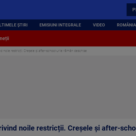
P
LTIMELE ȘTIRI
EMISIUNI INTEGRALE
VIDEO
ROMÂNIA,
neții
nd noile restricții. Creșele și after-school-urile rămân deschise
ivind noile restricții. Creșele și after-sc