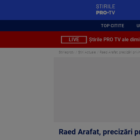
StirilePROTV
TOP CITITE
U
LIVE
Știrile PRO TV ale dimi
Stirileprotv
Știri Actuale
Raed Arafat, precizări privi
Raed Arafat, precizări pr