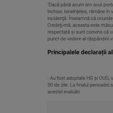
"Dacă până acum am avut portul 
închise, bineînţeles, rămâne în v
incidenţă. Înseamnă că oriunde
Credeţi-mă, aceasta este măsura
respectată şi sunt convins că va
punct de vedere al răspândirii vi
Principalele declarații a
- Au fost adoptate HG și OUG, ia
30 de zile. La finalul perioadei
acestei evaluări.