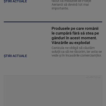
făcut ca misiunile de Poliție
ȘTIRI ACTUALE
Aeriană să devină tot mai
importante.
Produsele pe care românii
le cumpără fără să stea pe
gânduri în acest moment.
Vânzările au explodat
Canicula ne obligă să căutăm
soluții ca să ne răcorim, iar asta se
vede și în încasările comercianților.
ȘTIRI ACTUALE