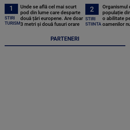
Unde se află cel mai scurt
Organismul 
1
2
pod din lume care desparte
populație di
STIRI
două țări europene. Are doar
o abilitate p
STIRI
TURISM
3 metri și două fusuri orare
oamenilor nu
STIINTA
PARTENERI