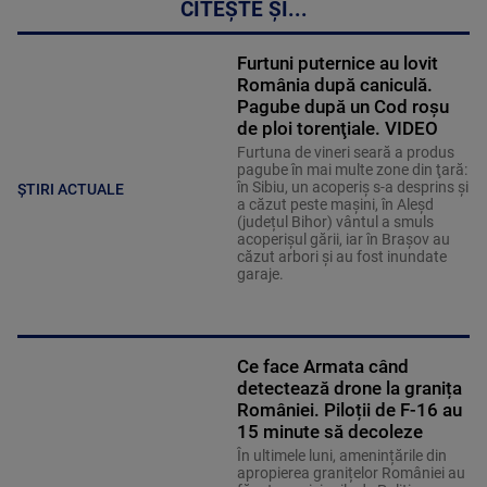
CITEȘTE ȘI...
Furtuni puternice au lovit
România după caniculă.
Pagube după un Cod roşu
de ploi torenţiale. VIDEO
Furtuna de vineri seară a produs
pagube în mai multe zone din ţară:
în Sibiu, un acoperiş s-a desprins și
ȘTIRI ACTUALE
a căzut peste maşini, în Aleşd
(județul Bihor) vântul a smuls
acoperişul gării, iar în Braşov au
căzut arbori şi au fost inundate
garaje.
Ce face Armata când
detectează drone la granița
României. Piloții de F-16 au
15 minute să decoleze
În ultimele luni, amenințările din
apropierea granițelor României au