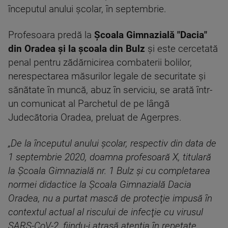
începutul anului școlar, în septembrie.
Profesoara predă la
Şcoala Gimnazială "Dacia"
din Oradea şi la şcoala din Bulz
și este cercetată
penal pentru zădărnicirea combaterii bolilor,
nerespectarea măsurilor legale de securitate şi
sănătate în muncă, abuz în serviciu, se arată într-
un comunicat al Parchetul de pe lângă
Judecătoria Oradea, preluat de Agerpres.
„De la începutul anului şcolar, respectiv din data de
1 septembrie 2020, doamna profesoară X, titulară
la Şcoala Gimnazială nr. 1 Bulz şi cu completarea
normei didactice la Şcoala Gimnazială Dacia
Oradea, nu a purtat mască de protecţie impusă în
contextul actual al riscului de infecţie cu virusul
SARS-CoV-2, fiindu-i atrasă atenţia în repetate