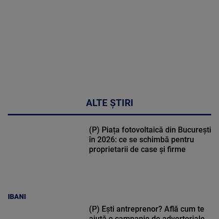
48:24
ALTE ȘTIRI
(P) Piața fotovoltaică din București
în 2026: ce se schimbă pentru
proprietarii de case și firme
IBANI
(P) Ești antreprenor? Află cum te
ajută o campanie de advertoriale