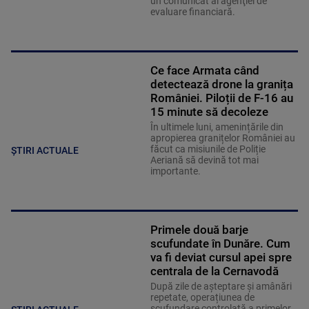
un comunicat al agenţiei de
evaluare financiară.
Ce face Armata când
detectează drone la granița
României. Piloții de F-16 au
15 minute să decoleze
În ultimele luni, amenințările din
apropierea granițelor României au
făcut ca misiunile de Poliție
ȘTIRI ACTUALE
Aeriană să devină tot mai
importante.
Primele două barje
scufundate în Dunăre. Cum
va fi deviat cursul apei spre
centrala de la Cernavodă
După zile de așteptare și amânări
repetate, operațiunea de
scufundare controlată a primelor