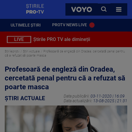
StirilePROTV
CAUTA
VOYO
TOATE 
PROTV NEWS LIVE
ULTIMELE ȘTIRI
LIVE
Știrile PRO TV ale dimineții
Stirileprotv
Știri Actuale
Profesoară de engleză din Oradea, cercetată penal pentru
că a refuzat să poarte masca
Profesoară de engleză din Oradea,
cercetată penal pentru că a refuzat să
poarte masca
Data publicării:
03-11-2020 | 16:09
ȘTIRI ACTUALE
Data actualizării:
13-08-2025 | 21:31