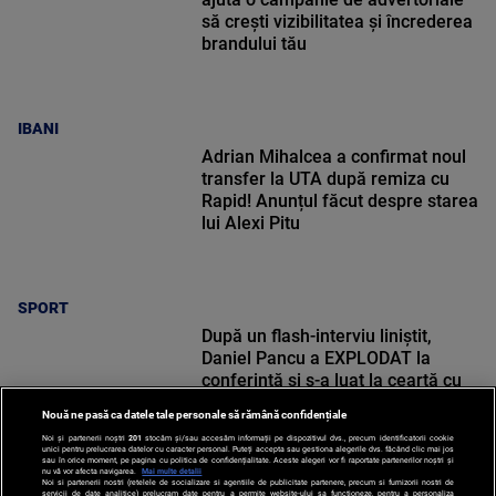
să crești vizibilitatea și încrederea
brandului tău
IBANI
Adrian Mihalcea a confirmat noul
transfer la UTA după remiza cu
Rapid! Anunțul făcut despre starea
lui Alexi Pitu
SPORT
După un flash-interviu liniștit,
Daniel Pancu a EXPLODAT la
conferință și s-a luat la ceartă cu
oamenii în sală: ”Gata, nu mai
Nouă ne pasă ca datele tale personale să rămână confidențiale
strigați”
Noi și partenerii noștri
201
stocăm și/sau accesăm informații pe dispozitivul dvs., precum identificatorii cookie
unici pentru prelucrarea datelor cu caracter personal. Puteți accepta sau gestiona alegerile dvs. făcând clic mai jos
sau în orice moment, pe pagina cu politica de confidențialitate. Aceste alegeri vor fi raportate partenerilor noștri și
nu vă vor afecta navigarea.
Mai multe detalii
Noi si partenerii nostri (retelele de socializare si agentiile de publicitate partenere, precum si furnizorii nostri de
SPORT
servicii de date analitice) prelucram date pentru a permite website-ului sa functioneze, pentru a personaliza