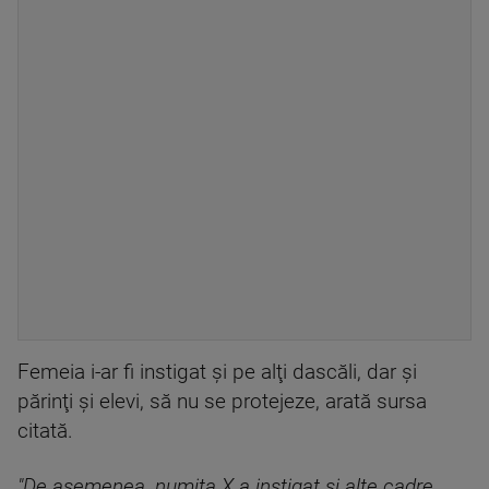
Femeia i-ar fi instigat şi pe alţi dascăli, dar şi
părinţi şi elevi, să nu se protejeze, arată sursa
citată.
"De asemenea, numita X a instigat şi alte cadre