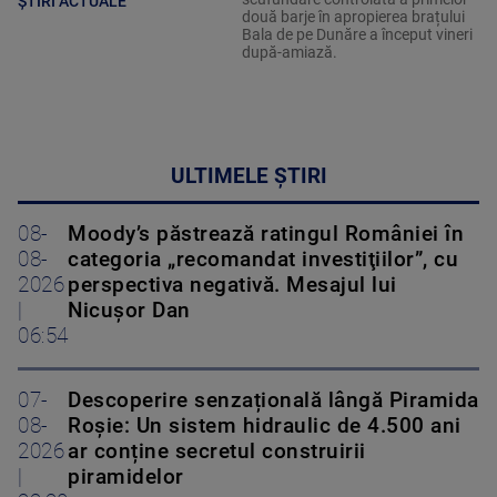
ȘTIRI ACTUALE
două barje în apropierea brațului
Bala de pe Dunăre a început vineri
după-amiază.
ULTIMELE ȘTIRI
08-
Moody’s păstrează ratingul României în
08-
categoria „recomandat investiţiilor”, cu
2026
perspectiva negativă. Mesajul lui
|
Nicușor Dan
06:54
07-
Descoperire senzațională lângă Piramida
08-
Roșie: Un sistem hidraulic de 4.500 ani
2026
ar conține secretul construirii
|
piramidelor