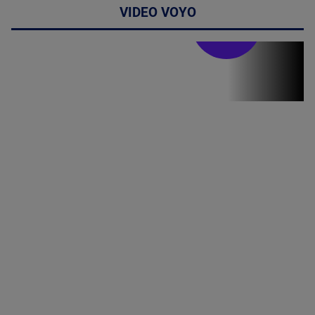
VIDEO VOYO
Stirile PRO TV
Stirile PRO
TV # 19.00 -
07 August
2026
MAI
MULTE
DETALII