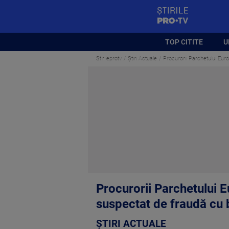
StirilePROTV
TOP CITITE
U
Stirileprotv
Știri Actuale
Procurorii Parchetului Euro
Procurorii Parchetului E
suspectat de fraudă cu 
ȘTIRI ACTUALE