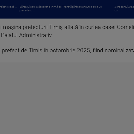
obate riscă ...
Bărbatul care a desenat o inimă pe Transfăgărășan ar putea crea un
Aeroportul Arad
precedent. ...
cu ...
i maşina prefecturii Timiş aflată în curtea casei Corneli
Palatul Administrativ.
t prefect de Timiş în octombrie 2025, fiind nominalizat