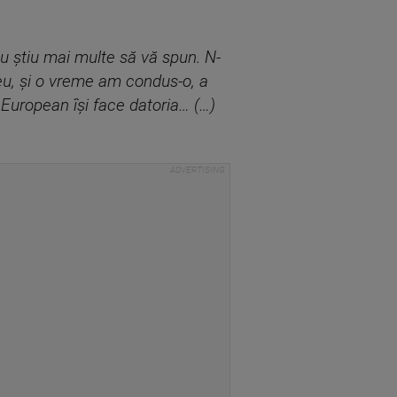
Nu ştiu mai multe să vă spun. N-
eu, şi o vreme am condus-o, a
European îşi face datoria… (…)