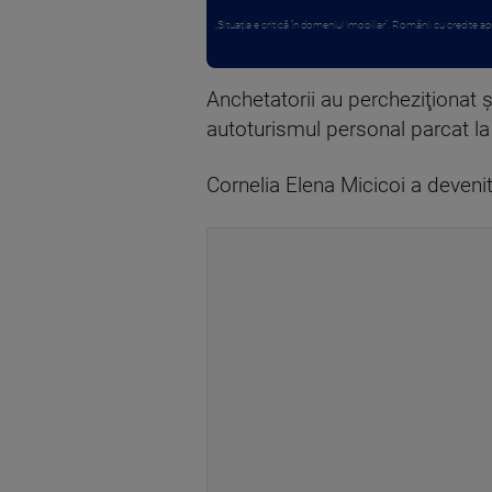
„Situația e critică în domeniul imobiliar”. Românii cu credite apr
Anchetatorii au percheziţionat ş
autoturismul personal parcat la 
Cornelia Elena Micicoi a deveni