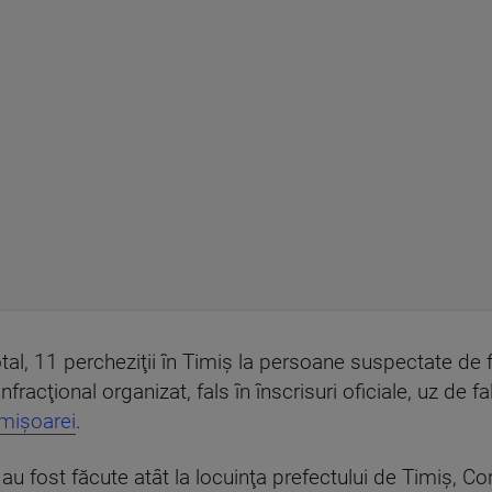
otal, 11 percheziţii în Timiş la persoane suspectate de
fracţional organizat, fals în înscrisuri oficiale, uz de fa
imişoarei
.
i au fost făcute atât la locuinţa prefectului de Timiş, Cor