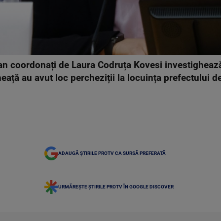
an coordonați de Laura Codruța Kovesi investigheaz
ață au avut loc percheziții la locuința prefectului d
ADAUGĂ ȘTIRILE PROTV CA SURSĂ PREFERATĂ
URMĂREȘTE ȘTIRILE PROTV ÎN GOOGLE DISCOVER