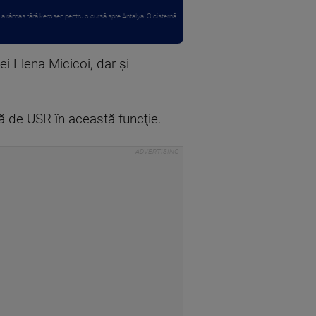
 a rămas fără kerosen pentru o cursă spre Antalya. O cisternă
ei Elena Micicoi, dar şi
ă de USR în această funcţie.