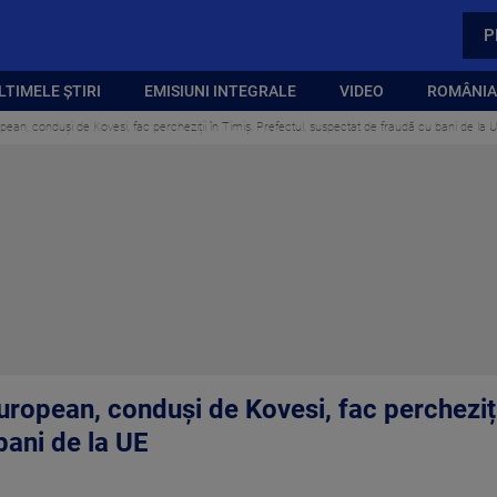
P
LTIMELE ȘTIRI
EMISIUNI INTEGRALE
VIDEO
ROMÂNIA,
pean, conduși de Kovesi, fac percheziții în Timiș. Prefectul, suspectat de fraudă cu bani de la 
uropean, conduși de Kovesi, fac percheziții
bani de la UE