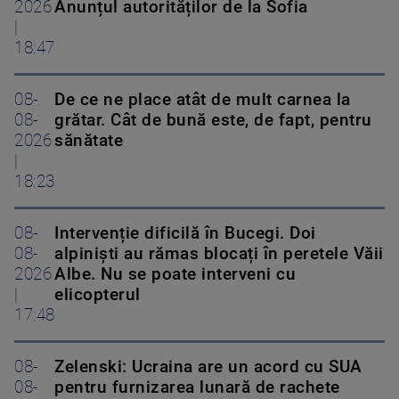
2026
Anunțul autorităților de la Sofia
|
18:47
08-
De ce ne place atât de mult carnea la
08-
grătar. Cât de bună este, de fapt, pentru
2026
sănătate
|
18:23
08-
Intervenție dificilă în Bucegi. Doi
08-
alpiniști au rămas blocați în peretele Văii
2026
Albe. Nu se poate interveni cu
|
elicopterul
17:48
08-
Zelenski: Ucraina are un acord cu SUA
08-
pentru furnizarea lunară de rachete