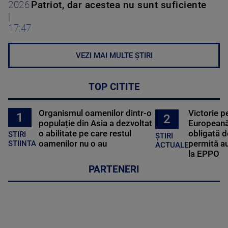
2026
Patriot, dar acestea nu sunt suficiente
|
17:47
VEZI MAI MULTE ȘTIRI
TOP CITITE
Organismul oamenilor dintr-o
Victorie p
1
2
populație din Asia a dezvoltat
Europeană
o abilitate pe care restul
obligată d
STIRI
ȘTIRI
oamenilor nu o au
permită au
STIINTA
ACTUALE
la EPPO
PARTENERI