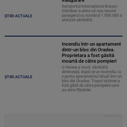
inaugurare
Aeroportul Internațional Brașov-
Ghimbav a atins un nou record:
pasagerul cu numărul 1.000.000 a
ȘTIRI ACTUALE
aterizat sâmbătă.
Incendiu într-un apartament
dintr-un bloc din Oradea.
Proprietara a fost găsită
moartă de către pompieri
O femeie a murit, sâmbătă
dimineaţă, după ce un incendiu i-a
cuprins aparamentul situat într-un
ȘTIRI ACTUALE
bloc din Oradea. Trupul victimei a
fost găsit de către pompierii care
au stins flăcările.