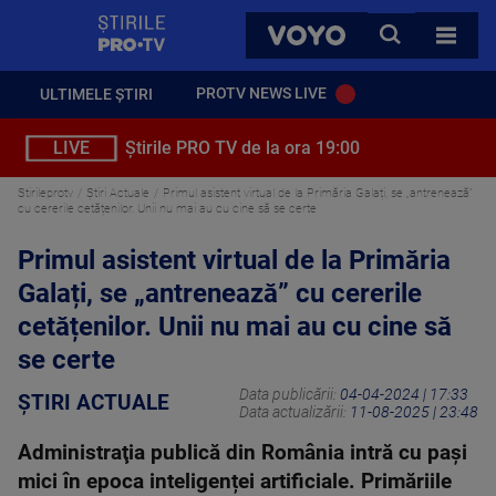
StirilePROTV
CAUTA
VOYO
TOATE 
PROTV NEWS LIVE
ULTIMELE ȘTIRI
LIVE
Știrile PRO TV de la ora 19:00
Stirileprotv
Știri Actuale
Primul asistent virtual de la Primăria Galați, se „antrenează”
cu cererile cetățenilor. Unii nu mai au cu cine să se certe
Primul asistent virtual de la Primăria
Galați, se „antrenează” cu cererile
cetățenilor. Unii nu mai au cu cine să
se certe
Data publicării:
04-04-2024 | 17:33
ȘTIRI ACTUALE
Data actualizării:
11-08-2025 | 23:48
Administraţia publică din România intră cu pași
mici în epoca inteligenței artificiale. Primăriile