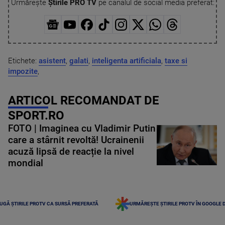
Urmărește
Știrile PRO TV
pe canalul de social media preferat:
Etichete:
asistent
,
galati
,
inteligenta artificiala
,
taxe si
impozite
,
ARTICOL RECOMANDAT DE
SPORT.RO
FOTO | Imaginea cu Vladimir Putin
care a stârnit revoltă! Ucrainenii
acuză lipsă de reacție la nivel
mondial
UGĂ ȘTIRILE PROTV CA SURSĂ PREFERATĂ
URMĂREȘTE ȘTIRILE PROTV ÎN GOOGLE 