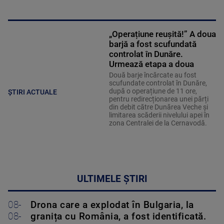
„Operațiune reușită!” A doua
barjă a fost scufundată
controlat în Dunăre.
Urmează etapa a doua
Două barje încărcate au fost
scufundate controlat în Dunăre,
după o operațiune de 11 ore,
ȘTIRI ACTUALE
pentru redirecționarea unei părți
din debit către Dunărea Veche și
limitarea scăderii nivelului apei în
zona Centralei de la Cernavodă.
ULTIMELE ȘTIRI
08-
Drona care a explodat în Bulgaria, la
08-
granița cu România, a fost identificată.