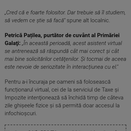
„Cred că e foarte folositor. Dar trebuie să îl studiem,
să vedem ce ştie să facă"
spune alt localnic.
Petrică Pațilea, purtător de cuvânt al Primăriei
Galaţi:
„În această perioadă, acest asistent virtual
se antrenează să răspundă cât mai corect şi cât
mai bine solicitărilor cetăţenilor. Şi tocmai de aceea
este nevoie de seriozitate în interacțiunea cu el."
Pentru a-i încuraja pe oameni să folosească
funcționarul virtual, cei de la serviciul de Taxe şi
Impozite intenţionează să închidă timp de câteva
zile ghișeele fizice și să permită doar accesul la
infochioșcuri.