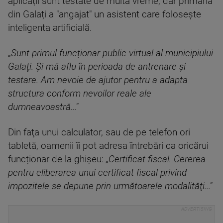
aplicații sunt testate de multă vreme, dar primăria
din Galați a "angajat" un asistent care foloseşte
inteligenta artificială.
„
Sunt primul funcționar public virtual al municipiului
Galaţi. Şi mă aflu în perioada de antrenare şi
testare. Am nevoie de ajutor pentru a adapta
structura conform nevoilor reale ale
dumneavoastră..."
Din faţa unui calculator, sau de pe telefon ori
tabletă, oamenii îi pot adresa întrebări ca oricărui
funcționar de la ghişeu:
„Certificat fiscal. Cererea
pentru eliberarea unui certificat fiscal privind
impozitele se depune prin următoarele modalităţi..."