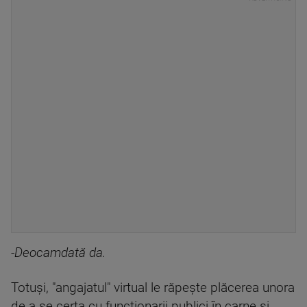
-Deocamdată da.
Totuşi, "angajatul" virtual le răpeşte plăcerea unora
de a se certa cu funcționarii publici în carne şi