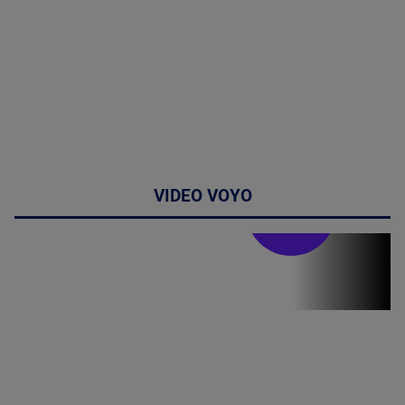
VIDEO VOYO
Stirile PRO TV
Stirile PRO