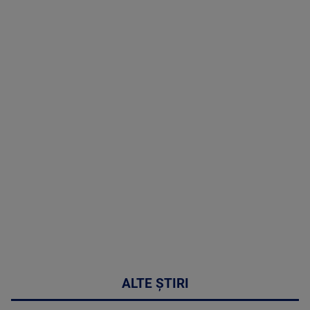
TV # 07.00 -
08 August
2026
MAI
MULTE
DETALII
02:32:45
ALTE ȘTIRI