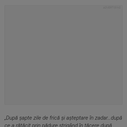
„După șapte zile de frică și așteptare în zadar…după
ce a rătăcit prin pădure strigând în tăcere după