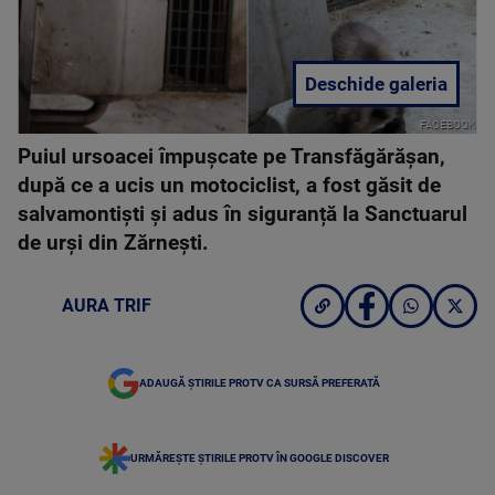
Deschide galeria
FACEBOOK
Puiul ursoacei împușcate pe Transfăgărășan,
după ce a ucis un motociclist, a fost găsit de
salvamontiști și adus în siguranță la Sanctuarul
de urși din Zărnești.
AURA TRIF
ADAUGĂ ȘTIRILE PROTV CA SURSĂ PREFERATĂ
URMĂREȘTE ȘTIRILE PROTV ÎN GOOGLE DISCOVER