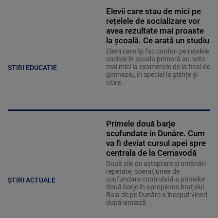
Elevii care stau de mici pe
rețelele de socializare vor
avea rezultate mai proaste
la școală. Ce arată un studiu
Elevii care îşi fac conturi pe rețelele
sociale în școala primară au note
mai mici la examenele de la final de
STIRI EDUCATIE
gimnaziu, în special la științe și
citire.
Primele două barje
scufundate în Dunăre. Cum
va fi deviat cursul apei spre
centrala de la Cernavodă
După zile de așteptare și amânări
repetate, operațiunea de
scufundare controlată a primelor
ȘTIRI ACTUALE
două barje în apropierea brațului
Bala de pe Dunăre a început vineri
după-amiază.