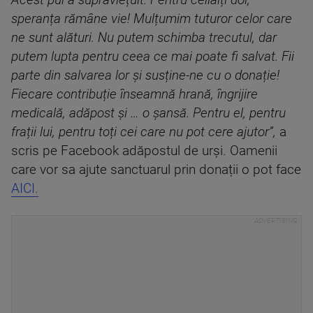
Acest pui a supraviețuit. Pentru ceilalți doi,
speranța rămâne vie! Mulțumim tuturor celor care
ne sunt alături. Nu putem schimba trecutul, dar
putem lupta pentru ceea ce mai poate fi salvat. Fii
parte din salvarea lor și susține-ne cu o donație!
Fiecare contribuție înseamnă hrană, îngrijire
medicală, adăpost și … o șansă. Pentru el, pentru
frații lui, pentru toți cei care nu pot cere ajutor”,
a
scris pe Facebook adăpostul de urși. Oamenii
care vor sa ajute sanctuarul prin donații o pot face
AICI.