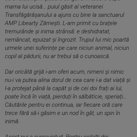
mama lui ucisă… puiul găsit al veteranei
Transfăgărășanului a ajuns cu bine la sanctuarul
AMP Libearty Zărnești. L-am primit cu brațele
tremurânde și inima strânsă: e deshidratat,
nemâncat, epuizat și îngrozit. Trupul lui mic poartă
urmele unei suferințe pe care niciun animal, niciun
copil al pădurii, nu ar trebui să o cunoască.
Dar oricâtă grijă i-am oferi acum, nimeni și nimic
nu-i va putea alina dorul de cea care i-a dat viață și
l-a protejat până la capăt și de cei doi frați ai lui,
poate încă în viață, pierduți în sălbăticie, speriați…
Căutările pentru ei continua, iar fiecare oră care
trece fără să-i găsim e un nod în gât, un spin în
inimă.