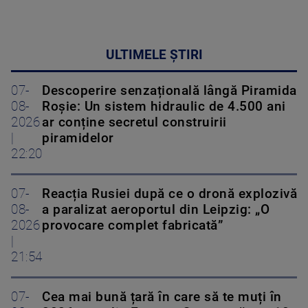
ULTIMELE ȘTIRI
07-
Descoperire senzațională lângă Piramida
08-
Roșie: Un sistem hidraulic de 4.500 ani
2026
ar conține secretul construirii
|
piramidelor
22:20
07-
Reacția Rusiei după ce o dronă explozivă
08-
a paralizat aeroportul din Leipzig: „O
2026
provocare complet fabricată”
|
21:54
07-
Cea mai bună țară în care să te muți în