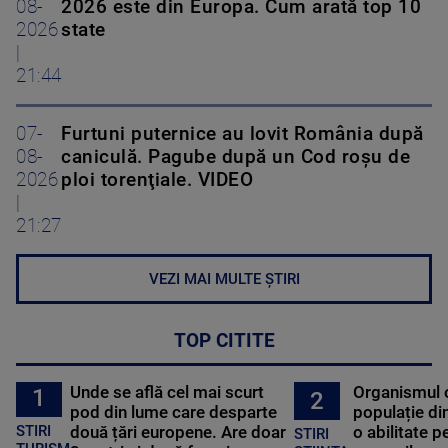
08-
2026 este din Europa. Cum arată top 10
2026
state
|
21:44
07-
Furtuni puternice au lovit România după
08-
caniculă. Pagube după un Cod roşu de
2026
ploi torenţiale. VIDEO
|
21:27
VEZI MAI MULTE ȘTIRI
TOP CITITE
Unde se află cel mai scurt
Organismul 
1
2
pod din lume care desparte
populație di
STIRI
două țări europene. Are doar
o abilitate p
STIRI