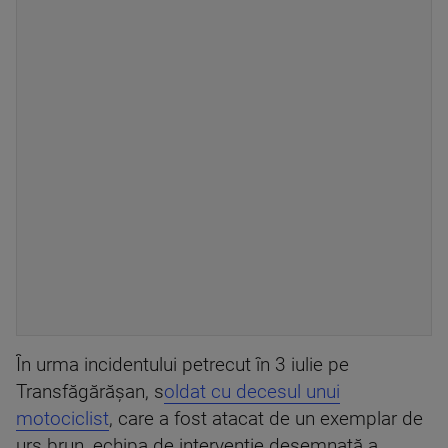
În urma incidentului petrecut în 3 iulie pe
Transfăgărăşan, s
oldat cu decesul unui
motociclist
, care a fost atacat de un exemplar de
urs brun, echipa de intervenţie desemnată a