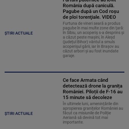
România după caniculă.
Pagube după un Cod roşu
de ploi torenţiale. VIDEO
Furtuna de vineri seară a produs
pagube în mai multe zone din ţară:
în Sibiu, un acoperiş s-a desprins și
ȘTIRI ACTUALE
a căzut peste maşini, în Aleşd
(județul Bihor) vântul a smuls
acoperişul gării, iar în Braşov au
căzut arbori şi au fost inundate
garaje.
Ce face Armata când
detectează drone la granița
României. Piloții de F-16 au
15 minute să decoleze
În ultimele luni, amenințările din
apropierea granițelor României au
făcut ca misiunile de Poliție
ȘTIRI ACTUALE
Aeriană să devină tot mai
importante.