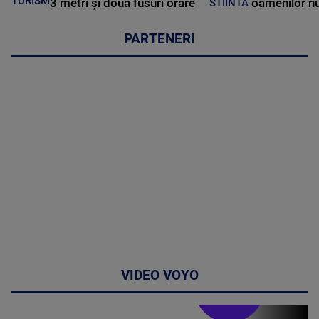
TURISM
3 metri și două fusuri orare
oamenilor nu
STIINTA
PARTENERI
VIDEO VOYO