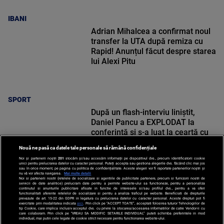
IBANI
Adrian Mihalcea a confirmat noul
transfer la UTA după remiza cu
Rapid! Anunțul făcut despre starea
lui Alexi Pitu
SPORT
După un flash-interviu liniștit,
Daniel Pancu a EXPLODAT la
conferință și s-a luat la ceartă cu
oamenii în sală: ”Gata, nu mai
Nouă ne pasă ca datele tale personale să rămână confidențiale
strigați”
Noi și partenerii noștri
201
stocăm și/sau accesăm informații pe dispozitivul dvs., precum identificatorii cookie
unici pentru prelucrarea datelor cu caracter personal. Puteți accepta sau gestiona alegerile dvs. făcând clic mai jos
sau în orice moment, pe pagina cu politica de confidențialitate. Aceste alegeri vor fi raportate partenerilor noștri și
nu vă vor afecta navigarea.
Mai multe detalii
Noi si partenerii nostri (retelele de socializare si agentiile de publicitate partenere, precum si furnizorii nostri de
SPORT
servicii de date analitice) prelucram date pentru a permite website-ului sa functioneze, pentru a personaliza
continutul si anunturile publicitare afisate in functie de interesele si/sau profilul dvs., pentru a va oferi
functionalitati aferente retelelor de socializare si pentru a analiza traficul pe website. Beneficiati de drepturile
prevazute de art. 15-22 din GDPR in legatura cu prelucrarea datelor cu caracter personal. Aceste drepturi pot fi
exercitate prin modalitatea indicata
aici
. Prin click pe “ACCEPT TOATE”, acceptati folosirea tuturor Tehnologiilor de
tip Cookie, care implica inclusiv acceptul dvs. cu privire la stocarea/accesarea informatiilor de catre Vendor-ii cu
care colaboram. Prin click pe “VREAU SA MODIFIC SETARILE INDIVIDUAL” puteti schimba preferintele in mod
individual, mai putin cele legate de cookie strict necesare pentru functionarea website-ului.