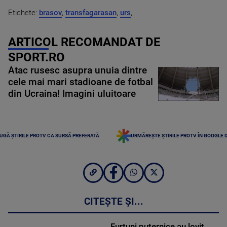
Etichete:
brasov
,
transfagarasan
,
urs
,
ARTICOL RECOMANDAT DE
SPORT.RO
Atac rusesc asupra unuia dintre
cele mai mari stadioane de fotbal
din Ucraina! Imagini uluitoare
UGĂ ȘTIRILE PROTV CA SURSĂ PREFERATĂ
URMĂREȘTE ȘTIRILE PROTV ÎN GOOGLE 
CITEȘTE ȘI...
Furtuni puternice au lovit