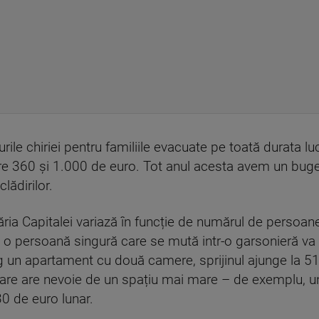
ile chiriei pentru familiile evacuate pe toată durata lu
tre 360 și 1.000 de euro. Tot anul acesta avem un buget
lădirilor.
ăria Capitalei variază în funcție de numărul de persoane 
u, o persoană singură care se mută intr-o garsonieră va
un apartament cu două camere, sprijinul ajunge la 512 
are are nevoie de un spațiu mai mare – de exemplu, u
30 de euro lunar.