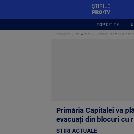
StirilePROTV
TOP CITITE
U
Stirileprotv
Știri Actuale
Primăria Capitalei va plăti 
Primăria Capitalei va plă
evacuați din blocuri cu 
ȘTIRI ACTUALE