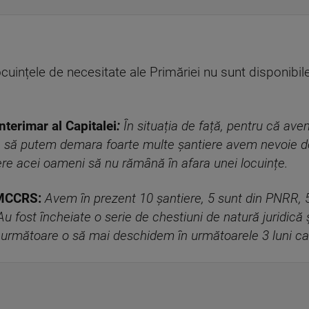
locuințele de necesitate ale Primăriei nu sunt disponibi
nterimar al Capitalei
:
În situația de față, pentru că ave
să putem demara foarte multe șantiere avem nevoie de
ere acei oameni să nu rămână în afara unei locuințe.
AMCCRS:
Avem în prezent 10 șantiere, 5 sunt din PNRR, 
Au fost încheiate o serie de chestiuni de natură juridică ș
 următoare o să mai deschidem în următoarele 3 luni ca