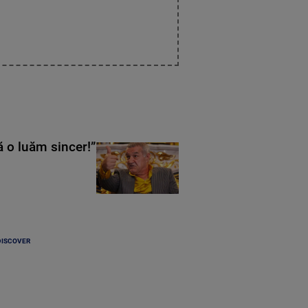
ă o luăm sincer!”
DISCOVER