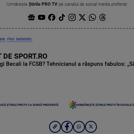
Urmărește
Știrile PRO TV
pe canalul de social media preferat:
are
,
risc seismic
,
 DE SPORT.RO
gi Becali la FCSB? Tehnicianul a răspuns fabulos: „S
UGĂ ȘTIRILE PROTV CA SURSĂ PREFERATĂ
URMĂREȘTE ȘTIRILE PROTV ÎN GOOGLE 