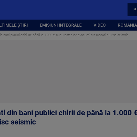
P
LTIMELE ȘTIRI
EMISIUNI INTEGRALE
VIDEO
ROMÂNIA,
din bani publici chirii de până la 1.000 € bucureștenilor evacuați din blocuri cu risc seismic
ti din bani publici chirii de până la 1.000
risc seismic