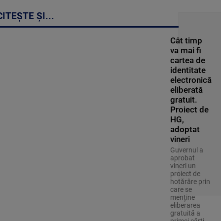
CITEȘTE ȘI...
Cât timp
va mai fi
cartea de
identitate
electronică
eliberată
gratuit.
Proiect de
HG,
adoptat
vineri
Guvernul a
aprobat
vineri un
proiect de
hotărâre prin
care se
menține
eliberarea
gratuită a