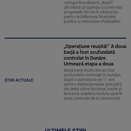
ratingul României la „Baa3”,
afirmând că agenția a confirmat
progresele făcute în ultimul an
pentru echilibrarea finanțelor
publice și reducerea cheltuielilor.
„Operațiune reușită!” A doua
barjă a fost scufundată
controlat în Dunăre.
Urmează etapa a doua
Două barje încărcate au fost
scufundate controlat în Dunăre,
după o operațiune de 11 ore,
ȘTIRI ACTUALE
pentru redirecționarea unei părți
din debit către Dunărea Veche și
limitarea scăderii nivelului apei în
zona Centralei de la Cernavodă.