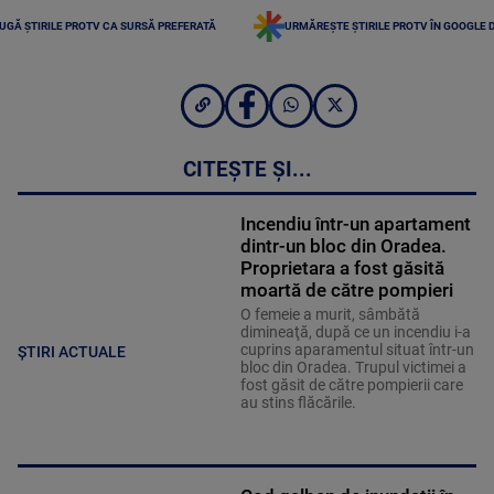
UGĂ ȘTIRILE PROTV CA SURSĂ PREFERATĂ
URMĂREȘTE ȘTIRILE PROTV ÎN GOOGLE 
CITEȘTE ȘI...
Incendiu într-un apartament
dintr-un bloc din Oradea.
Proprietara a fost găsită
moartă de către pompieri
O femeie a murit, sâmbătă
dimineaţă, după ce un incendiu i-a
cuprins aparamentul situat într-un
ȘTIRI ACTUALE
bloc din Oradea. Trupul victimei a
fost găsit de către pompierii care
au stins flăcările.