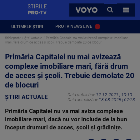
StirilePROTV
CAUTA
VOYO
TOATE 
PROTV NEWS LIVE
ULTIMELE ȘTIRI
Stirileprotv
Știri Actuale
Primăria Capitalei nu mai avizează complexe imobiliare
mari, fără drum de acces și școli. Trebuie demolate 20 de blocuri
Primăria Capitalei nu mai avizează
complexe imobiliare mari, fără drum
de acces și școli. Trebuie demolate 20
de blocuri
Data publicării:
12-12-2021 | 19:19
ȘTIRI ACTUALE
Data actualizării:
13-08-2025 | 07:23
Primăria Capitalei nu va mai aviza complexe
imobiliare mari, dacă nu vor include de la bun
început drumuri de acces, școli și grădinițe.