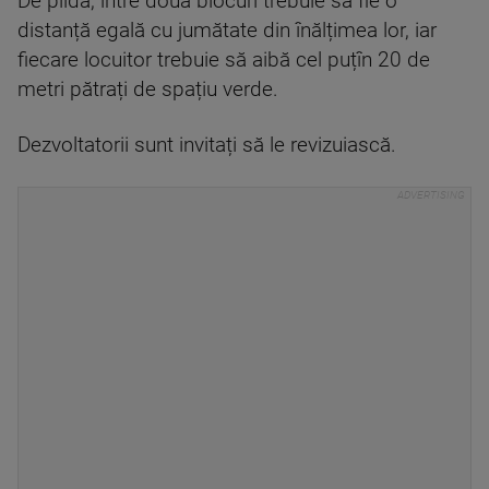
De pildă, între două blocuri trebuie să fie o
distanță egală cu jumătate din înălțimea lor, iar
fiecare locuitor trebuie să aibă cel puțîn 20 de
metri pătrați de spațiu verde.
Dezvoltatorii sunt invitați să le revizuiască.