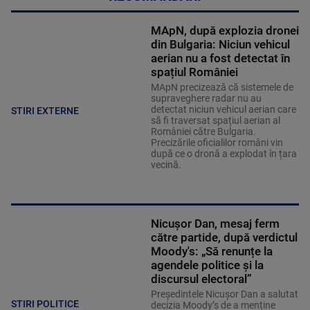
MApN, după explozia dronei
din Bulgaria: Niciun vehicul
aerian nu a fost detectat în
spațiul României
MApN precizează că sistemele de
supraveghere radar nu au
detectat niciun vehicul aerian care
STIRI EXTERNE
să fi traversat spațiul aerian al
României către Bulgaria.
Precizările oficialilor români vin
după ce o dronă a explodat în țara
vecină.
Nicușor Dan, mesaj ferm
către partide, după verdictul
Moody's: „Să renunțe la
agendele politice şi la
discursul electoral”
Președintele Nicușor Dan a salutat
STIRI POLITICE
decizia Moody’s de a menține