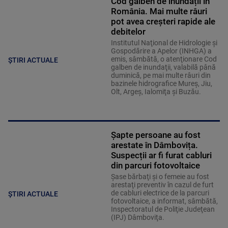
Cod galben de inundații în
România. Mai multe râuri
pot avea creșteri rapide ale
debitelor
Institutul Naţional de Hidrologie şi
Gospodărire a Apelor (INHGA) a
emis, sâmbătă, o atenţionare Cod
ȘTIRI ACTUALE
galben de inundaţii, valabilă până
duminică, pe mai multe râuri din
bazinele hidrografice Mureş, Jiu,
Olt, Argeş, Ialomiţa şi Buzău.
Șapte persoane au fost
arestate în Dâmbovița.
Suspecții ar fi furat cabluri
din parcuri fotovoltaice
Şase bărbaţi şi o femeie au fost
arestaţi preventiv în cazul de furt
de cabluri electrice de la parcuri
ȘTIRI ACTUALE
fotovoltaice, a informat, sâmbătă,
Inspectoratul de Poliţie Judeţean
(IPJ) Dâmboviţa.