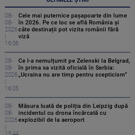
ULTIMELE ȘTIRI
08-
Cele mai puternice pașapoarte din lume
08-
în 2026. Pe ce loc se află România și
2026
câte destinații pot vizita românii fără
|
viză
16:06
08-
Ce l-a nemulțumit pe Zelenski la Belgrad,
08-
în prima sa vizită oficială în Serbia:
2026
„Ucraina nu are timp pentru scepticism”
|
16:05
08-
Măsura luată de poliția din Leipzig după
08-
incidentul cu drona încărcată cu
2026
explozibil de la aeroport
|
15:44