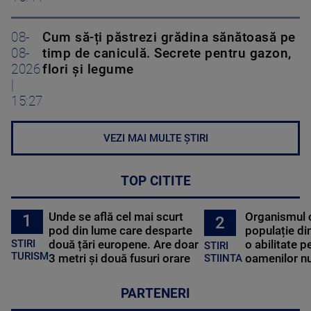
08-
Cum să-ți păstrezi grădina sănătoasă pe
08-
timp de caniculă. Secrete pentru gazon,
2026
flori și legume
|
15:27
VEZI MAI MULTE ȘTIRI
TOP CITITE
Unde se află cel mai scurt
Organismul 
1
2
pod din lume care desparte
populație di
STIRI
două țări europene. Are doar
o abilitate p
STIRI
TURISM
3 metri și două fusuri orare
oamenilor nu
STIINTA
PARTENERI