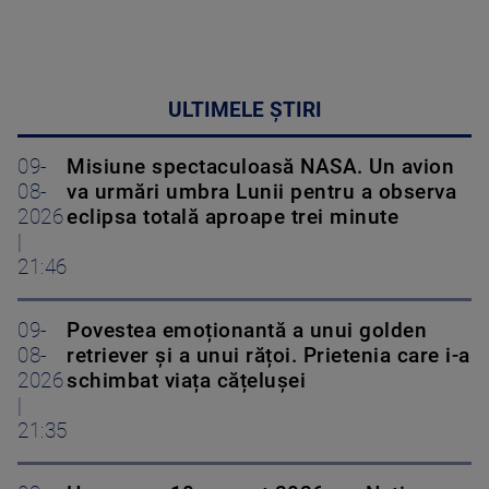
ULTIMELE ȘTIRI
09-
Misiune spectaculoasă NASA. Un avion
08-
va urmări umbra Lunii pentru a observa
2026
eclipsa totală aproape trei minute
|
21:46
09-
Povestea emoționantă a unui golden
08-
retriever și a unui rățoi. Prietenia care i-a
2026
schimbat viața cățelușei
|
21:35