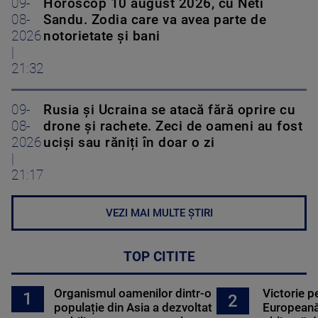
09-
Horoscop 10 august 2026, cu Neti
08-
Sandu. Zodia care va avea parte de
2026
notorietate și bani
|
21:32
09-
Rusia și Ucraina se atacă fără oprire cu
08-
drone și rachete. Zeci de oameni au fost
2026
uciși sau răniți în doar o zi
|
21:17
VEZI MAI MULTE ȘTIRI
TOP CITITE
Organismul oamenilor dintr-o
Victorie p
1
2
populație din Asia a dezvoltat
Europeană