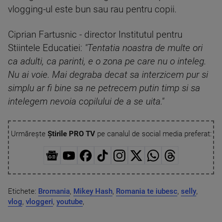
vlogging-ul este bun sau rau pentru copii.
Ciprian Fartusnic - director Institutul pentru
Stiintele Educatiei:
"Tentatia noastra de multe ori
ca adulti, ca parinti, e o zona pe care nu o inteleg.
Nu ai voie. Mai degraba decat sa interzicem pur si
simplu ar fi bine sa ne petrecem putin timp si sa
intelegem nevoia copilului de a se uita."
Urmărește
Știrile PRO TV
pe canalul de social media preferat:
Etichete:
Bromania
,
Mikey Hash
,
Romania te iubesc
,
selly
,
vlog
,
vloggeri
,
youtube
,