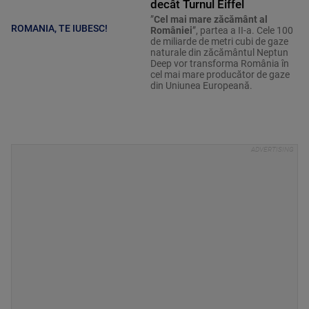
decât Turnul Eiffel
”
Cel mai mare zăcământ al
ROMANIA, TE IUBESC!
României
”, partea a II-a. Cele 100
de miliarde de metri cubi de gaze
naturale din zăcământul Neptun
Deep vor transforma România în
cel mai mare producător de gaze
din Uniunea Europeană.