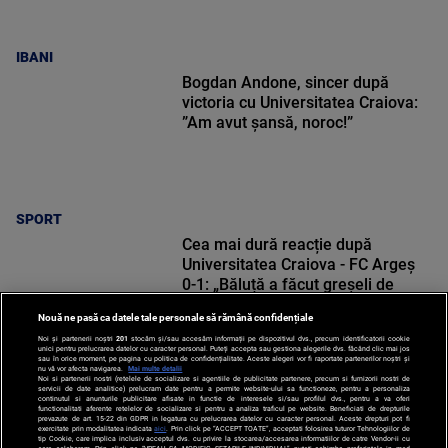
IBANI
Bogdan Andone, sincer după
victoria cu Universitatea Craiova:
”Am avut șansă, noroc!”
SPORT
Cea mai dură reacție după
Universitatea Craiova - FC Argeș
0-1: „Băluță a făcut greșeli de
începători! Elisor încă este dator”
Nouă ne pasă ca datele tale personale să rămână confidențiale
Noi și partenerii noștri
201
stocăm și/sau accesăm informații pe dispozitivul dvs., precum identificatorii cookie
unici pentru prelucrarea datelor cu caracter personal. Puteți accepta sau gestiona alegerile dvs. făcând clic mai jos
sau în orice moment, pe pagina cu politica de confidențialitate. Aceste alegeri vor fi raportate partenerilor noștri și
nu vă vor afecta navigarea.
Mai multe detalii
SPORT
Noi si partenerii nostri (retelele de socializare si agentiile de publicitate partenere, precum si furnizorii nostri de
servicii de date analitice) prelucram date pentru a permite website-ului sa functioneze, pentru a personaliza
continutul si anunturile publicitare afisate in functie de interesele si/sau profilul dvs., pentru a va oferi
functionalitati aferente retelelor de socializare si pentru a analiza traficul pe website. Beneficiati de drepturile
prevazute de art. 15-22 din GDPR in legatura cu prelucrarea datelor cu caracter personal. Aceste drepturi pot fi
exercitate prin modalitatea indicata
aici
. Prin click pe “ACCEPT TOATE”, acceptati folosirea tuturor Tehnologiilor de
tip Cookie, care implica inclusiv acceptul dvs. cu privire la stocarea/accesarea informatiilor de catre Vendor-ii cu