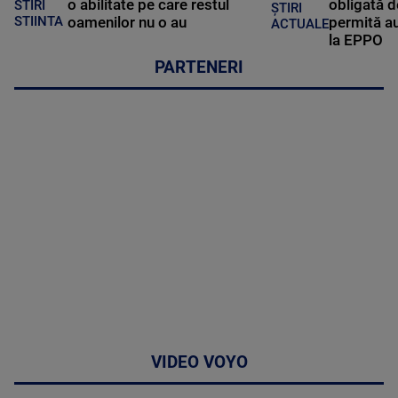
o abilitate pe care restul
obligată d
STIRI
ȘTIRI
oamenilor nu o au
permită au
STIINTA
ACTUALE
la EPPO
PARTENERI
VIDEO VOYO