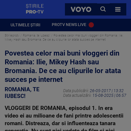
StirilePROTV
CAUTA
VOYO
TOATE 
PROTV NEWS LIVE
ULTIMELE ȘTIRI
Stirileprotv
Romania, te iubesc!
Povestea celor mai buni vloggeri din Romania: Ilie,
Mikey Hash sau Bromania. De ce au clipurile lor atata succes pe internet
Povestea celor mai buni vloggeri din
Romania: Ilie, Mikey Hash sau
Bromania. De ce au clipurile lor atata
succes pe internet
ROMANIA, TE
Data publicării:
26-05-2017 | 13:32
IUBESC!
Data actualizării:
15-08-2025 | 06:57
VLOGGERI DE ROMANIA, episodul 1. In era
video ei au milioane de fani printre adolescentii
romani. Distreaza, dar si influenteaza tanara