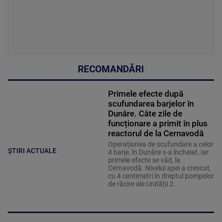
RECOMANDĂRI
Primele efecte după
scufundarea barjelor în
Dunăre. Câte zile de
funcționare a primit în plus
reactorul de la Cernavodă
Operațiunea de scufundare a celor
ȘTIRI ACTUALE
4 barje, în Dunăre s-a încheiat, iar
primele efecte se văd, la
Cernavodă. Nivelul apei a crescut,
cu 4 centimetri în dreptul pompelor
de răcire ale Unității 2.