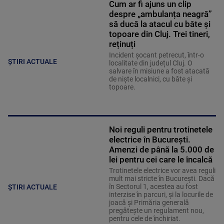
Cum ar fi ajuns un clip
despre „ambulanța neagră”
să ducă la atacul cu bâte și
topoare din Cluj. Trei tineri,
reținuți
Incident șocant petrecut, într-o
ȘTIRI ACTUALE
localitate din județul Cluj. O
salvare în misiune a fost atacată
de niște localnici, cu bâte și
topoare.
Noi reguli pentru trotinetele
electrice în București.
Amenzi de până la 5.000 de
lei pentru cei care le încalcă
Trotinetele electrice vor avea reguli
mult mai stricte în București. Dacă
în Sectorul 1, acestea au fost
ȘTIRI ACTUALE
interzise în parcuri, și la locurile de
joacă și Primăria generală
pregătește un regulament nou,
pentru cele de închiriat.