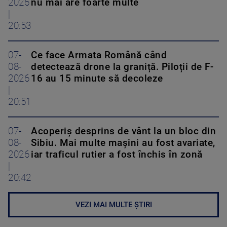
2026
nu mai are foarte multe
|
20:53
07-
Ce face Armata Română când
08-
detectează drone la graniță. Piloții de F-
2026
16 au 15 minute să decoleze
|
20:51
07-
Acoperiş desprins de vânt la un bloc din
08-
Sibiu. Mai multe maşini au fost avariate,
2026
iar traficul rutier a fost închis în zonă
|
20:42
VEZI MAI MULTE ȘTIRI