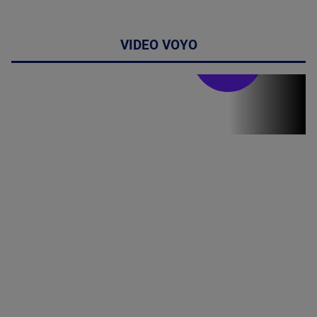
VIDEO VOYO
Stirile PRO TV
Stirile PRO
TV # 17.00 -
07 August
2026
MAI
MULTE