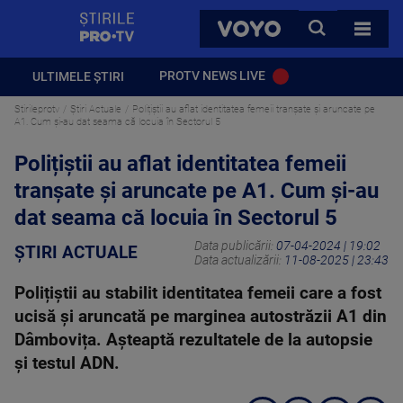
StirilePROTV
CAUTA
VOYO
TOATE 
PROTV NEWS LIVE
ULTIMELE ȘTIRI
Stirileprotv
Știri Actuale
Polițiștii au aflat identitatea femeii tranșate și aruncate pe
A1. Cum și-au dat seama că locuia în Sectorul 5
Polițiștii au aflat identitatea femeii
tranșate și aruncate pe A1. Cum și-au
dat seama că locuia în Sectorul 5
Data publicării:
07-04-2024 | 19:02
ȘTIRI ACTUALE
Data actualizării:
11-08-2025 | 23:43
Polițiștii au stabilit identitatea femeii care a fost
ucisă și aruncată pe marginea autostrăzii A1 din
Dâmbovița. Așteaptă rezultatele de la autopsie
și testul ADN.