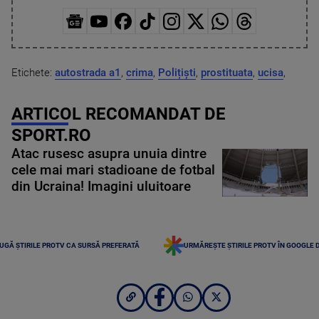
Etichete:
autostrada a1
,
crima
,
Polițiști
,
prostituata
,
ucisa
,
ARTICOL RECOMANDAT DE
SPORT.RO
Atac rusesc asupra unuia dintre
cele mai mari stadioane de fotbal
din Ucraina! Imagini uluitoare
UGĂ ȘTIRILE PROTV CA SURSĂ PREFERATĂ
URMĂREȘTE ȘTIRILE PROTV ÎN GOOGLE 