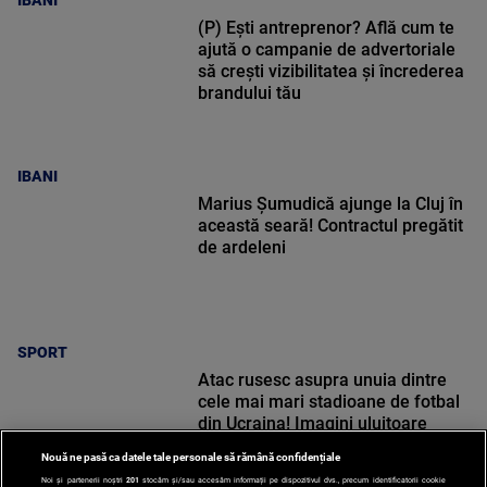
IBANI
(P) Ești antreprenor? Află cum te
ajută o campanie de advertoriale
să crești vizibilitatea și încrederea
brandului tău
IBANI
Marius Șumudică ajunge la Cluj în
această seară! Contractul pregătit
de ardeleni
SPORT
Atac rusesc asupra unuia dintre
cele mai mari stadioane de fotbal
din Ucraina! Imagini uluitoare
Nouă ne pasă ca datele tale personale să rămână confidențiale
Noi și partenerii noștri
201
stocăm și/sau accesăm informații pe dispozitivul dvs., precum identificatorii cookie