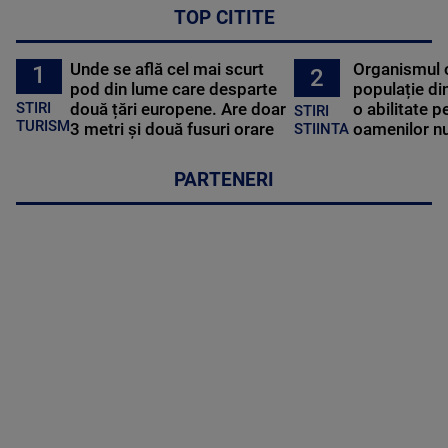
TOP CITITE
Unde se află cel mai scurt
Organismul 
1
2
pod din lume care desparte
populație di
STIRI
două țări europene. Are doar
o abilitate p
STIRI
TURISM
3 metri și două fusuri orare
oamenilor nu
STIINTA
PARTENERI