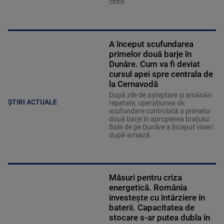
citire.
A început scufundarea
primelor două barje în
Dunăre. Cum va fi deviat
cursul apei spre centrala de
la Cernavodă
După zile de așteptare și amânări
ȘTIRI ACTUALE
repetate, operațiunea de
scufundare controlată a primelor
două barje în apropierea brațului
Bala de pe Dunăre a început vineri
după-amiază.
Măsuri pentru criza
energetică. România
investește cu întârziere în
baterii. Capacitatea de
stocare s-ar putea dubla în