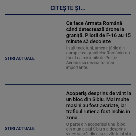
CITEȘTE ȘI...
Ce face Armata Română
când detectează drone la
graniță. Piloții de F-16 au 15
minute să decoleze
În ultimele luni, amenințările din
apropierea granițelor României au
făcut ca misiunile de Poliție
ȘTIRI ACTUALE
Aeriană să devină tot mai
importante.
Acoperiş desprins de vânt la
un bloc din Sibiu. Mai multe
maşini au fost avariate, iar
traficul rutier a fost închis în
zonă
O parte din acoperişul unui bloc
ȘTIRI ACTUALE
din municipiul Sibiu s-a desprins,
vineri seară, din cauza vântului şi a