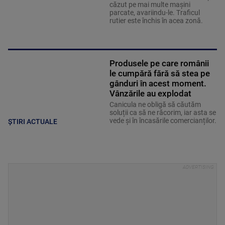
căzut pe mai multe maşini
parcate, avariindu-le. Traficul
rutier este închis în acea zonă.
Produsele pe care românii
le cumpără fără să stea pe
gânduri în acest moment.
Vânzările au explodat
Canicula ne obligă să căutăm
soluții ca să ne răcorim, iar asta se
vede și în încasările comercianților.
ȘTIRI ACTUALE