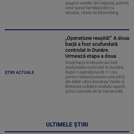
asupra vaselor din regiune, potrivit
unor surse familiarizate cu
situația, citate de Bloomberg.
„Operațiune reușită!” A doua
barjă a fost scufundată
controlat în Dunăre.
Urmează etapa a doua
Două barje încărcate au fost
scufundate controlat în Dunăre,
după o operațiune de 11 ore,
ȘTIRI ACTUALE
pentru redirecționarea unei părți
din debit către Dunărea Veche și
limitarea scăderii nivelului apei în
zona Centralei de la Cernavodă.
ULTIMELE ȘTIRI