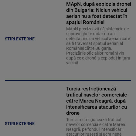
MApN, după explozia dronei
din Bulgaria: Niciun vehicul
aerian nu a fost detectat în
spațiul României
MApN precizează că sistemele de
supraveghere radar nu au
detectat niciun vehicul aerian care
STIRI EXTERNE
să fi traversat spațiul aerian al
României către Bulgaria.
Precizările oficialilor români vin
după ce o dronă a explodat în țara
vecină.
Turcia restricționează
traficul navelor comerciale
către Marea Neagră, după
intensificarea atacurilor cu
drone
Turcia restricționează traficul
STIRI EXTERNE
navelor comerciale către Marea
Neagră, pe fondul intensificării
atacurilor rusești și ucrainene