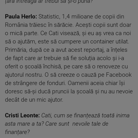
țara întreaga ar trebui să și-o pună?
Paula Herlo:
Statistic, 1,4 milioane de copii din
România trăiesc în sărăcie. Acești copii sunt doar
o mică parte. Ce Cati visează, și eu aș vrea ca noi
să o ajutăm, este să cumpere un container utilat.
Primăria, după ce a avut acest reportaj, a înțeles
de fapt care ar trebuie să fie soluția acolo și i-a
oferit o școală închisă, pe care să o renoveze cu
ajutorul nostru. O să creeze o cauză pe Facebook
de strângere de fonduri. Oamenii aceia chiar își
doresc să-și ducă pruncii la școală și nu au nevoie
decât de un mic ajutor.
Cristi Leonte:
Cati, cum se finanțează toată inima
asta mare a ta? Care sunt nevoile tale de
finanțare?