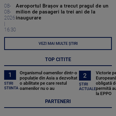
08-
Aeroportul Brașov a trecut pragul de un
08-
milion de pasageri la trei ani de la
2026
inaugurare
|
16:30
VEZI MAI MULTE ȘTIRI
TOP CITITE
Organismul oamenilor dintr-o
Victorie p
1
2
populație din Asia a dezvoltat
Europeană
o abilitate pe care restul
obligată d
STIRI
ȘTIRI
oamenilor nu o au
permită au
STIINTA
ACTUALE
la EPPO
PARTENERI