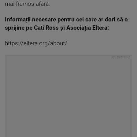
mai frumos afară.
Informații necesare pentru cei care ar dori să o
sprijine pe Cati Ross și Asociația Eltera:
https://eltera.org/about/