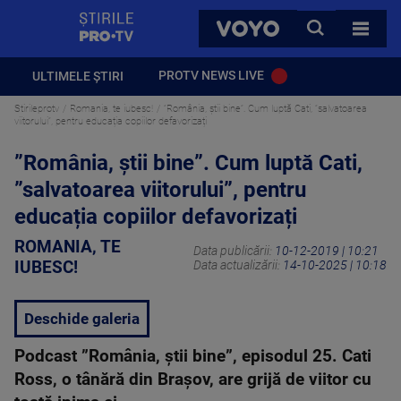
StirilePROTV
CAUTA
VOYO
TOATE 
PROTV NEWS LIVE
ULTIMELE ȘTIRI
Stirileprotv
Romania, te iubesc!
”România, știi bine”. Cum luptă Cati, ”salvatoarea
viitorului”, pentru educația copiilor defavorizați
”România, știi bine”. Cum luptă Cati,
”salvatoarea viitorului”, pentru
educația copiilor defavorizați
ROMANIA, TE
Data publicării:
10-12-2019 | 10:21
IUBESC!
Data actualizării:
14-10-2025 | 10:18
Deschide galeria
Podcast ”România, știi bine”, episodul 25. Cati
Ross, o tânără din Brașov, are grijă de viitor cu