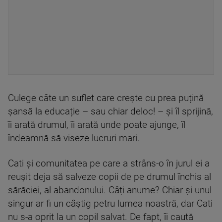
Culege câte un suflet care crește cu prea puțină
șansă la educație – sau chiar deloc! – și îl sprijină,
îi arată drumul, îi arată unde poate ajunge, îl
îndeamnă să viseze lucruri mari.
Cati și comunitatea pe care a strâns-o în jurul ei a
reușit deja să salveze copii de pe drumul închis al
sărăciei, al abandonului. Câți anume? Chiar și unul
singur ar fi un câștig petru lumea noastră, dar Cati
nu s-a oprit la un copil salvat. De fapt, îi caută