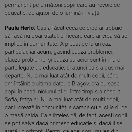
permanent pe următorii copii care au nevoie de
educație, de ajutor, de o lumină în viață.
Paula Herlo:
Cati a făcut ceea ce cred ar trebuie
să facă nu doar statul, ci fiecare care ar vrea să se
implice în comunitate. A plecat de la un caz
particular, iar acum, găsind cauza problemei,
clauza problemei și cauza sărăciei sunt în mare
parte legate de educație, și atunci ea s-a dus mai
departe. Nu a mai luat atât de mulți copii, când
am întâlnit-o ultima dată, la Brașov, era cu șase
copii în casă, niciunul al ei, între timp s-a născut
Sofia, fetița ei. Nu a mai luat atât de mulți copii,
dar lucrează în comunitățile sărace cu ei și le duce
o masă caldă. Ea a înțeles că, de fapt, acești copii
se pot salva dacă primesc educație și dacă li se
arată un orizont. Pentru că acei copii nu ies din