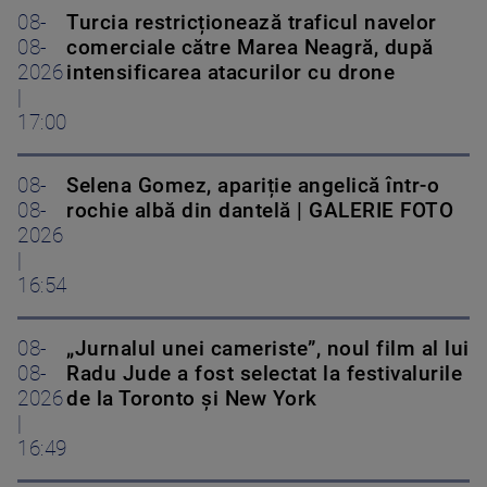
08-
Turcia restricționează traficul navelor
08-
comerciale către Marea Neagră, după
2026
intensificarea atacurilor cu drone
|
17:00
08-
Selena Gomez, apariție angelică într-o
08-
rochie albă din dantelă | GALERIE FOTO
2026
|
16:54
08-
„Jurnalul unei cameriste”, noul film al lui
08-
Radu Jude a fost selectat la festivalurile
2026
de la Toronto și New York
|
16:49