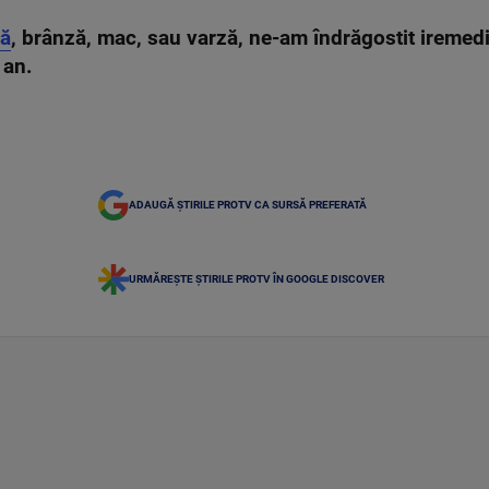
ă
, brânză, mac, sau varză, ne-am îndrăgostit iremedi
a an.
ADAUGĂ ȘTIRILE PROTV CA SURSĂ PREFERATĂ
URMĂREȘTE ȘTIRILE PROTV ÎN GOOGLE DISCOVER