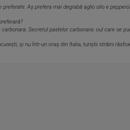
 preferate. Aș prefera mai degrabă aglio olio e peppero
preferară?
 carbonara. Secretul pastelor carbonara: oul care se pune
urești, și nu într-un oraș din Italia, turiștii străini răsf