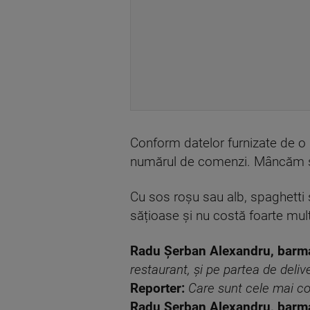
Conform datelor furnizate de o p
numărul de comenzi. Mâncăm și m
Cu sos roșu sau alb, spaghetti s
sățioase și nu costă foarte mult
Radu Șerban Alexandru, barm
restaurant, și pe partea de deliv
Reporter:
Care sunt cele mai c
Radu Șerban Alexandru, barm