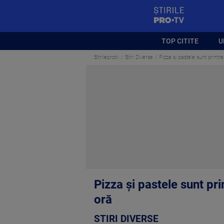
StirilePROTV
TOP CITITE
U
Stirileprotv
Stiri Diverse
Pizza și pastele sunt prin
Pizza și pastele sunt p
oră
STIRI DIVERSE