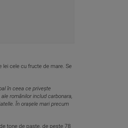
 lei cele cu fructe de mare. Se
bal în ceea ce privește
 ale românilor includ carbonara,
iatelle. În orașele mari precum
0 de tone de paste, de peste 78