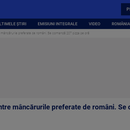
P
LTIMELE ȘTIRI
EMISIUNI INTEGRALE
VIDEO
ROMÂNIA,
tre mâncărurile preferate de români. Se comandă 207 pizza pe oră
rintre mâncărurile preferate de români. S