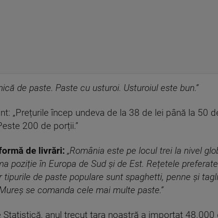
că de paste. Paste cu usturoi. Usturoiul este bun.”
t: „Prețurile încep undeva de la 38 de lei până la 50 de
este 200 de porții.”
ormă de livrări:
„România este pe locul trei la nivel glo
 poziție în Europa de Sud și de Est. Rețetele preferate
 tipurile de paste populare sunt spaghetti, penne și tagl
u Mureș se comanda cele mai multe paste.”
e Statistică, anul trecut țara noastră a importat 48.00