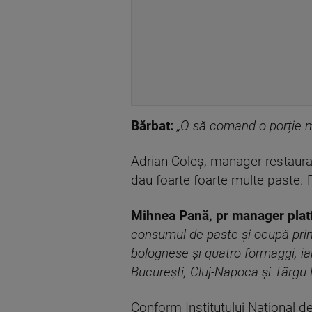
Bărbat:
„O să comand o porție mi
Adrian Coleș, manager restauran
dau foarte foarte multe paste. P
Mihnea Pană, pr manager platf
consumul de paste și ocupă prima
bolognese și quatro formaggi, iar
București, Cluj-Napoca și Târg
Conform Institutului Național d