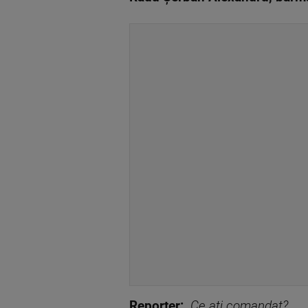
Reporter:
„Ce ați comandat?