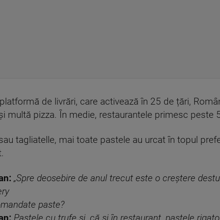
latformă de livrări, care activează în 25 de țări, Român
ultă pizza. În medie, restaurantele primesc peste 5.00
au tagliatelle, mai toate pastele au urcat în topul prefe
.
an:
„Spre deosebire de anul trecut este o creștere destu
ery
omandate paste?
an:
Pastele cu trufe și, că și în restaurant, pastele rigat