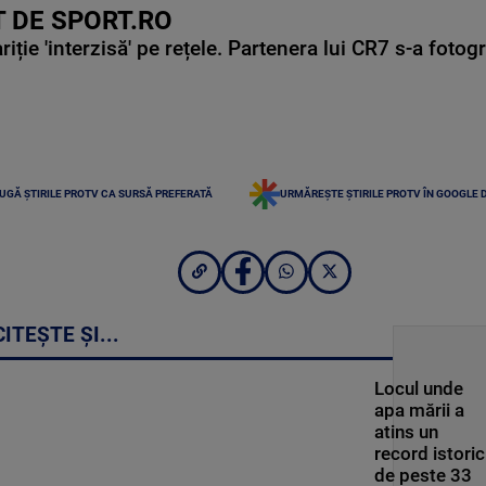
 DE SPORT.RO
ie 'interzisă' pe rețele. Partenera lui CR7 s-a fotog
UGĂ ȘTIRILE PROTV CA SURSĂ PREFERATĂ
URMĂREȘTE ȘTIRILE PROTV ÎN GOOGLE 
CITEȘTE ȘI...
Locul unde
apa mării a
atins un
record istoric
de peste 33