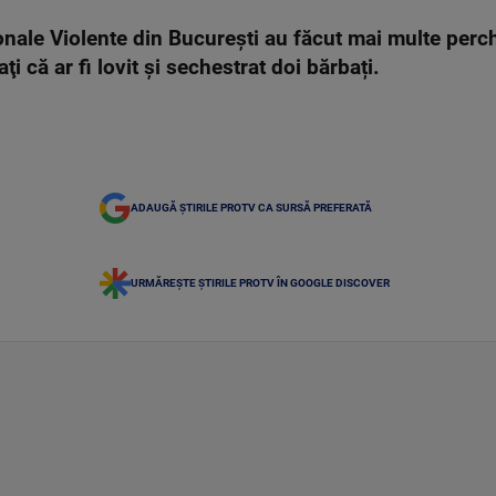
ionale Violente din Bucureşti au făcut mai multe perche
ţi că ar fi lovit și sechestrat doi bărbați.
ADAUGĂ ȘTIRILE PROTV CA SURSĂ PREFERATĂ
URMĂREȘTE ȘTIRILE PROTV ÎN GOOGLE DISCOVER