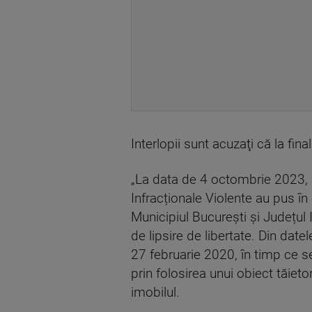
Interlopii sunt acuzaţi că la fina
„La data de 4 octombrie 2023, pol
Infracționale Violente au pus î
Municipiul București și Județul I
de lipsire de libertate. Din dat
27 februarie 2020, în timp ce se 
prin folosirea unui obiect tăiet
imobilul.