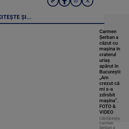
CITEȘTE ȘI...
Carmen
Șerban a
căzut cu
mașina în
craterul
uriaș
apărut în
București:
„Am
crezut că
mi s-a
zdrobit
mașina”.
FOTO &
VIDEO
Cântăreața
Carmen
Șerban a