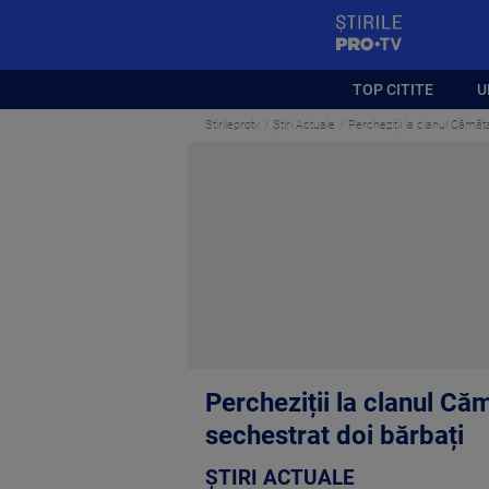
StirilePROTV
TOP CITITE
U
Stirileprotv
Știri Actuale
Percheziții la clanul Cămătar
Percheziții la clanul Cămă
sechestrat doi bărbați
ȘTIRI ACTUALE