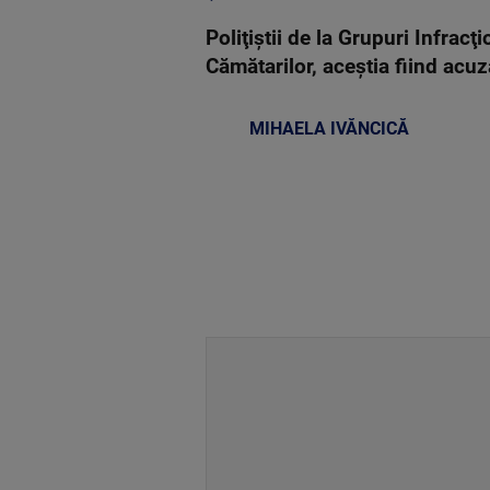
Poliţiştii de la Grupuri Infracţ
Cămătarilor, aceştia fiind acuza
MIHAELA IVĂNCICĂ