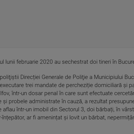
lul lunii februarie 2020 au sechestrat doi tineri în Bucur
iţiştii Direcției Generale de Poliţie a Municipiului Bucu
n executare trei mandate de percheziție domiciliară și 
lfov, într-un dosar penal în care sunt efectuate cercetări
ele și probele administrate în cauză, a rezultat presupun
aflau într-un imobil din Sectorul 3, doi bărbați, în vârs
or-înțepător, ar fi amenințat și lovit un bărbat, nepermi