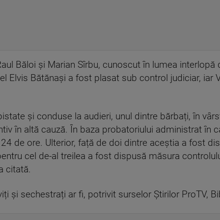
 Raul Băloi şi Marian Sîrbu, cunoscut în lumea interlopă 
el Elvis Bătănaşi a fost plasat sub control judiciar, iar
state și conduse la audieri, unul dintre bărbați, în vârs
tiv în altă cauză. În baza probatoriului administrat în c
24 de ore. Ulterior, față de doi dintre aceștia a fost d
 pentru cel de-al treilea a fost dispusă măsura controlul
 citată.
viți și sechestrați ar fi, potrivit surselor Știrilor ProTV