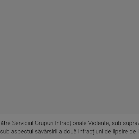
către Serviciul Grupuri Infracționale Violente, sub sup
ub aspectul săvârșirii a două infracțiuni de lipsire de l