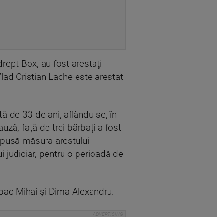
drept Box, au fost arestaţi
 Vlad Cristian Lache este arestat
tă de 33 de ani, aflându-se, în
auză, față de trei bărbați a fost
ispusă măsura arestului
ui judiciar, pentru o perioadă de
, Bibac Mihai și Dima Alexandru.