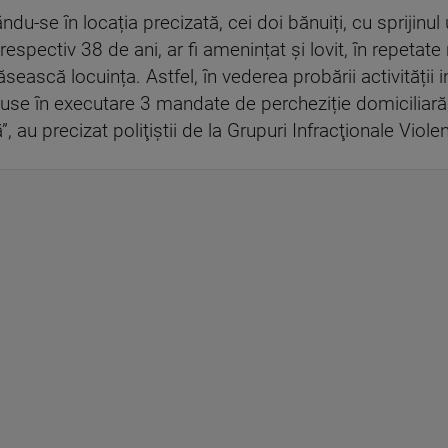
du-se în locația precizată, cei doi bănuiți, cu sprijinul
 respectiv 38 de ani, ar fi amenințat și lovit, în repetate 
ască locuința. Astfel, în vederea probării activității in
se în executare 3 mandate de percheziție domiciliară, fi
, au precizat poliţiştii de la Grupuri Infracţionale Viole