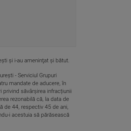
eşti şi i-au ameninţat şi bătut.
rești - Serviciul Grupuri
patru mandate de aducere, în
 privind săvârșirea infracțiunii
erea rezonabilă că, la data de
tă de 44, respectiv 45 de ani,
țându-i acestuia să părăsească