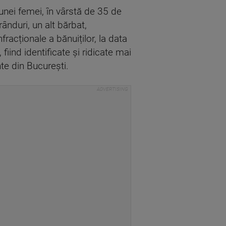
 unei femei, în vârstă de 35 de
rânduri, un alt bărbat,
fracționale a bănuiților, la data
ind identificate și ridicate mai
nte din Bucureşti.