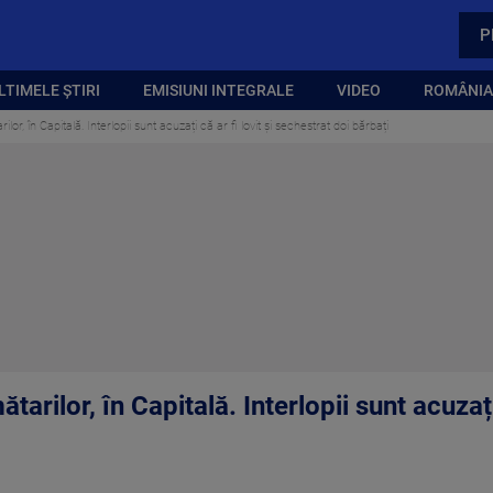
P
LTIMELE ȘTIRI
EMISIUNI INTEGRALE
VIDEO
ROMÂNIA,
ilor, în Capitală. Interlopii sunt acuzați că ar fi lovit și sechestrat doi bărbați
tarilor, în Capitală. Interlopii sunt acuzați 