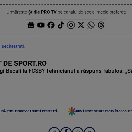
Urmărește
Știrile PRO TV
pe canalul de social media preferat:
,
sechestrati
,
 DE SPORT.RO
gi Becali la FCSB? Tehnicianul a răspuns fabulos: „S
UGĂ ȘTIRILE PROTV CA SURSĂ PREFERATĂ
URMĂREȘTE ȘTIRILE PROTV ÎN GOOGLE 