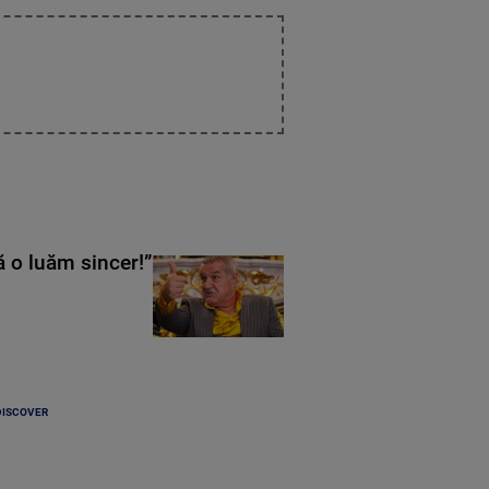
ă o luăm sincer!”
DISCOVER