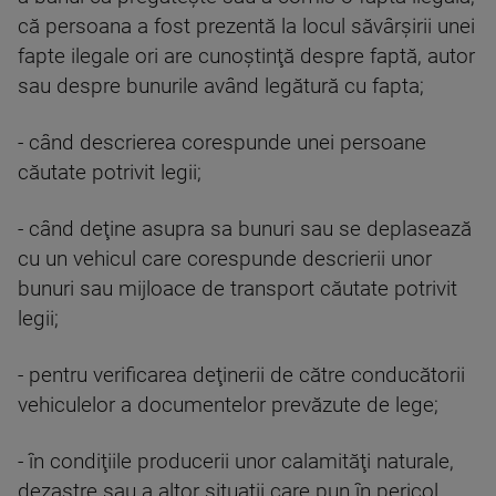
că persoana a fost prezentă la locul săvârşirii unei
fapte ilegale ori are cunoştinţă despre faptă, autor
sau despre bunurile având legătură cu fapta;
- când descrierea corespunde unei persoane
căutate potrivit legii;
- când deţine asupra sa bunuri sau se deplasează
cu un vehicul care corespunde descrierii unor
bunuri sau mijloace de transport căutate potrivit
legii;
- pentru verificarea deţinerii de către conducătorii
vehiculelor a documentelor prevăzute de lege;
- în condiţiile producerii unor calamităţi naturale,
dezastre sau a altor situaţii care pun în pericol