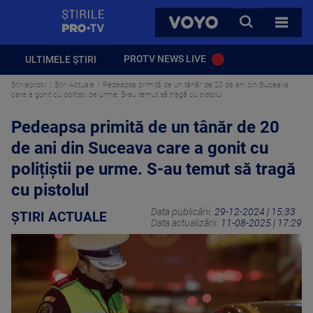
StirilePROTV
CAUTA
VOYO
TOATE 
PROTV NEWS LIVE
ULTIMELE ȘTIRI
Stirileprotv
Știri Actuale
Pedeapsa primită de un tânăr de 20 de ani din Suceava
care a gonit cu polițiștii pe urme. S-au temut să tragă cu pistolul
Pedeapsa primită de un tânăr de 20
de ani din Suceava care a gonit cu
polițiștii pe urme. S-au temut să tragă
cu pistolul
Data publicării:
29-12-2024 | 15:33
ȘTIRI ACTUALE
Data actualizării:
11-08-2025 | 17:29