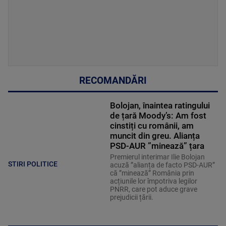
RECOMANDĂRI
Bolojan, înaintea ratingului
de țară Moody’s: Am fost
cinstiți cu românii, am
muncit din greu. Alianța
PSD-AUR ”minează” țara
Premierul interimar Ilie Bolojan
STIRI POLITICE
acuză ”alianța de facto PSD-AUR”
că ”minează” România prin
acțiunile lor împotriva legilor
PNRR, care pot aduce grave
prejudicii țării.