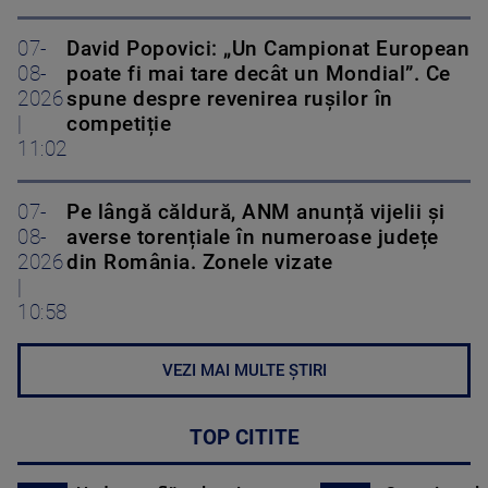
07-
David Popovici: „Un Campionat European
08-
poate fi mai tare decât un Mondial”. Ce
2026
spune despre revenirea rușilor în
|
competiție
11:02
07-
Pe lângă căldură, ANM anunță vijelii și
08-
averse torențiale în numeroase județe
2026
din România. Zonele vizate
|
10:58
VEZI MAI MULTE ȘTIRI
TOP CITITE