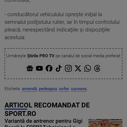
controlului;
- conducătorul vehiculului opreşte iniţial la
semnalul poliţistului rutier, iar în timpul controlului
pleacă, nerespectând indicaţiile şi dispoziţiile
acestuia.
Urmărește
Știrile PRO TV
pe canalul de social media preferat:
Etichete:
amendă
,
pedeapsa
,
sofer
,
suceava
,
ARTICOL RECOMANDAT DE
SPORT.RO
Variantă de antrenor pentru Gigi