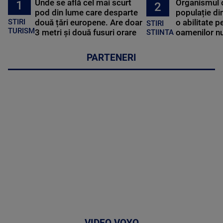
Unde se află cel mai scurt
Organismul 
1
2
pod din lume care desparte
populație di
STIRI
două țări europene. Are doar
o abilitate p
STIRI
TURISM
3 metri și două fusuri orare
oamenilor nu
STIINTA
PARTENERI