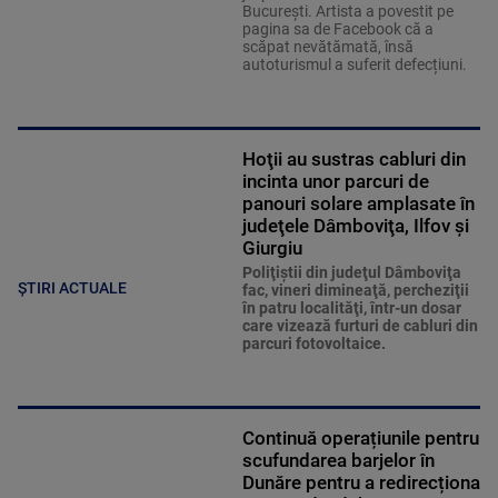
București. Artista a povestit pe
pagina sa de Facebook că a
scăpat nevătămată, însă
autoturismul a suferit defecțiuni.
Hoţii au sustras cabluri din
incinta unor parcuri de
panouri solare amplasate în
judeţele Dâmboviţa, Ilfov şi
Giurgiu
Poliţiştii din judeţul Dâmboviţa
ȘTIRI ACTUALE
fac, vineri dimineaţă, percheziţii
în patru localităţi, într-un dosar
care vizează furturi de cabluri din
parcuri fotovoltaice.
Continuă operațiunile pentru
scufundarea barjelor în
Dunăre pentru a redirecționa