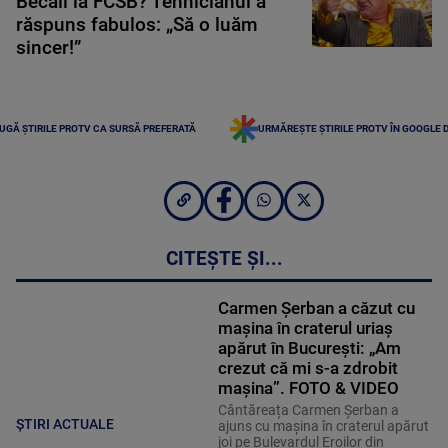
Becali la FCSB? Tehnicianul a
răspuns fabulos: „Să o luăm
sincer!”
UGĂ ȘTIRILE PROTV CA SURSĂ PREFERATĂ
URMĂREȘTE ȘTIRILE PROTV ÎN GOOGLE 
CITEȘTE ȘI...
Carmen Șerban a căzut cu
mașina în craterul uriaș
apărut în București: „Am
crezut că mi s-a zdrobit
mașina”. FOTO & VIDEO
Cântăreața Carmen Șerban a
ȘTIRI ACTUALE
ajuns cu mașina în craterul apărut
joi pe Bulevardul Eroilor din