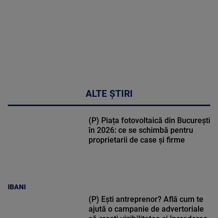
metabolic
MAI
MULTE
DETALII
17:46
ALTE ȘTIRI
(P) Piața fotovoltaică din București
în 2026: ce se schimbă pentru
proprietarii de case și firme
IBANI
(P) Ești antreprenor? Află cum te
ajută o campanie de advertoriale