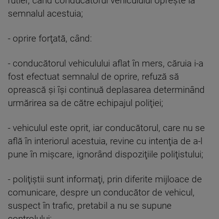
rutier, când conducătorul vehiculului opreşte la
semnalul acestuia;
- oprire forţată, când:
- conducătorul vehiculului aflat în mers, căruia i-a
fost efectuat semnalul de oprire, refuză să
oprească şi îşi continuă deplasarea determinând
urmărirea sa de către echipajul poliţiei;
- vehiculul este oprit, iar conducătorul, care nu se
află în interiorul acestuia, revine cu intenţia de a-l
pune în mişcare, ignorând dispoziţiile poliţistului;
- poliţiştii sunt informaţi, prin diferite mijloace de
comunicare, despre un conducător de vehicul,
suspect în trafic, pretabil a nu se supune