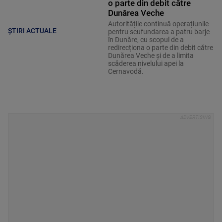
o parte din debit către
Dunărea Veche
Autoritățile continuă operațiunile
ȘTIRI ACTUALE
pentru scufundarea a patru barje
în Dunăre, cu scopul de a
redirecționa o parte din debit către
Dunărea Veche și de a limita
scăderea nivelului apei la
Cernavodă.