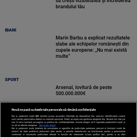
să crești vizibilitatea și încrederea
brandului tău
IBANI
Marin Barbu a explicat rezultatele
slabe ale echipelor românești din
cupele europene: „Nu mai există
multe”
SPORT
Arsenal, lovitură de peste
500.000.000€
Nouă ne pasă ca datele tale personale să rămână confidențiale
Noi și partenerii noștri
201
stocăm și/sau accesăm informații pe dispozitivul dvs., precum identificatorii cookie
unici pentru prelucrarea datelor cu caracter personal. Puteți accepta sau gestiona alegerile dvs. făcând clic mai jos
sau în orice moment, pe pagina cu politica de confidențialitate. Aceste alegeri vor fi raportate partenerilor noștri și
nu vă vor afecta navigarea.
Mai multe detalii
SPORT
Noi si partenerii nostri (retelele de socializare si agentiile de publicitate partenere, precum si furnizorii nostri de
servicii de date analitice) prelucram date pentru a permite website-ului sa functioneze, pentru a personaliza
continutul si anunturile publicitare afisate in functie de interesele si/sau profilul dvs., pentru a va oferi