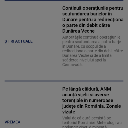
Continuă operațiunile pentru
scufundarea barjelor în
Dunăre pentru a redirecționa
o parte din debit către
Dunărea Veche
Autoritățile continuă operațiunile
ȘTIRI ACTUALE
pentru scufundarea a patru barje
în Dunăre, cu scopul de a
redirecționa o parte din debit către
Dunărea Veche și de a limita
scăderea nivelului apei la
Cernavodă.
Pe lângă căldură, ANM
anunță vijelii și averse
torențiale în numeroase
județe din România. Zonele
vizate
Valul de căldură persistă pe
VREMEA
teritoriul României. Meterologii au
prelungit vineri dimineață