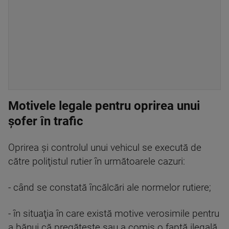
Motivele legale pentru oprirea unui
șofer în trafic
Oprirea şi controlul unui vehicul se execută de
către poliţistul rutier în următoarele cazuri:
- când se constată încălcări ale normelor rutiere;
- în situaţia în care există motive verosimile pentru
a bănui că pregăteşte sau a comis o faptă ilegală,