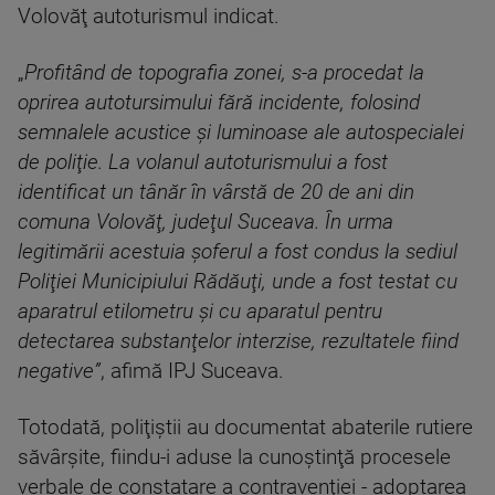
Volovăţ autoturismul indicat.
„
Profitând de topografia zonei, s-a procedat la
oprirea autotursimului fără incidente, folosind
semnalele acustice şi luminoase ale autospecialei
de poliţie. La volanul autoturismului a fost
identificat un tânăr în vârstă de 20 de ani din
comuna Volovăţ, judeţul Suceava. În urma
legitimării acestuia şoferul a fost condus la sediul
Poliţiei Municipiului Rădăuţi, unde a fost testat cu
aparatrul etilometru şi cu aparatul pentru
detectarea substanţelor interzise, rezultatele fiind
negative”
, afimă IPJ Suceava.
Totodată, poliţiştii au documentat abaterile rutiere
săvârşite, fiindu-i aduse la cunoştinţă procesele
verbale de constatare a contravenţiei - adoptarea