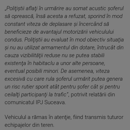
„
Poliţiştii aflaţi în urmărire au somat acustic şoferul
să oprească, însă acesta a refuzat, sporind în mod
constant viteza de deplasare şi încercând să
beneficieze de avantajul motorizării vehiculului
condus. Poliţiştii au evaluat în mod obiectiv situaţia
şi nu au utilizat armamentul din dotare, întrucât din
cauza vizibilităţii reduse nu se putea stabili
existenţa în habitaclu a unor alte persoane,
eventual posibili minori. De asemenea, viteza
excesivă cu care rula şoferul urmărit putea genera
un risc rutier sporit atât pentru şofer cât şi pentru
ceilalţi participanţi la trafic”
, potrivit relatării din
comunicatul IPJ Suceava.
Vehiculul a rămas în atenţie, fiind transmis tuturor
echipajelor din teren.