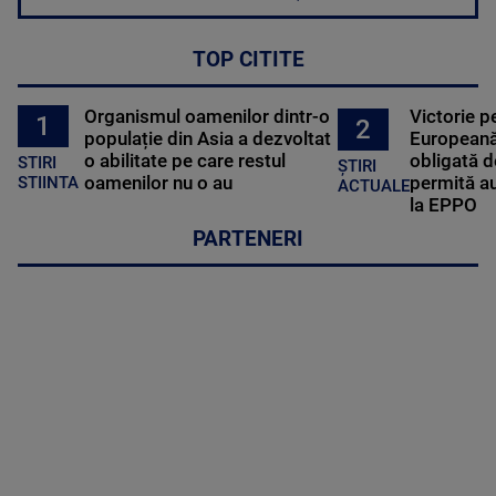
TOP CITITE
Organismul oamenilor dintr-o
Victorie p
1
2
populație din Asia a dezvoltat
Europeană
o abilitate pe care restul
obligată d
STIRI
ȘTIRI
oamenilor nu o au
permită au
STIINTA
ACTUALE
la EPPO
PARTENERI