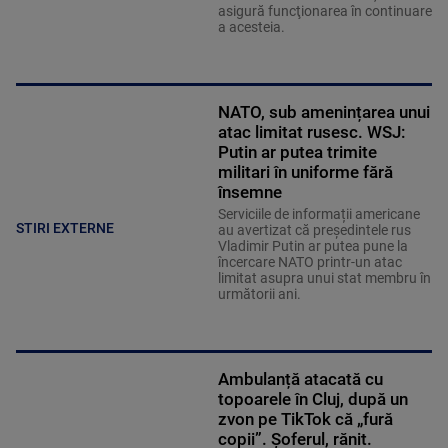
asigură funcţionarea în continuare
a acesteia.
NATO, sub amenințarea unui
atac limitat rusesc. WSJ:
Putin ar putea trimite
militari în uniforme fără
însemne
Serviciile de informații americane
STIRI EXTERNE
au avertizat că președintele rus
Vladimir Putin ar putea pune la
încercare NATO printr-un atac
limitat asupra unui stat membru în
următorii ani.
Ambulanță atacată cu
topoarele în Cluj, după un
zvon pe TikTok că „fură
copii”. Șoferul, rănit.