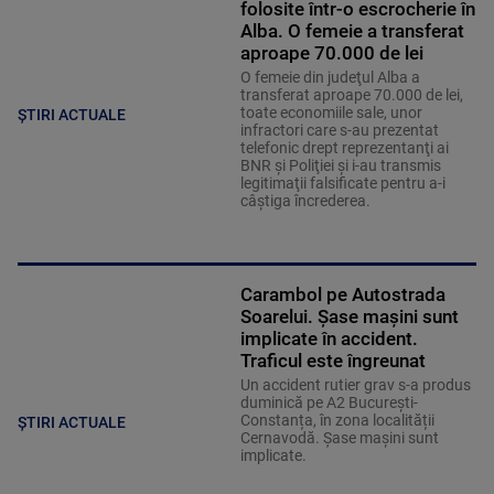
folosite într-o escrocherie în
Alba. O femeie a transferat
aproape 70.000 de lei
O femeie din judeţul Alba a
transferat aproape 70.000 de lei,
toate economiile sale, unor
ȘTIRI ACTUALE
infractori care s-au prezentat
telefonic drept reprezentanţi ai
BNR şi Poliţiei şi i-au transmis
legitimaţii falsificate pentru a-i
câştiga încrederea.
Carambol pe Autostrada
Soarelui. Șase mașini sunt
implicate în accident.
Traficul este îngreunat
Un accident rutier grav s-a produs
duminică pe A2 București-
Constanța, în zona localității
ȘTIRI ACTUALE
Cernavodă. Șase mașini sunt
implicate.