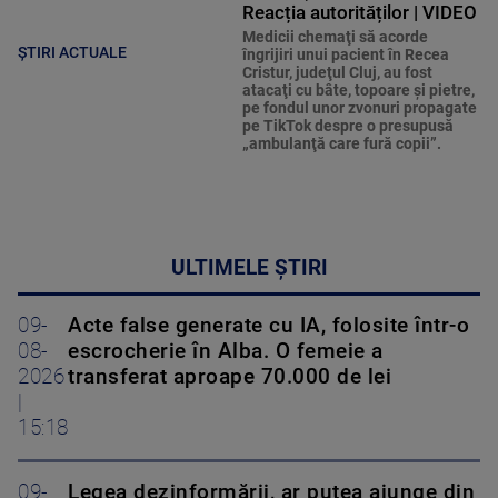
Reacția autorităților | VIDEO
Medicii chemaţi să acorde
ȘTIRI ACTUALE
îngrijiri unui pacient în Recea
Cristur, judeţul Cluj, au fost
atacaţi cu bâte, topoare şi pietre,
pe fondul unor zvonuri propagate
pe TikTok despre o presupusă
„ambulanţă care fură copii”.
ULTIMELE ȘTIRI
09-
Acte false generate cu IA, folosite într-o
08-
escrocherie în Alba. O femeie a
2026
transferat aproape 70.000 de lei
|
15:18
09-
Legea dezinformării, ar putea ajunge din