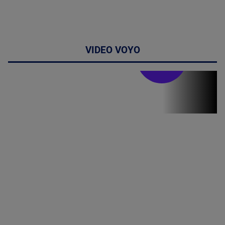
VIDEO VOYO
Stirile PRO TV
Stirile PRO
TV # 07.00 -
09 August
2026