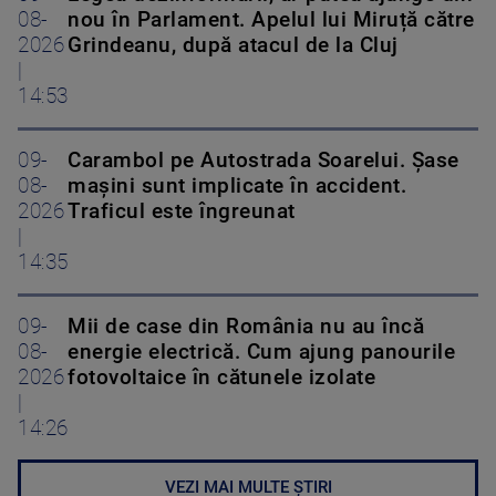
08-
nou în Parlament. Apelul lui Miruță către
2026
Grindeanu, după atacul de la Cluj
|
14:53
09-
Carambol pe Autostrada Soarelui. Șase
08-
mașini sunt implicate în accident.
2026
Traficul este îngreunat
|
14:35
09-
Mii de case din România nu au încă
08-
energie electrică. Cum ajung panourile
2026
fotovoltaice în cătunele izolate
|
14:26
VEZI MAI MULTE ȘTIRI