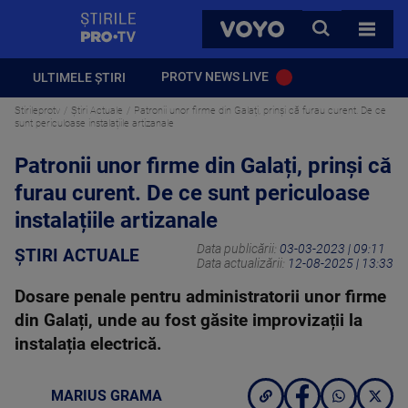
StirilePROTV
CAUTA
VOYO
TOATE 
PROTV NEWS LIVE
ULTIMELE ȘTIRI
Stirileprotv
Știri Actuale
Patronii unor firme din Galați, prinși că furau curent. De ce
sunt periculoase instalațiile artizanale
Patronii unor firme din Galați, prinși că
furau curent. De ce sunt periculoase
instalațiile artizanale
Data publicării:
03-03-2023 | 09:11
ȘTIRI ACTUALE
Data actualizării:
12-08-2025 | 13:33
Dosare penale pentru administratorii unor firme
din Galați, unde au fost găsite improvizații la
instalația electrică.
MARIUS GRAMA