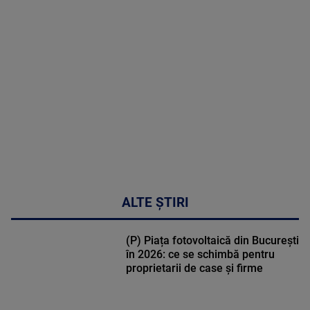
MAI
MULTE
DETALII
02:33:45
ALTE ȘTIRI
(P) Piața fotovoltaică din București
în 2026: ce se schimbă pentru
proprietarii de case și firme