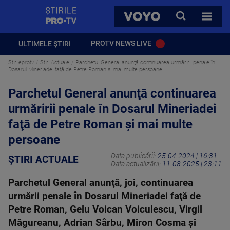
StirilePROTV
CAUTA
VOYO
TOATE 
PROTV NEWS LIVE
ULTIMELE ȘTIRI
Stirileprotv
Știri Actuale
Parchetul General anunţă continuarea urmăririi penale în
Dosarul Mineriadei faţă de Petre Roman și mai multe persoane
Parchetul General anunţă continuarea
urmăririi penale în Dosarul Mineriadei
faţă de Petre Roman și mai multe
persoane
Data publicării:
25-04-2024 | 16:31
ȘTIRI ACTUALE
Data actualizării:
11-08-2025 | 23:11
Parchetul General anunţă, joi, continuarea
urmării penale în Dosarul Mineriadei faţă de
Petre Roman, Gelu Voican Voiculescu, Virgil
Măgureanu, Adrian Sârbu, Miron Cosma şi