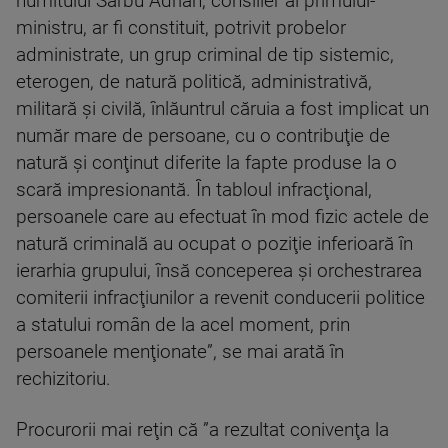
numitului Sârbu Adrian, consilier al primului-
ministru, ar fi constituit, potrivit probelor
administrate, un grup criminal de tip sistemic,
eterogen, de natură politică, administrativă,
militară şi civilă, înlăuntrul căruia a fost implicat un
număr mare de persoane, cu o contribuţie de
natură şi conţinut diferite la fapte produse la o
scară impresionantă. În tabloul infracţional,
persoanele care au efectuat în mod fizic actele de
natură criminală au ocupat o poziţie inferioară în
ierarhia grupului, însă conceperea şi orchestrarea
comiterii infracţiunilor a revenit conducerii politice
a statului român de la acel moment, prin
persoanele menţionate”, se mai arată în
rechizitoriu.
Procurorii mai reţin că ”a rezultat conivenţa la