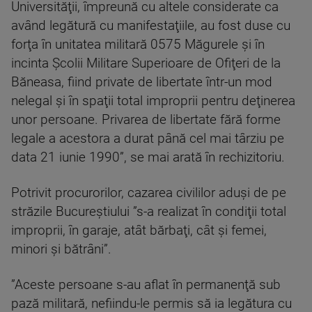
Universităţii, împreună cu altele considerate ca
având legătură cu manifestaţiile, au fost duse cu
forţa în unitatea militară 0575 Măgurele şi în
incinta Şcolii Militare Superioare de Ofiţeri de la
Băneasa, fiind private de libertate într-un mod
nelegal şi în spaţii total improprii pentru deţinerea
unor persoane. Privarea de libertate fără forme
legale a acestora a durat până cel mai târziu pe
data 21 iunie 1990”, se mai arată în rechizitoriu.
Potrivit procurorilor, cazarea civililor aduşi de pe
străzile Bucureştiului ”s-a realizat în condiţii total
improprii, în garaje, atât bărbaţi, cât şi femei,
minori şi bătrâni”.
”Aceste persoane s-au aflat în permanenţă sub
pază militară, nefiindu-le permis să ia legătura cu