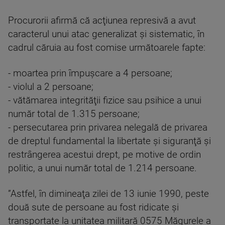
Procurorii afirmă că acţiunea represivă a avut
caracterul unui atac generalizat şi sistematic, în
cadrul căruia au fost comise următoarele fapte:
- moartea prin împuşcare a 4 persoane;
- violul a 2 persoane;
- vătămarea integrităţii fizice sau psihice a unui
număr total de 1.315 persoane;
- persecutarea prin privarea nelegală de privarea
de dreptul fundamental la libertate şi siguranţă şi
restrângerea acestui drept, pe motive de ordin
politic, a unui număr total de 1.214 persoane.
”Astfel, în dimineaţa zilei de 13 iunie 1990, peste
două sute de persoane au fost ridicate şi
transportate la unitatea militară 0575 Măgurele a