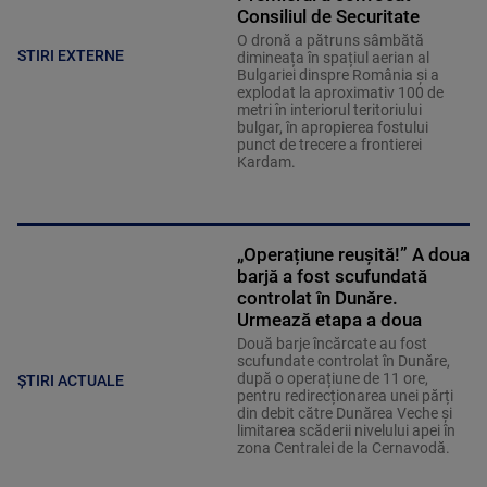
Consiliul de Securitate
O dronă a pătruns sâmbătă
STIRI EXTERNE
dimineața în spațiul aerian al
Bulgariei dinspre România și a
explodat la aproximativ 100 de
metri în interiorul teritoriului
bulgar, în apropierea fostului
punct de trecere a frontierei
Kardam.
„Operațiune reușită!” A doua
barjă a fost scufundată
controlat în Dunăre.
Urmează etapa a doua
Două barje încărcate au fost
scufundate controlat în Dunăre,
după o operațiune de 11 ore,
ȘTIRI ACTUALE
pentru redirecționarea unei părți
din debit către Dunărea Veche și
limitarea scăderii nivelului apei în
zona Centralei de la Cernavodă.