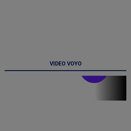
VIDEO VOYO
Stirile PRO TV
Stirile PRO