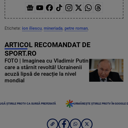
Etichete:
ion iliescu
,
mineriada
,
petre roman
,
ARTICOL RECOMANDAT DE
SPORT.RO
FOTO | Imaginea cu Vladimir Putin
care a stârnit revoltă! Ucrainenii
acuză lipsă de reacție la nivel
mondial
UGĂ ȘTIRILE PROTV CA SURSĂ PREFERATĂ
URMĂREȘTE ȘTIRILE PROTV ÎN GOOGLE 