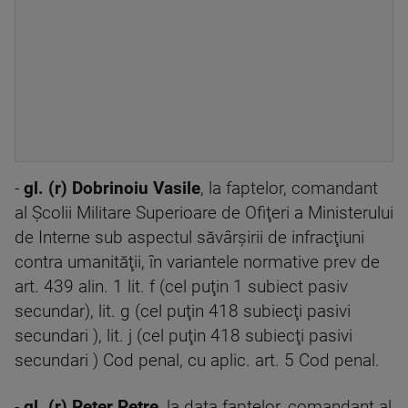
-
gl. (r) Dobrinoiu Vasile
, la faptelor, comandant
al Şcolii Militare Superioare de Ofiţeri a Ministerului
de Interne sub aspectul săvârşirii de infracţiuni
contra umanităţii, în variantele normative prev de
art. 439 alin. 1 lit. f (cel puţin 1 subiect pasiv
secundar), lit. g (cel puţin 418 subiecţi pasivi
secundari ), lit. j (cel puţin 418 subiecţi pasivi
secundari ) Cod penal, cu aplic. art. 5 Cod penal.
-
gl. (r) Peter Petre
, la data faptelor, comandant al