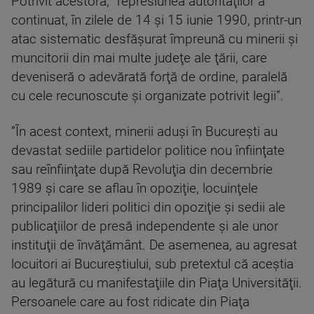
Potrivit acestora, ”represiunea autorităţilor a
continuat, în zilele de 14 şi 15 iunie 1990, printr-un
atac sistematic desfăşurat împreună cu minerii şi
muncitorii din mai multe judeţe ale ţării, care
deveniseră o adevărată forţă de ordine, paralelă
cu cele recunoscute şi organizate potrivit legii”.
”În acest context, minerii aduşi în Bucureşti au
devastat sediile partidelor politice nou înfiinţate
sau reînfiinţate după Revoluţia din decembrie
1989 şi care se aflau în opoziţie, locuinţele
principalilor lideri politici din opoziţie şi sedii ale
publicaţiilor de presă independente şi ale unor
instituţii de învăţământ. De asemenea, au agresat
locuitori ai Bucureştiului, sub pretextul că aceştia
au legătură cu manifestaţiile din Piaţa Universităţii.
Persoanele care au fost ridicate din Piaţa