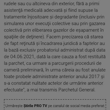
rudele sau cu altcineva din exterior, fără a primi
asistenţă medicală adecvată şi fiind supuse la
tratamente înjositoare şi degradante (inclusiv prin
simularea unor execuţii colective sau prin gazarea
colectivă prin eliberarea gazelor de eşapament în
spaţiile de deţinere). Facem precizarea că starea
de fapt reţinută şi încadrarea juridică a faptelor au
la bază exclusiv probatoriul administrat după data
de 04.06.2021, dată la care cauza a fost restituită
la parchet, ca urmare a parcurgerii procedurii de
cameră preliminară, în urma căreia au fost anulate
toate probele administrate anterior anului 2017 şi
s-a constatat nulitate actelor de urmărire anterior
efectuate”, a mai transmis Parchetul General.
Urmărește
Știrile PRO TV
pe canalul de social media preferat: