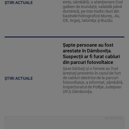
emis, sâmbătă, o atenţionare Cod
ȘTIRI ACTUALE
galben de inundaţii, valabilă până
duminică, pe mai multe râuri din
bazinele hidrografice Mureş, Jiu,
Olt, Argeş, Ialomiţa şi Buzău.
Șapte persoane au fost
arestate în Dâmbovița.
Suspecții ar fi furat cabluri
din parcuri fotovoltaice
Şase bărbaţi şi o femeie au fost
arestaţi preventiv în cazul de furt
de cabluri electrice de la parcuri
ȘTIRI ACTUALE
fotovoltaice, a informat, sâmbătă,
Inspectoratul de Poliţie Judeţean
(IPJ) Dâmboviţa.