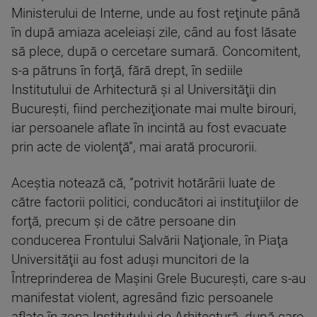
Ministerului de Interne, unde au fost reţinute până
în după amiaza aceleiaşi zile, când au fost lăsate
să plece, după o cercetare sumară. Concomitent,
s-a pătruns în forţă, fără drept, în sediile
Institutului de Arhitectură şi al Universităţii din
Bucureşti, fiind percheziţionate mai multe birouri,
iar persoanele aflate în incintă au fost evacuate
prin acte de violenţă”, mai arată procurorii.
Aceştia notează că, ”potrivit hotărârii luate de
către factorii politici, conducători ai instituţiilor de
forţă, precum şi de către persoane din
conducerea Frontului Salvării Naţionale, în Piaţa
Universităţii au fost aduşi muncitori de la
Întreprinderea de Maşini Grele Bucureşti, care s-au
manifestat violent, agresând fizic persoanele