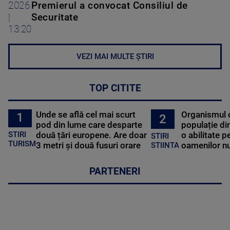
2026
Premierul a convocat Consiliul de
|
Securitate
13:20
VEZI MAI MULTE ȘTIRI
TOP CITITE
Unde se află cel mai scurt
Organismul 
1
2
pod din lume care desparte
populație di
STIRI
două țări europene. Are doar
o abilitate p
STIRI
TURISM
3 metri și două fusuri orare
oamenilor nu
STIINTA
PARTENERI