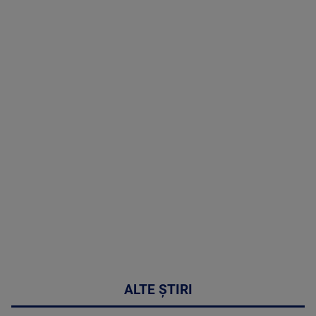
TV # 07.00 -
08 August
2026
MAI
MULTE
DETALII
02:32:45
ALTE ȘTIRI