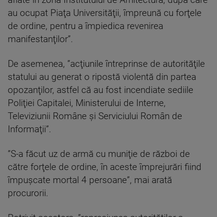
aflate în zona Institutului de Arhitectură, după care
au ocupat Piaţa Universităţii, împreună cu forţele
de ordine, pentru a împiedica revenirea
manifestanţilor”.
De asemenea, ”acţiunile întreprinse de autorităţile
statului au generat o ripostă violentă din partea
opozanţilor, astfel că au fost incendiate sediile
Poliţiei Capitalei, Ministerului de Interne,
Televiziunii Române şi Serviciului Român de
Informaţii”.
”S-a făcut uz de armă cu muniţie de război de
către forţele de ordine, în aceste împrejurări fiind
împuşcate mortal 4 persoane”, mai arată
procurorii.