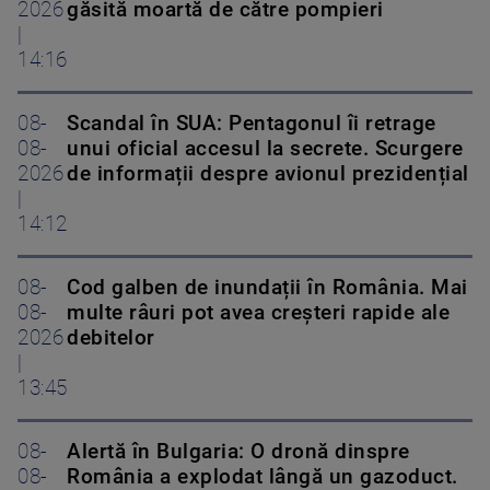
2026
găsită moartă de către pompieri
|
14:16
08-
Scandal în SUA: Pentagonul îi retrage
08-
unui oficial accesul la secrete. Scurgere
2026
de informații despre avionul prezidențial
|
14:12
08-
Cod galben de inundații în România. Mai
08-
multe râuri pot avea creșteri rapide ale
2026
debitelor
|
13:45
08-
Alertă în Bulgaria: O dronă dinspre
08-
România a explodat lângă un gazoduct.