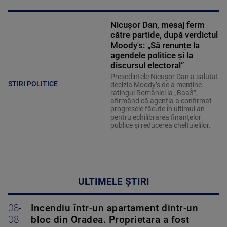
Nicușor Dan, mesaj ferm
către partide, după verdictul
Moody's: „Să renunțe la
agendele politice şi la
discursul electoral”
Președintele Nicușor Dan a salutat
STIRI POLITICE
decizia Moody’s de a menține
ratingul României la „Baa3”,
afirmând că agenția a confirmat
progresele făcute în ultimul an
pentru echilibrarea finanțelor
publice și reducerea cheltuielilor.
ULTIMELE ȘTIRI
08-
Incendiu într-un apartament dintr-un
08-
bloc din Oradea. Proprietara a fost