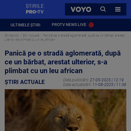
StirilePROTV
CAUTA
VOYO
TOATE 
PROTV NEWS LIVE
ULTIMELE ȘTIRI
Stirileprotv
Știri Actuale
Panică pe o stradă aglomerată, după ce un bărbat, arestat
ulterior, s-a plimbat cu un leu african
Panică pe o stradă aglomerată, după
ce un bărbat, arestat ulterior, s-a
plimbat cu un leu african
Data publicării:
27-05-2025 | 12:19
ȘTIRI ACTUALE
Data actualizării:
11-08-2025 | 11:36