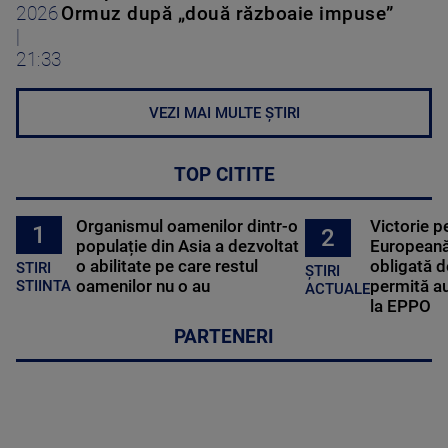
2026
Ormuz după „două războaie impuse”
|
21:33
VEZI MAI MULTE ȘTIRI
TOP CITITE
Organismul oamenilor dintr-o
Victorie p
1
2
populație din Asia a dezvoltat
Europeană
o abilitate pe care restul
obligată d
STIRI
ȘTIRI
oamenilor nu o au
permită au
STIINTA
ACTUALE
la EPPO
PARTENERI