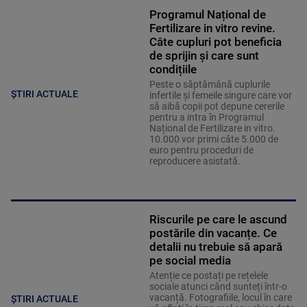
Programul Național de
Fertilizare in vitro revine.
Câte cupluri pot beneficia
de sprijin și care sunt
condițiile
Peste o săptămână cuplurile
ȘTIRI ACTUALE
infertile și femeile singure care vor
să aibă copii pot depune cererile
pentru a intra în Programul
Național de Fertilizare in vitro.
10.000 vor primi câte 5.000 de
euro pentru proceduri de
reproducere asistată.
Riscurile pe care le ascund
postările din vacanțe. Ce
detalii nu trebuie să apară
pe social media
Atenție ce postați pe rețelele
sociale atunci când sunteți într-o
vacanță. Fotografiile, locul în care
ȘTIRI ACTUALE