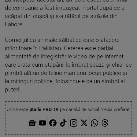
de companie a fost împuşcat mortal după ce a
scăpat din cuşcă şi s-a rătăcit pe străzile din
Lahore.
Comerţul cu animale sălbatice este o afacere
înfloritoare în Pakistan. Cererea este parţial
alimentată de înregistrările video de pe internet
care arată cum stăpânii le îmbrăţişează şi chiar se
plimbă alături de feline mari prin locuri publice şi
la mitinguri politice, folosindu-le ca un simbol al
puterii.
Urmărește
Știrile PRO TV
pe canalul de social media preferat: