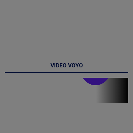
VIDEO VOYO
Stirile PRO TV
Stirile PRO