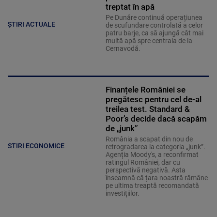
treptat în apă
Pe Dunăre continuă operațiunea
ȘTIRI ACTUALE
de scufundare controlată a celor
patru barje, ca să ajungă cât mai
multă apă spre centrala de la
Cernavodă.
Finanțele României se
pregătesc pentru cel de-al
treilea test. Standard &
Poor’s decide dacă scapăm
de „junk”
România a scapat din nou de
STIRI ECONOMICE
retrogradarea la categoria „junk”.
Agenția Moody's, a reconfirmat
ratingul României, dar cu
perspectivă negativă. Asta
înseamnă că țara noastră rămâne
pe ultima treaptă recomandată
investițiilor.