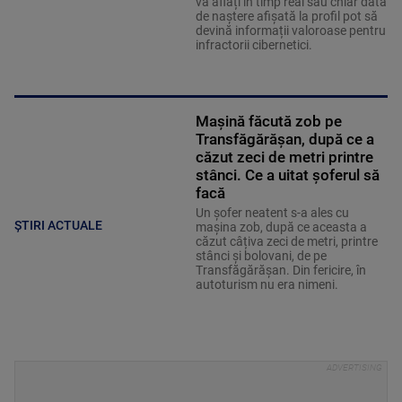
vă aflați în timp real sau chiar data
de naștere afișată la profil pot să
devină informații valoroase pentru
infractorii cibernetici.
Mașină făcută zob pe
Transfăgărășan, după ce a
căzut zeci de metri printre
stânci. Ce a uitat șoferul să
facă
Un șofer neatent s-a ales cu
ȘTIRI ACTUALE
mașina zob, după ce aceasta a
căzut câțiva zeci de metri, printre
stânci și bolovani, de pe
Transfăgărășan. Din fericire, în
autoturism nu era nimeni.