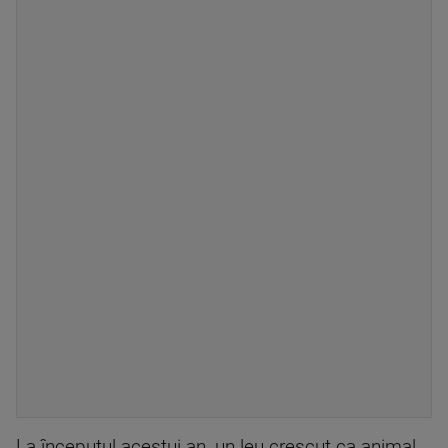
La începutul acestui an, un leu crescut ca animal