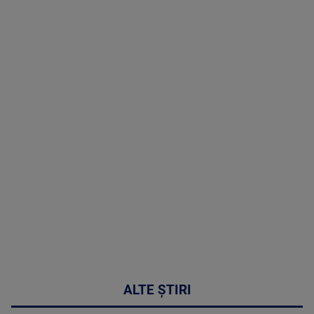
TV # 19.00 -
8 August
2026
MAI
MULTE
DETALII
30:33
ALTE ȘTIRI