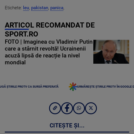
Etichete:
leu
,
pakistan
,
panica
,
ARTICOL RECOMANDAT DE
SPORT.RO
FOTO | Imaginea cu Vladimir Putin
care a stârnit revoltă! Ucrainenii
acuză lipsă de reacție la nivel
mondial
UGĂ ȘTIRILE PROTV CA SURSĂ PREFERATĂ
URMĂREȘTE ȘTIRILE PROTV ÎN GOOGLE 
CITEȘTE ȘI...