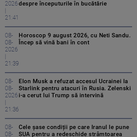
2026
despre începuturile în bucătărie
|
21:41
08-
Horoscop 9 august 2026, cu Neti Sandu.
08-
Încep să vină bani în cont
2026
|
21:39
08-
Elon Musk a refuzat accesul Ucrainei la
08-
Starlink pentru atacuri în Rusia. Zelenski
2026
i-a cerut lui Trump să intervină
|
21:36
08-
Cele șase condiții pe care Iranul le pune
08-
SUA pentru a redeschide strâmtoarea