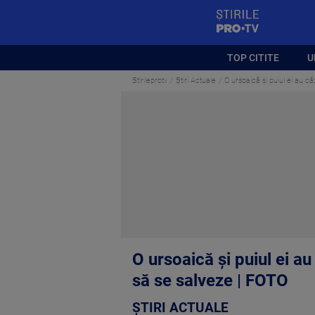
StirilePROTV
TOP CITITE
U
Stirileprotv
Știri Actuale
O ursoaică și puiul ei au că
O ursoaică și puiul ei au
să se salveze | FOTO
ȘTIRI ACTUALE