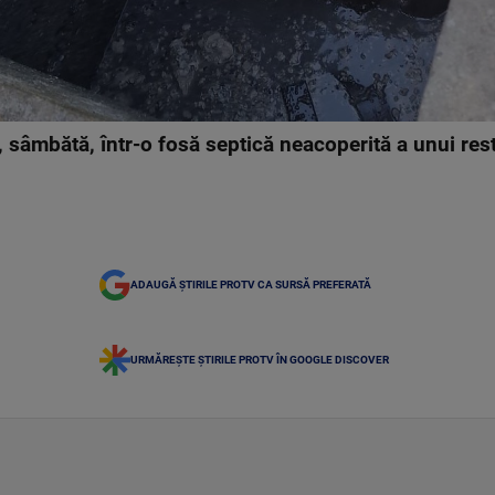
t, sâmbătă, într-o fosă septică neacoperită a unui re
ADAUGĂ ȘTIRILE PROTV CA SURSĂ PREFERATĂ
URMĂREȘTE ȘTIRILE PROTV ÎN GOOGLE DISCOVER