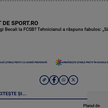
 DE SPORT.RO
gi Becali la FCSB? Tehnicianul a răspuns fabulos: „S
UGĂ ȘTIRILE PROTV CA SURSĂ PREFERATĂ
URMĂREȘTE ȘTIRILE PROTV ÎN GOOGLE 
CITEȘTE ȘI...
Planul de