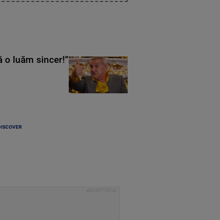
ă o luăm sincer!”
DISCOVER