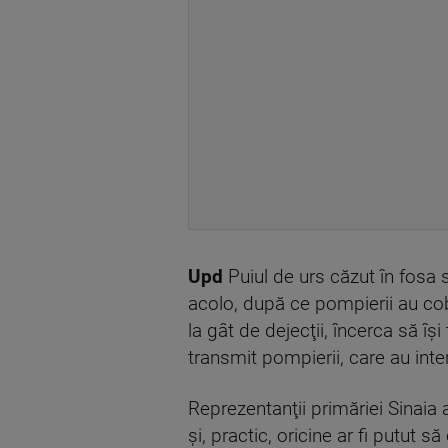
Upd
Puiul de urs căzut în fosa s
acolo, după ce pompierii au cob
la gât de dejecţii, încerca să îş
transmit pompierii, care au inter
Reprezentanţii primăriei Sinai
şi, practic, oricine ar fi putut s