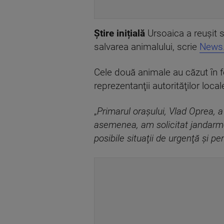
Știre inițială
Ursoaica a reuşit s
salvarea animalului, scrie
News
Cele două animale au căzut în 
reprezentanţii autorităţilor local
„
Primarul oraşului, Vlad Oprea, 
asemenea, am solicitat jandarmer
posibile situaţii de urgenţă şi pe