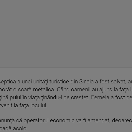
eptică a unei unităţi turistice din Sinaia a fost salvat,
orât o scară metalică. Când oamenii au ajuns la faţa l
i ţină puiul în viaţă ţinându-l pe creştet. Femela a fost c
venit la faţa locului.
a anunţă că operatorul economic va fi amendat, deoarec
ă cadă acolo.