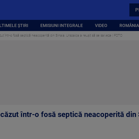
P
LTIMELE ȘTIRI
EMISIUNI INTEGRALE
VIDEO
ROMÂNIA,
zut într-o fosă septică neacoperită din Sinaia. Ursoaica a reușit să se salveze | FOTO
 căzut într-o fosă septică neacoperită din 