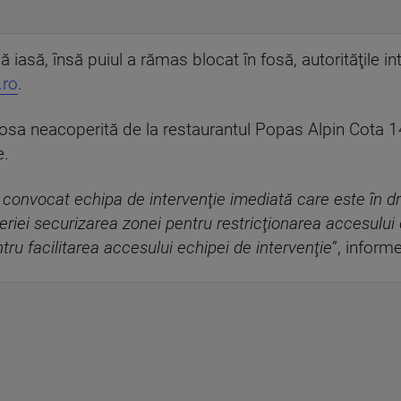
ă iasă, însă puiul a rămas blocat în fosă, autorităţile i
.ro
.
fosa neacoperită de la restaurantul Popas Alpin Cota 1
e.
a convocat echipa de intervenţie imediată care este în dr
iei securizarea zonei pentru restricţionarea accesului cu
ntru facilitarea accesului echipei de intervenţie
”, inform