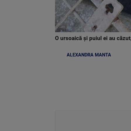
O ursoaică şi puiul ei au căzu
ALEXANDRA MANTA