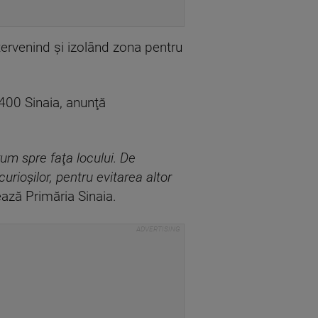
ntervenind şi izolând zona pentru
400 Sinaia, anunţă
um spre faţa locului. De
rioşilor, pentru evitarea altor
ează Primăria Sinaia.