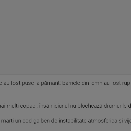
 au fost puse la pământ: bârnele din lemn au fost rupte,
mai mulți copaci, însă niciunul nu blochează drumurile
arți un cod galben de instabilitate atmosferică și vije