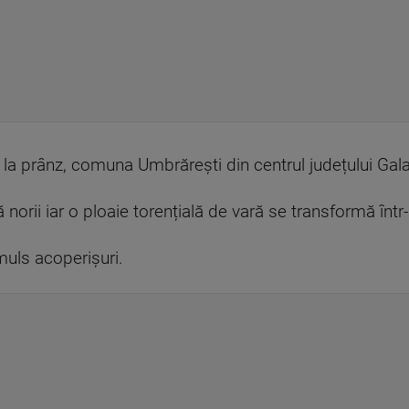
i, la prânz, comuna Umbrărești din centrul județului Gala
orii iar o ploaie torențială de vară se transformă într
muls acoperișuri.