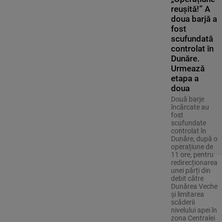
reușită!” A
doua barjă a
fost
scufundată
controlat în
Dunăre.
Urmează
etapa a
doua
Două barje
încărcate au
fost
scufundate
controlat în
Dunăre, după o
operațiune de
11 ore, pentru
redirecționarea
unei părți din
debit către
Dunărea Veche
și limitarea
scăderii
nivelului apei în
zona Centralei