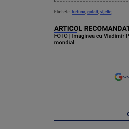
Etichete:
furtuna
,
galati
,
vijelie
,
ARTICOL RECOMANDAT
FOTO | Imaginea cu Vladimir Put
mondial
ADA