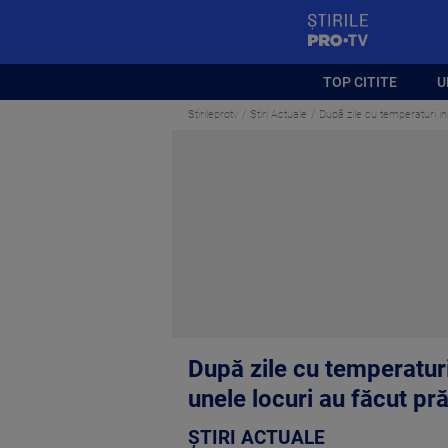
StirilePROTV
TOP CITITE
U
Stirileprotv
Știri Actuale
După zile cu temperaturi in
După zile cu temperaturi
unele locuri au făcut pr
ȘTIRI ACTUALE