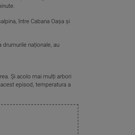
inute.
salpina, între Cabana Oașa și
a drumurile naționale, au
rea. Și acolo mai mulți arbori
ă acest episod, temperatura a