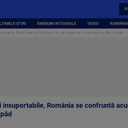
P
LTIMELE ȘTIRI
EMISIUNI INTEGRALE
VIDEO
ROMÂNIA,
suportabile, România se confruntă acum cu vijelii puternice. În unele locuri au făcut prăpăd
 insuportabile, România se confruntă acum 
ăpăd