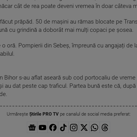
măcar cât de rea poate deveni vremea în doar câteva m
e au făcut prăpăd. 50 de mașini au rămas blocate pe Tran
tună cu grindină a doborât mai mulți copaci pe șosea.
e o oră. Pompierii din Sebeș, împreună cu angajați de l
abilul.
din Bihor s-au aflat aseară sub cod portocaliu de vreme 
și au dat peste cap traficul. Partea bună este că, dup
de.
Urmărește
Știrile PRO TV
pe canalul de social media preferat: