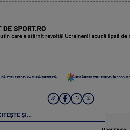
 DE SPORT.RO
in care a stârnit revoltă! Ucrainenii acuză lipsă de r
UGĂ ȘTIRILE PROTV CA SURSĂ PREFERATĂ
URMĂREȘTE ȘTIRILE PROTV ÎN GOOGLE 
CITEȘTE ȘI...
„Operațiune