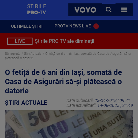
StirilePROTV
CAUTA
VOYO
TOATE 
PROTV NEWS LIVE
ULTIMELE ȘTIRI
LIVE
Știrile PRO TV ale dimineții
Stirileprotv
Știri Actuale
O fetiță de 6 ani din Iași, somată de Casa de Asigurări să-și
plătească o datorie
O fetiță de 6 ani din Iași, somată de
Casa de Asigurări să-și plătească o
datorie
Data publicării:
23-04-2018 | 09:21
ȘTIRI ACTUALE
Data actualizării:
14-08-2025 | 21:49