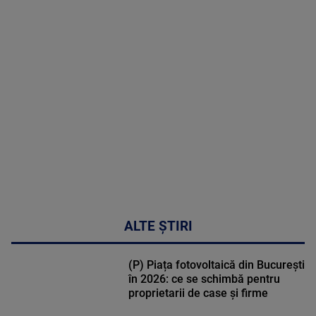
MAI
MULTE
DETALII
31:15
ALTE ȘTIRI
(P) Piața fotovoltaică din București
în 2026: ce se schimbă pentru
proprietarii de case și firme