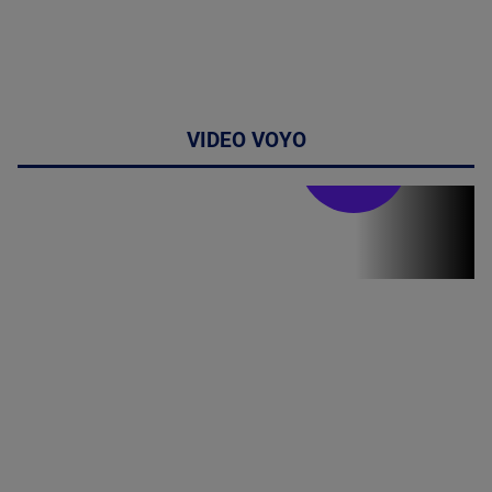
VIDEO VOYO
Stirile PRO TV
Stirile PRO
TV # 19.00 -
09 August
2026