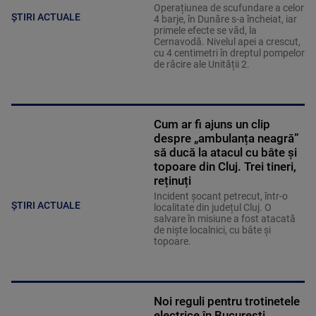
Operațiunea de scufundare a celor
ȘTIRI ACTUALE
4 barje, în Dunăre s-a încheiat, iar
primele efecte se văd, la
Cernavodă. Nivelul apei a crescut,
cu 4 centimetri în dreptul pompelor
de răcire ale Unității 2.
Cum ar fi ajuns un clip
despre „ambulanța neagră”
să ducă la atacul cu bâte și
topoare din Cluj. Trei tineri,
reținuți
Incident șocant petrecut, într-o
ȘTIRI ACTUALE
localitate din județul Cluj. O
salvare în misiune a fost atacată
de niște localnici, cu bâte și
topoare.
Noi reguli pentru trotinetele
electrice în București.