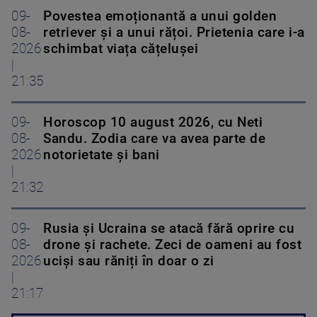
09-
Povestea emoționantă a unui golden
08-
retriever și a unui rățoi. Prietenia care i-a
2026
schimbat viața cățelușei
|
21:35
09-
Horoscop 10 august 2026, cu Neti
08-
Sandu. Zodia care va avea parte de
2026
notorietate și bani
|
21:32
09-
Rusia și Ucraina se atacă fără oprire cu
08-
drone și rachete. Zeci de oameni au fost
2026
uciși sau răniți în doar o zi
|
21:17