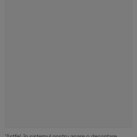
"Astfel, în sistemul nostru apare o decontare