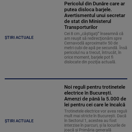
Pericolul din Dunăre care ar
putea disloca barjele.
Avertismentul unui secretar
de stat din Ministerul
Transporturilor
Cei 8 cm „câştigaţi” înseamnă că
ȘTIRI ACTUALE
am reuşit să redirecţionăm spre
Cernavodă aproximativ 50 de
metri cubi de apă pe secundă. Însă
pericolul nu a trecut, întrucât, în
orice moment, barjele pot fi
dislocate din poziţia actuală.
Noi reguli pentru trotinetele
electrice în București.
Amenzi de până la 5.000 de
lei pentru cei care le încalcă
Trotinetele electrice vor avea reguli
mult mai stricte în București. Dacă
în Sectorul 1, acestea au fost
ȘTIRI ACTUALE
interzise în parcuri, și la locurile de
joacă și Primăria generală