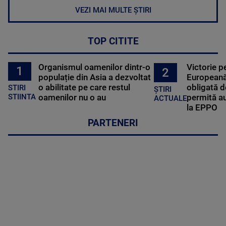
VEZI MAI MULTE ȘTIRI
TOP CITITE
Organismul oamenilor dintr-o
Victorie p
1
2
populație din Asia a dezvoltat
Europeană
o abilitate pe care restul
obligată d
STIRI
ȘTIRI
oamenilor nu o au
permită au
STIINTA
ACTUALE
la EPPO
PARTENERI