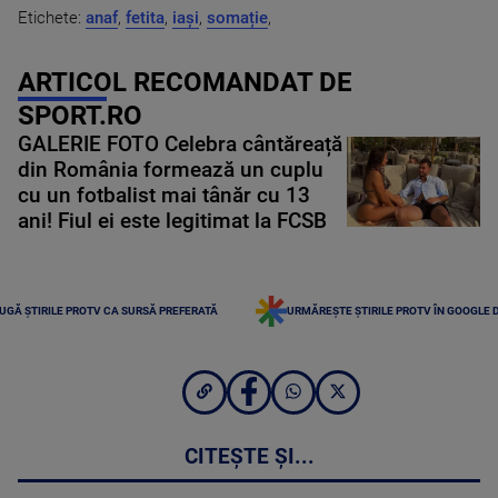
Etichete:
anaf
,
fetita
,
iași
,
somație
,
ARTICOL RECOMANDAT DE
SPORT.RO
GALERIE FOTO Celebra cântăreață
din România formează un cuplu
cu un fotbalist mai tânăr cu 13
ani! Fiul ei este legitimat la FCSB
UGĂ ȘTIRILE PROTV CA SURSĂ PREFERATĂ
URMĂREȘTE ȘTIRILE PROTV ÎN GOOGLE 
CITEȘTE ȘI...