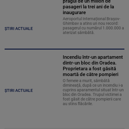
pragul de un milion de
pasageri la trei ani de la
inaugurare
Aeroportul Internațional Brașov-
Ghimbav a atins un nou record:
pasagerul cu numărul 1.000.000 a
ȘTIRI ACTUALE
aterizat sâmbătă.
Incendiu într-un apartament
dintr-un bloc din Oradea.
Proprietara a fost găsită
moartă de către pompieri
O femeie a murit, sâmbătă
dimineaţă, după ce un incendiu i-a
cuprins aparamentul situat într-un
ȘTIRI ACTUALE
bloc din Oradea. Trupul victimei a
fost găsit de către pompierii care
au stins flăcările.