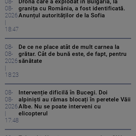
08-
Drona care a explodat în Bulgaria, la
08-
granița cu România, a fost identificată.
2026
Anunțul autorităților de la Sofia
|
18:47
08-
De ce ne place atât de mult carnea la
08-
grătar. Cât de bună este, de fapt, pentru
2026
sănătate
|
18:23
08-
Intervenție dificilă în Bucegi. Doi
08-
alpiniști au rămas blocați în peretele Văii
2026
Albe. Nu se poate interveni cu
|
elicopterul
17:48