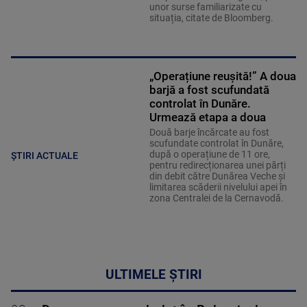
unor surse familiarizate cu
situația, citate de Bloomberg.
„Operațiune reușită!” A doua
barjă a fost scufundată
controlat în Dunăre.
Urmează etapa a doua
Două barje încărcate au fost
scufundate controlat în Dunăre,
după o operațiune de 11 ore,
ȘTIRI ACTUALE
pentru redirecționarea unei părți
din debit către Dunărea Veche și
limitarea scăderii nivelului apei în
zona Centralei de la Cernavodă.
ULTIMELE ȘTIRI