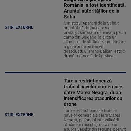
România, a fost identificată.
Anunțul autorităților de la
Sofia
Ministerul Apărării de la Sofia a
STIRI EXTERNE
anunțat că drona care s-a
prăbușit sâmbătă dimineața pe un
câmp din Bulgaria, la circa un
kilometru de stația de comprimare
a gazelor de pe traseul
gazoductului Trans-Balkan, este o
dronă-momeală de tip Maya.
Turcia restricționează
traficul navelor comerciale
către Marea Neagră, după
intensificarea atacurilor cu
drone
Turcia restricționează traficul
STIRI EXTERNE
navelor comerciale către Marea
Neagră, pe fondul intensificării
atacurilor rusești și ucrainene
asupra vaselor din regiune, potrivit