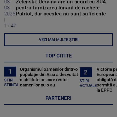
08-
Zelenski: Ucraina are un acord cu SUA
08-
pentru furnizarea lunară de rachete
2026
Patriot, dar acestea nu sunt suficiente
|
17:47
VEZI MAI MULTE ȘTIRI
TOP CITITE
Organismul oamenilor dintr-o
Victorie p
1
2
populație din Asia a dezvoltat
Europeană
o abilitate pe care restul
obligată d
STIRI
ȘTIRI
oamenilor nu o au
permită au
STIINTA
ACTUALE
la EPPO
PARTENERI