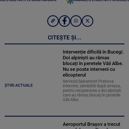
UGĂ ȘTIRILE PROTV CA SURSĂ PREFERATĂ
URMĂREȘTE ȘTIRILE PROTV ÎN GOOGLE 
CITEȘTE ȘI...
Intervenție dificilă în Bucegi.
Doi alpiniști au rămas
blocați în peretele Văii Albe.
Nu se poate interveni cu
elicopterul
Serviciul Salvamont Prahova
ȘTIRI ACTUALE
intervine, sâmbătă după amiaza,
pentru recuperarea a doi alpinişti
care au rămas blocaţi în peretele
Văii Albe.
Aeroportul Brașov a trecut