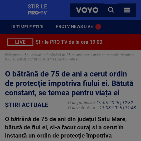
StirilePROTV
CAUTA
VOYO
TOATE 
PROTV NEWS LIVE
ULTIMELE ȘTIRI
LIVE
Știrile PRO TV de la ora 19:00
Stirileprotv
Știri Actuale
O bătrână de 75 de ani a cerut ordin de protecție împotriva
fiului ei. Bătută constant, se temea pentru viața ei
O bătrână de 75 de ani a cerut ordin
de protecție împotriva fiului ei. Bătută
constant, se temea pentru viața ei
Data publicării:
19-05-2025 | 12:32
ȘTIRI ACTUALE
Data actualizării:
11-08-2025 | 11:48
O bătrână de 75 de ani din județul Satu Mare,
bătută de fiul ei, si-a facut curaj si a cerut în
instanță un ordin de protecție împotriva