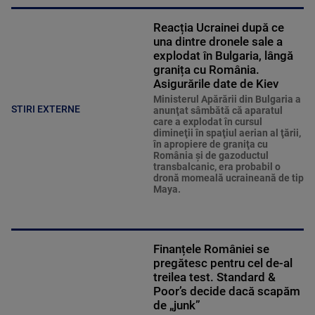
Reacția Ucrainei după ce
una dintre dronele sale a
explodat în Bulgaria, lângă
granița cu România.
Asigurările date de Kiev
Ministerul Apărării din Bulgaria a
STIRI EXTERNE
anunţat sâmbătă că aparatul
care a explodat în cursul
dimineţii în spaţiul aerian al ţării,
în apropiere de graniţa cu
România şi de gazoductul
transbalcanic, era probabil o
dronă momeală ucraineană de tip
Maya.
Finanțele României se
pregătesc pentru cel de-al
treilea test. Standard &
Poor’s decide dacă scapăm
de „junk”