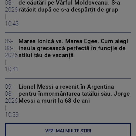
08-
de căutări pe Vârful Moldoveanu. S-a
2026
rătăcit după ce s-a despărțit de grup
|
10:43
09-
Marea Ionică vs. Marea Egee. Cum alegi
08-
insula grecească perfectă în funcție de
2026
stilul tău de vacanță
|
10:41
09-
Lionel Messi a revenit în Argentina
08-
pentru înmormântarea tatălui său. Jorge
2026
Messi a murit la 68 de ani
|
10:39
VEZI MAI MULTE ȘTIRI