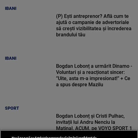
IBANI
(P) Ești antreprenor? Află cum te
ajută o campanie de advertoriale
să crești vizibilitatea și încrederea
brandului tău
IBANI
Bogdan Lobonț a urmărit Dinamo -
Voluntari și a reacționat sincer:
”Uite, asta m-a impresionat!” + Ce
a spus despre Mazilu
SPORT
Bogdan Lobonț și Cristi Pulhac,
invitații lui Andru Nenciu la
Matinal, ACUM, pe VOYO SPORT 1
Nouă ne pasă ca datele tale personale să rămână confidențiale