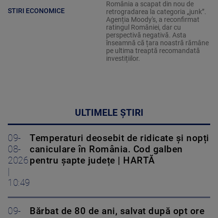
România a scapat din nou de
STIRI ECONOMICE
retrogradarea la categoria „junk”.
Agenția Moody's, a reconfirmat
ratingul României, dar cu
perspectivă negativă. Asta
înseamnă că țara noastră rămâne
pe ultima treaptă recomandată
investițiilor.
ULTIMELE ȘTIRI
09-
Temperaturi deosebit de ridicate și nopți
08-
caniculare în România. Cod galben
2026
pentru șapte județe | HARTĂ
|
10:49
09-
Bărbat de 80 de ani, salvat după opt ore