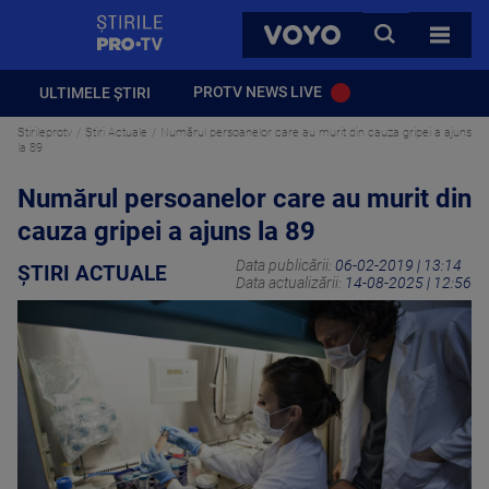
StirilePROTV
CAUTA
VOYO
TOATE 
PROTV NEWS LIVE
ULTIMELE ȘTIRI
Stirileprotv
Știri Actuale
Numărul persoanelor care au murit din cauza gripei a ajuns
la 89
Numărul persoanelor care au murit din
cauza gripei a ajuns la 89
Data publicării:
06-02-2019 | 13:14
ȘTIRI ACTUALE
Data actualizării:
14-08-2025 | 12:56