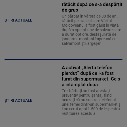
rătăcit după ce s-a despărțit
de grup
Un bărbat în vârstă de 80 de ani,
ȘTIRI ACTUALE
rătăcit pe traseul spre Vârful
Moldoveanu, a fost găsit în viață
după o operațiune de salvare care
a durat opt ore, desfășurată de
jandarmii montani împreună cu
salvamontiștii argeșeni.
A activat „Alertă telefon
pierdut” după ce i-a fost
furat din supermarket. Ce s-
a întâmplat după
Trei bărbați au fost arestați
preventiv pentru șantaj, fiind
acuzați că au sustras telefonul
ȘTIRI ACTUALE
unei femei dintr-un supermarket și
i-au cerut apoi 1.500 de lei pentru
restituirea acestuia.