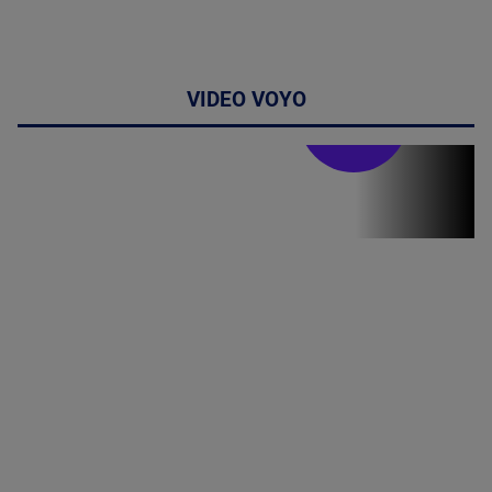
VIDEO VOYO
Stirile PRO TV
Stirile PRO
TV # 19.00 -
8 August
2026