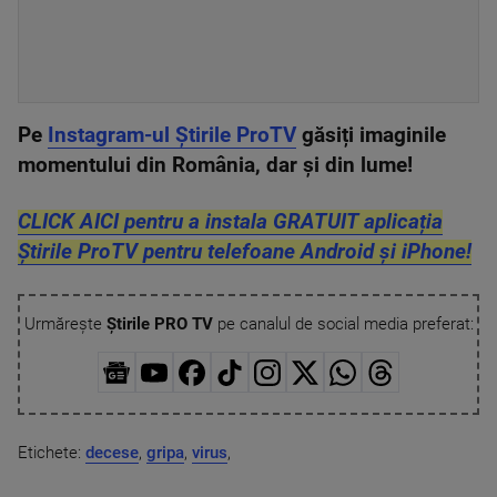
Pe
Instagram-ul Știrile ProTV
găsiți imaginile
momentului din România, dar și din lume!
CLICK AICI pentru a instala GRATUIT aplicația
Știrile ProTV pentru telefoane Android și iPhone!
Urmărește
Știrile PRO TV
pe canalul de social media preferat:
Etichete:
decese
,
gripa
,
virus
,