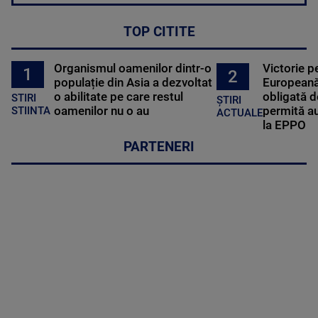
TOP CITITE
Organismul oamenilor dintr-o
Victorie p
1
2
populație din Asia a dezvoltat
Europeană
o abilitate pe care restul
obligată d
STIRI
ȘTIRI
oamenilor nu o au
permită au
STIINTA
ACTUALE
la EPPO
PARTENERI