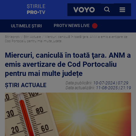
StirilePROTV
CAUTA
VOYO
TOATE 
PROTV NEWS LIVE
ULTIMELE ȘTIRI
Stirileprotv
Știri Actuale
Miercuri, caniculă în toată ţara. ANM a emis avertizare de
Cod Portocaliu pentru mai multe județe
Miercuri, caniculă în toată ţara. ANM a
emis avertizare de Cod Portocaliu
pentru mai multe județe
Data publicării:
10-07-2024 | 07:29
ȘTIRI ACTUALE
Data actualizării:
11-08-2025 | 21:19