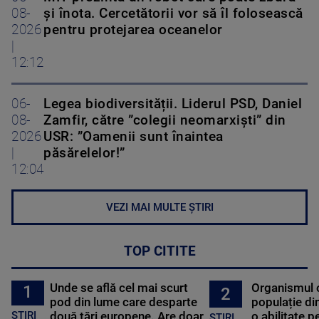
08-
și înota. Cercetătorii vor să îl folosească
2026
pentru protejarea oceanelor
|
12:12
06-
Legea biodiversității. Liderul PSD, Daniel
08-
Zamfir, către ”colegii neomarxiști” din
2026
USR: ”Oamenii sunt înaintea
|
păsărelelor!”
12:04
VEZI MAI MULTE ȘTIRI
TOP CITITE
Unde se află cel mai scurt
Organismul 
1
2
pod din lume care desparte
populație di
STIRI
două țări europene. Are doar
o abilitate p
STIRI