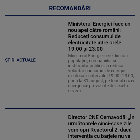
RECOMANDĂRI
Ministerul Energiei face un
nou apel către români:
Reduceți consumul de
electricitate între orele
19:00 și 23:00
Ministerul Energiei cere din nou
ȘTIRI ACTUALE
populației, companiilor și
instituțiilor publice să reducă
voluntar consumul de energie
electrică în intervalul 19:00–23:00,
până la 31 august, pe fondul crizei
energetice provocate de seceta
severă.
Director CNE Cernavodă: „În
următoarele cinci-șase zile
vom opri Reactorul 2, dacă
intervenția cu barjele nu va