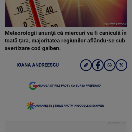
SHUTTERSTOCK
Meteorologii anunţă că miercuri va fi caniculă în
toată ţara, majoritatea regiunilor aflându-se sub
avertizare cod galben.
IOANA ANDREESCU
ADAUGĂ ȘTIRILE PROTV CA SURSĂ PREFERATĂ
URMĂREȘTE ȘTIRILE PROTV ÎN GOOGLE DISCOVER