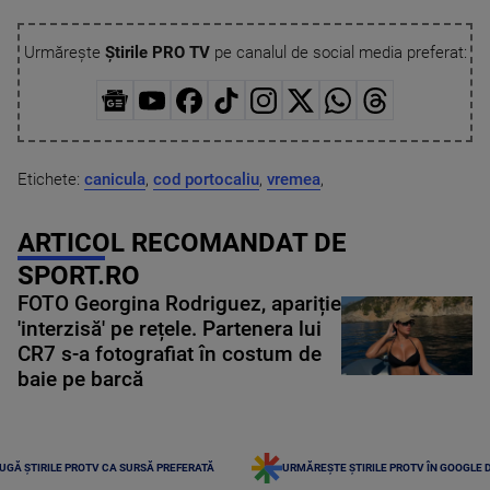
Urmărește
Știrile PRO TV
pe canalul de social media preferat:
Etichete:
canicula
,
cod portocaliu
,
vremea
,
ARTICOL RECOMANDAT DE
SPORT.RO
FOTO Georgina Rodriguez, apariție
'interzisă' pe rețele. Partenera lui
CR7 s-a fotografiat în costum de
baie pe barcă
UGĂ ȘTIRILE PROTV CA SURSĂ PREFERATĂ
URMĂREȘTE ȘTIRILE PROTV ÎN GOOGLE 