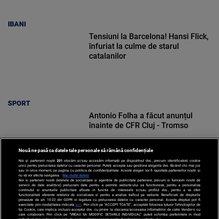
IBANI
Tensiuni la Barcelona! Hansi Flick,
înfuriat la culme de starul
catalanilor
SPORT
Antonio Folha a făcut anunțul
înainte de CFR Cluj - Tromso
Nouă ne pasă ca datele tale personale să rămână confidențiale
Noi și partenerii noștri
201
stocăm și/sau accesăm informații pe dispozitivul dvs., precum identificatorii cookie
unici pentru prelucrarea datelor cu caracter personal. Puteți accepta sau gestiona alegerile dvs. făcând clic mai jos
sau în orice moment, pe pagina cu politica de confidențialitate. Aceste alegeri vor fi raportate partenerilor noștri și
nu vă vor afecta navigarea.
Mai multe detalii
Noi si partenerii nostri (retelele de socializare si agentiile de publicitate partenere, precum si furnizorii nostri de
SPORT
servicii de date analitice) prelucram date pentru a permite website-ului sa functioneze, pentru a personaliza
continutul si anunturile publicitare afisate in functie de interesele si/sau profilul dvs., pentru a va oferi
functionalitati aferente retelelor de socializare si pentru a analiza traficul pe website. Beneficiati de drepturile
prevazute de art. 15-22 din GDPR in legatura cu prelucrarea datelor cu caracter personal. Aceste drepturi pot fi
exercitate prin modalitatea indicata
aici
. Prin click pe “ACCEPT TOATE”, acceptati folosirea tuturor Tehnologiilor de
tip Cookie, care implica inclusiv acceptul dvs. cu privire la stocarea/accesarea informatiilor de catre Vendor-ii cu
care colaboram. Prin click pe “VREAU SA MODIFIC SETARILE INDIVIDUAL” puteti schimba preferintele in mod