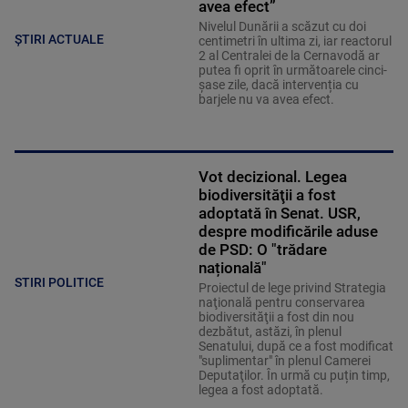
avea efect”
Nivelul Dunării a scăzut cu doi
ȘTIRI ACTUALE
centimetri în ultima zi, iar reactorul
2 al Centralei de la Cernavodă ar
putea fi oprit în următoarele cinci-
șase zile, dacă intervenția cu
barjele nu va avea efect.
Vot decizional. Legea
biodiversităţii a fost
adoptată în Senat. USR,
despre modificările aduse
de PSD: O "trădare
națională"
STIRI POLITICE
Proiectul de lege privind Strategia
naţională pentru conservarea
biodiversităţii a fost din nou
dezbătut, astăzi, în plenul
Senatului, după ce a fost modificat
"suplimentar" în plenul Camerei
Deputaţilor. În urmă cu puțin timp,
legea a fost adoptată.