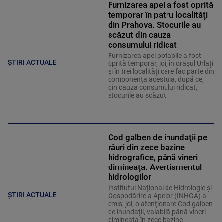
Furnizarea apei a fost oprită
temporar în patru localităţi
din Prahova. Stocurile au
scăzut din cauza
consumului ridicat
Furnizarea apei potabile a fost
ȘTIRI ACTUALE
oprită temporar, joi, în orașul Urlați
și în trei localități care fac parte din
componența acestuia, după ce,
din cauza consumului ridicat,
stocurile au scăzut.
Cod galben de inundaţii pe
râuri din zece bazine
hidrografice, până vineri
dimineaţa. Avertismentul
hidrologilor
Institutul Naţional de Hidrologie şi
ȘTIRI ACTUALE
Gospodărire a Apelor (INHGA) a
emis, joi, o atenţionare Cod galben
de inundaţii, valabilă până vineri
dimineaţa în zece bazine