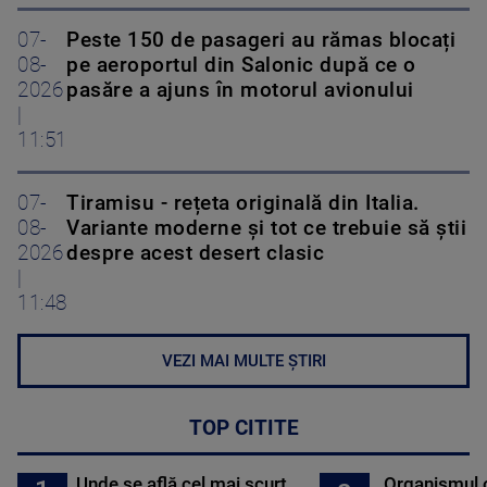
07-
Peste 150 de pasageri au rămas blocați
08-
pe aeroportul din Salonic după ce o
2026
pasăre a ajuns în motorul avionului
|
11:51
07-
Tiramisu - rețeta originală din Italia.
08-
Variante moderne și tot ce trebuie să știi
2026
despre acest desert clasic
|
11:48
VEZI MAI MULTE ȘTIRI
TOP CITITE
Unde se află cel mai scurt
Organismul 