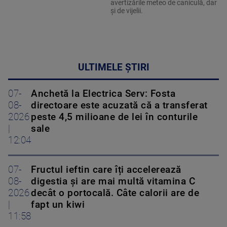
avertizările meteo de caniculă, dar
și de vijelii.
ULTIMELE ȘTIRI
07-
Anchetă la Electrica Serv: Fosta
08-
directoare este acuzată că a transferat
2026
peste 4,5 milioane de lei în conturile
|
sale
12:04
07-
Fructul ieftin care îți accelerează
08-
digestia și are mai multă vitamina C
2026
decât o portocală. Câte calorii are de
|
fapt un kiwi
11:58