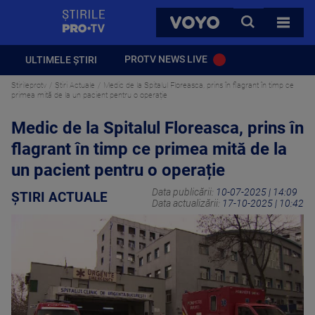
StirilePROTV
CAUTA
VOYO
TOATE 
PROTV NEWS LIVE
ULTIMELE ȘTIRI
Stirileprotv
Știri Actuale
Medic de la Spitalul Floreasca, prins în flagrant în timp ce
primea mită de la un pacient pentru o operație
Medic de la Spitalul Floreasca, prins în
flagrant în timp ce primea mită de la
un pacient pentru o operație
Data publicării:
10-07-2025 | 14:09
ȘTIRI ACTUALE
Data actualizării:
17-10-2025 | 10:42