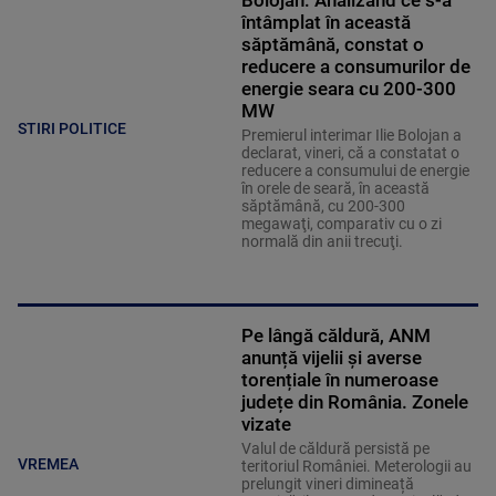
Bolojan: Analizând ce s-a
întâmplat în această
săptămână, constat o
reducere a consumurilor de
energie seara cu 200-300
MW
STIRI POLITICE
Premierul interimar Ilie Bolojan a
declarat, vineri, că a constatat o
reducere a consumului de energie
în orele de seară, în această
săptămână, cu 200-300
megawaţi, comparativ cu o zi
normală din anii trecuţi.
Pe lângă căldură, ANM
anunță vijelii și averse
torențiale în numeroase
județe din România. Zonele
vizate
Valul de căldură persistă pe
VREMEA
teritoriul României. Meterologii au
prelungit vineri dimineață