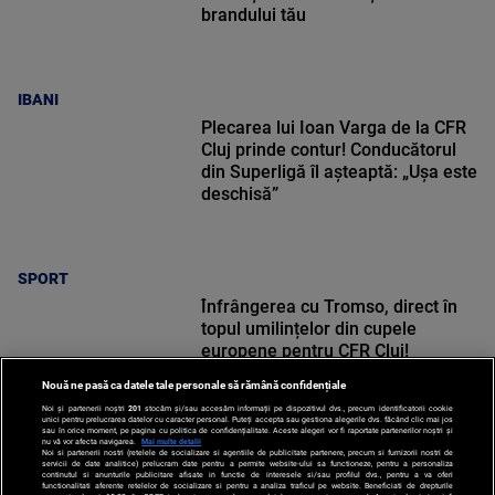
brandului tău
IBANI
Plecarea lui Ioan Varga de la CFR
Cluj prinde contur! Conducătorul
din Superligă îl așteaptă: „Ușa este
deschisă”
SPORT
Înfrângerea cu Tromso, direct în
topul umilințelor din cupele
europene pentru CFR Cluj!
Nouă ne pasă ca datele tale personale să rămână confidențiale
Noi și partenerii noștri
201
stocăm și/sau accesăm informații pe dispozitivul dvs., precum identificatorii cookie
unici pentru prelucrarea datelor cu caracter personal. Puteți accepta sau gestiona alegerile dvs. făcând clic mai jos
sau în orice moment, pe pagina cu politica de confidențialitate. Aceste alegeri vor fi raportate partenerilor noștri și
nu vă vor afecta navigarea.
Mai multe detalii
Noi si partenerii nostri (retelele de socializare si agentiile de publicitate partenere, precum si furnizorii nostri de
SPORT
servicii de date analitice) prelucram date pentru a permite website-ului sa functioneze, pentru a personaliza
continutul si anunturile publicitare afisate in functie de interesele si/sau profilul dvs., pentru a va oferi
functionalitati aferente retelelor de socializare si pentru a analiza traficul pe website. Beneficiati de drepturile