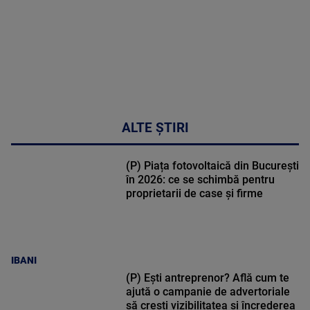
metabolic
MAI
MULTE
DETALII
17:46
ALTE ȘTIRI
(P) Piața fotovoltaică din București
în 2026: ce se schimbă pentru
proprietarii de case și firme
IBANI
(P) Ești antreprenor? Află cum te
ajută o campanie de advertoriale
să crești vizibilitatea și încrederea