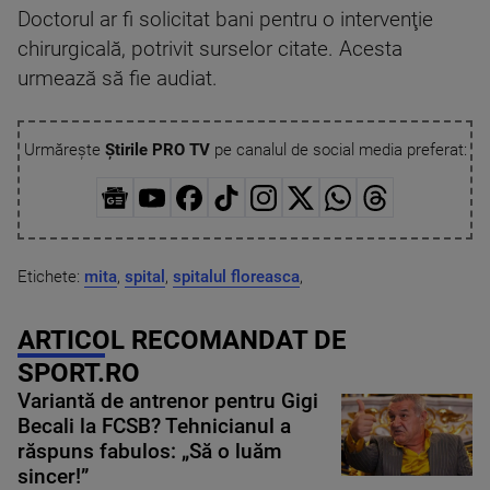
Doctorul ar fi solicitat bani pentru o intervenţie
chirurgicală, potrivit surselor citate. Acesta
urmează să fie audiat.
Urmărește
Știrile PRO TV
pe canalul de social media preferat:
Etichete:
mita
,
spital
,
spitalul floreasca
,
ARTICOL RECOMANDAT DE
SPORT.RO
Variantă de antrenor pentru Gigi
Becali la FCSB? Tehnicianul a
răspuns fabulos: „Să o luăm
sincer!”