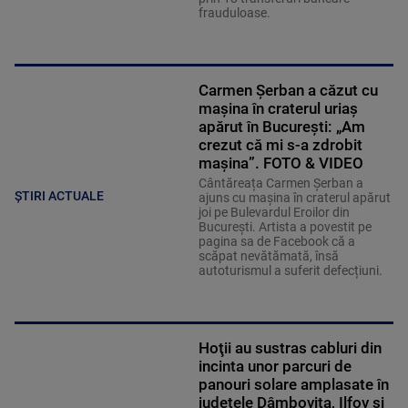
frauduloase.
Carmen Șerban a căzut cu
mașina în craterul uriaș
apărut în București: „Am
crezut că mi s-a zdrobit
mașina”. FOTO & VIDEO
Cântăreața Carmen Șerban a
ȘTIRI ACTUALE
ajuns cu mașina în craterul apărut
joi pe Bulevardul Eroilor din
București. Artista a povestit pe
pagina sa de Facebook că a
scăpat nevătămată, însă
autoturismul a suferit defecțiuni.
Hoţii au sustras cabluri din
incinta unor parcuri de
panouri solare amplasate în
judeţele Dâmboviţa, Ilfov şi