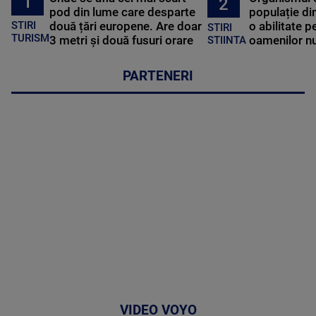
1
2
pod din lume care desparte
populație di
STIRI
două țări europene. Are doar
o abilitate p
STIRI
TURISM
3 metri și două fusuri orare
oamenilor nu
STIINTA
PARTENERI
VIDEO VOYO