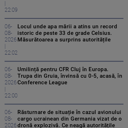
|
22:09
06-
Locul unde apa mării a atins un record
08-
istoric de peste 33 de grade Celsius.
2026
Măsurătoarea a surprins autoritățile
|
22:02
06-
Umilință pentru CFR Cluj în Europa.
08-
Trupa din Gruia, învinsă cu 0-5, acasă, în
2026
Conference League
|
22:00
06-
Răsturnare de situație în cazul avionului
08-
cargo ucrainean din Germania vizat de o
2026
dronă explozivă. Ce neagă autoritățile