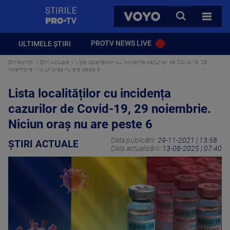
StirilePROTV
CAUTA
VOYO
TOATE 
PROTV NEWS LIVE
ULTIMELE ȘTIRI
Stirileprotv
Știri Actuale
Lista localităților cu incidența cazurilor de Covid-19, 29
noiembrie. Niciun oraș nu are peste 6
Lista localităților cu incidența
cazurilor de Covid-19, 29 noiembrie.
Niciun oraș nu are peste 6
Data publicării:
29-11-2021 | 13:58
ȘTIRI ACTUALE
Data actualizării:
13-08-2025 | 07:40