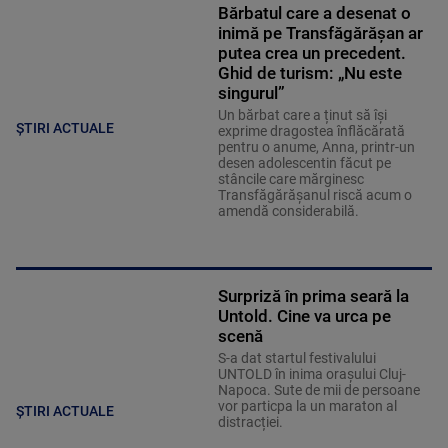
Bărbatul care a desenat o
inimă pe Transfăgărășan ar
putea crea un precedent.
Ghid de turism: „Nu este
singurul”
Un bărbat care a ținut să își
ȘTIRI ACTUALE
exprime dragostea înflăcărată
pentru o anume, Anna, printr-un
desen adolescentin făcut pe
stâncile care mărginesc
Transfăgărășanul riscă acum o
amendă considerabilă.
Surpriză în prima seară la
Untold. Cine va urca pe
scenă
S-a dat startul festivalului
UNTOLD în inima orașului Cluj-
Napoca. Sute de mii de persoane
vor particpa la un maraton al
ȘTIRI ACTUALE
distracției.