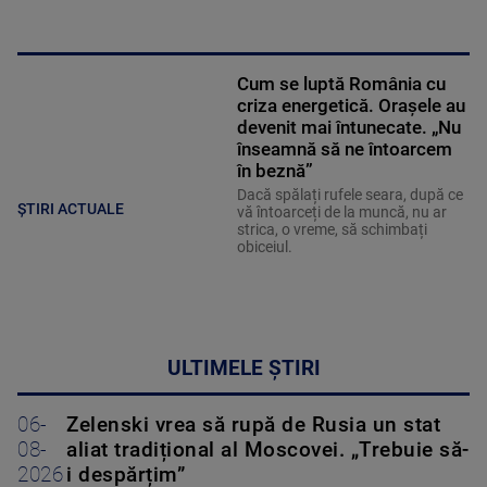
Cum se luptă România cu
criza energetică. Orașele au
devenit mai întunecate. „Nu
înseamnă să ne întoarcem
în beznă”
Dacă spălați rufele seara, după ce
ȘTIRI ACTUALE
vă întoarceți de la muncă, nu ar
strica, o vreme, să schimbați
obiceiul.
ULTIMELE ȘTIRI
06-
Zelenski vrea să rupă de Rusia un stat
08-
aliat tradițional al Moscovei. „Trebuie să-
2026
i despărțim”