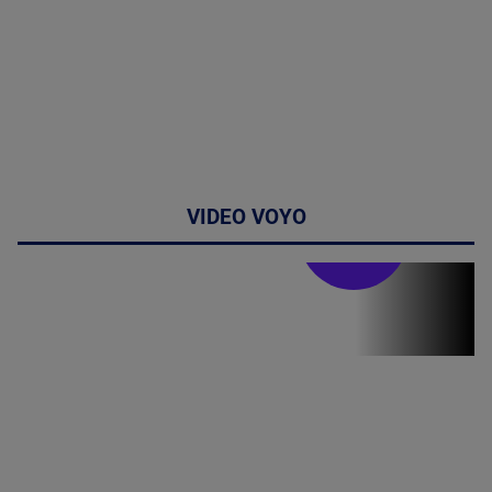
VIDEO VOYO
Stirile PRO TV
Stirile PRO
TV # 19.00 -