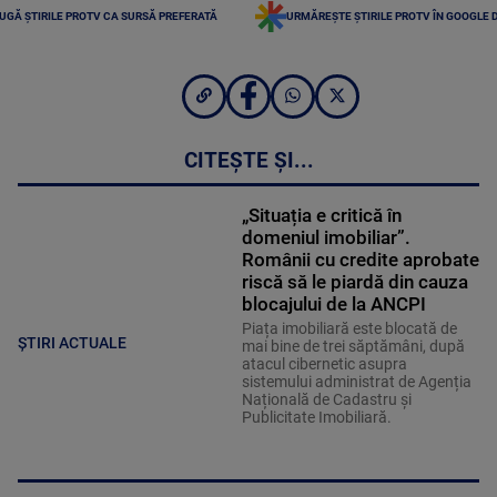
UGĂ ȘTIRILE PROTV CA SURSĂ PREFERATĂ
URMĂREȘTE ȘTIRILE PROTV ÎN GOOGLE 
CITEȘTE ȘI...
„Situația e critică în
domeniul imobiliar”.
Românii cu credite aprobate
riscă să le piardă din cauza
blocajului de la ANCPI
Piața imobiliară este blocată de
ȘTIRI ACTUALE
mai bine de trei săptămâni, după
atacul cibernetic asupra
sistemului administrat de Agenția
Națională de Cadastru și
Publicitate Imobiliară.