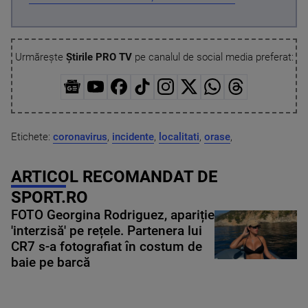
Urmărește
Știrile PRO TV
pe canalul de social media preferat:
Etichete:
coronavirus
,
incidente
,
localitati
,
orase
,
ARTICOL RECOMANDAT DE
SPORT.RO
FOTO Georgina Rodriguez, apariție
'interzisă' pe rețele. Partenera lui
CR7 s-a fotografiat în costum de
baie pe barcă