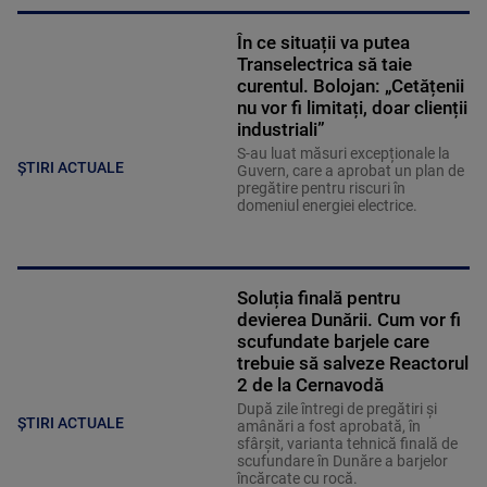
În ce situații va putea
Transelectrica să taie
curentul. Bolojan: „Cetățenii
nu vor fi limitați, doar clienții
industriali”
S-au luat măsuri excepționale la
ȘTIRI ACTUALE
Guvern, care a aprobat un plan de
pregătire pentru riscuri în
domeniul energiei electrice.
Soluția finală pentru
devierea Dunării. Cum vor fi
scufundate barjele care
trebuie să salveze Reactorul
2 de la Cernavodă
După zile întregi de pregătiri și
ȘTIRI ACTUALE
amânări a fost aprobată, în
sfârșit, varianta tehnică finală de
scufundare în Dunăre a barjelor
încărcate cu rocă.