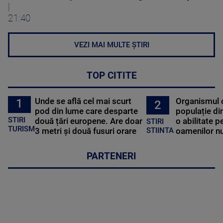
|
21:40
VEZI MAI MULTE ȘTIRI
TOP CITITE
Unde se află cel mai scurt
Organismul 
1
2
pod din lume care desparte
populație di
STIRI
două țări europene. Are doar
o abilitate p
STIRI
TURISM
3 metri și două fusuri orare
oamenilor nu
STIINTA
PARTENERI