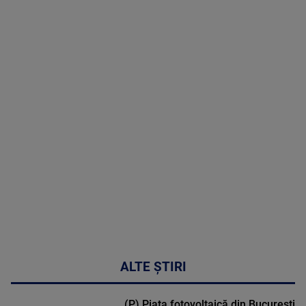
06 August
2026
MAI
MULTE
DETALII
47:43
ALTE ȘTIRI
(P) Piața fotovoltaică din București