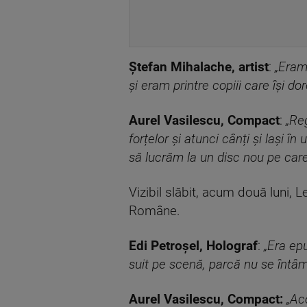
Ștefan Mihalache, artist
:
„Eram 
și eram printre copiii care își do
Aurel Vasilescu, Compact
:
„Reg
forțelor și atunci cânți și lași î
să lucrăm la un disc nou pe car
Vizibil slăbit, acum două luni, 
Române.
Edi Petroșel, Holograf
:
„Era ep
suit pe scenă, parcă nu se întâm
Aurel Vasilescu, Compact:
„Ac