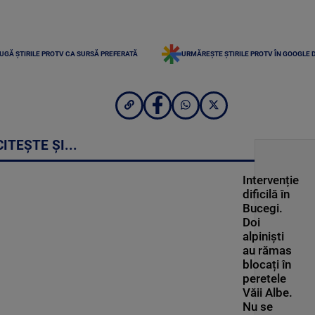
UGĂ ȘTIRILE PROTV CA SURSĂ PREFERATĂ
URMĂREȘTE ȘTIRILE PROTV ÎN GOOGLE 
CITEȘTE ȘI...
Intervenție
dificilă în
Bucegi.
Doi
alpiniști
au rămas
blocați în
peretele
Văii Albe.
Nu se