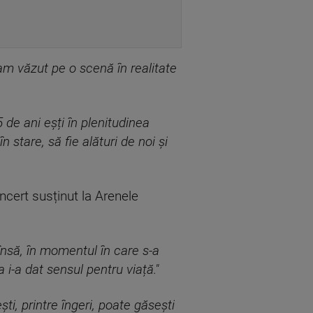
l-am văzut pe o scenă în realitate
5 de ani eșți în plenitudinea
n stare, să fie alături de noi și
ncert susținut la Arenele
însă, în momentul în care s-a
i-a dat sensul pentru viață."
ti, printre îngeri, poate găsești