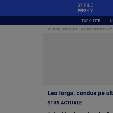
StirilePROTV
TOP CITITE
U
Stirileprotv
Știri Actuale
Leo Iorga, condus pe ultimu
Leo Iorga, condus pe ult
ȘTIRI ACTUALE