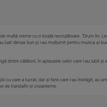
 de multă vreme cu o boală necruțătoare. "Drum lin, L
și-au luat rămas bun și i-au mulțumit pentru muzica și bu
gă dintre călătorii, în aplauzele celor care l-au iubit și
știi cu care a lucrat, dar și fanii care l-au îndrăgit, au u
e de trandafiri și crizanteme.