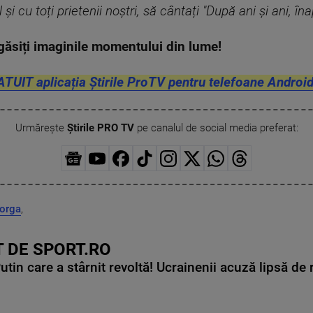
i cu toți prietenii noștri, să cântați "După ani și ani, în
găsiți imaginile momentului din lume!
ATUIT aplicația Știrile ProTV pentru telefoane Android
Urmărește
Știrile PRO TV
pe canalul de social media preferat:
iorga
,
 DE SPORT.RO
in care a stârnit revoltă! Ucrainenii acuză lipsă de r