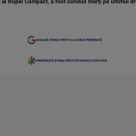
st al trupei Compact, a fost condus marți pe ultimul d
ADAUGĂ ȘTIRILE PROTV CA SURSĂ PREFERATĂ
URMĂREȘTE ȘTIRILE PROTV ÎN GOOGLE DISCOVER