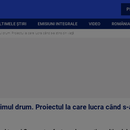
P
LTIMELE ȘTIRI
EMISIUNI INTEGRALE
VIDEO
ROMÂNIA,
l drum. Proiectul la care lucra când s-a stins din viaţă
imul drum. Proiectul la care lucra când s-a