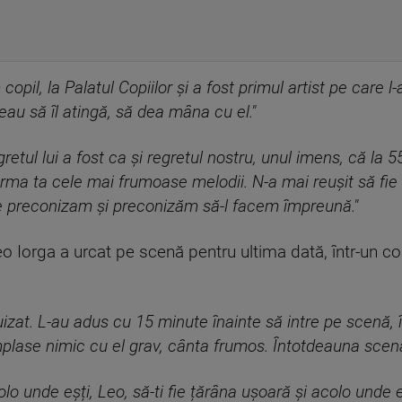
copil, la Palatul Copiilor și a fost primul artist pe care 
reau să îl atingă, să dea mâna cu el."
retul lui a fost ca și regretul nostru, unul imens, că la 5
n urma ta cele mai frumoase melodii. N-a mai reușit să fie î
e preconizam și preconizăm să-l facem împreună."
Leo Iorga a urcat pe scenă pentru ultima dată, într-un co
uizat. L-au adus cu 15 minute înainte să intre pe scenă, 
plase nimic cu el grav, cânta frumos. Întotdeauna scena 
olo unde eșți, Leo, să-ti fie țărâna ușoară și acolo unde eș