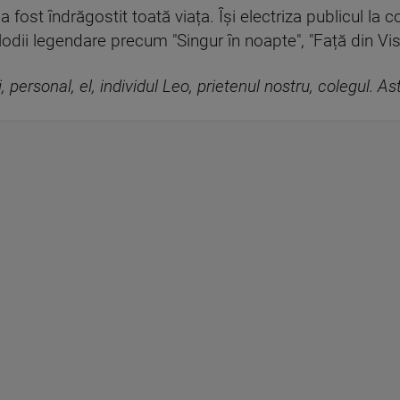
 fost îndrăgostit toată viața. Își electriza publicul la
dii legendare precum "Singur în noapte", "Față din Vis" 
i, personal, el, individul Leo, prietenul nostru, colegul. As