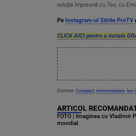
soluția împreună cu Teo, cu Emil ș
Pe
Instagram-ul Știrile ProTV
CLICK AICI pentru a instala GR
Etichete:
Compact
,
inmormantare
,
leo 
ARTICOL RECOMANDAT
FOTO | Imaginea cu Vladimir Put
mondial