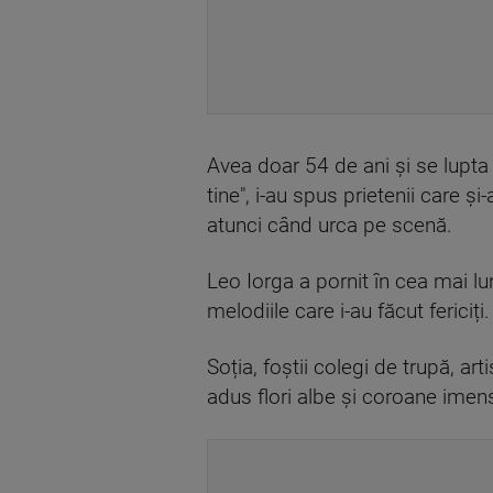
Avea doar 54 de ani și se lupta
tine", i-au spus prietenii care 
atunci când urca pe scenă.
Leo Iorga a pornit în cea mai lun
melodiile care i-au făcut fericiți.
Soția, foștii colegi de trupă, arti
adus flori albe și coroane imens