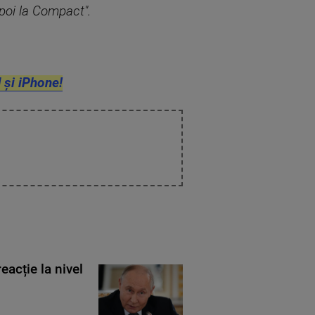
apoi la Compact".
 și iPhone!
eacție la nivel