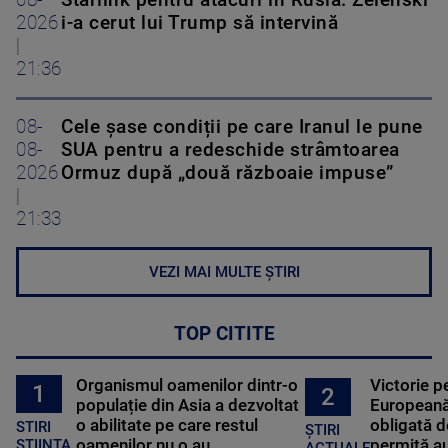
08-
Starlink pentru atacuri în Rusia. Zelenski
2026
i-a cerut lui Trump să intervină
|
21:36
08-
Cele șase condiții pe care Iranul le pune
08-
SUA pentru a redeschide strâmtoarea
2026
Ormuz după „două războaie impuse”
|
21:33
VEZI MAI MULTE ȘTIRI
TOP CITITE
Organismul oamenilor dintr-o
Victorie p
1
2
populație din Asia a dezvoltat
Europeană
o abilitate pe care restul
obligată d
STIRI
ȘTIRI
oamenilor nu o au
permită au
STIINTA
ACTUALE