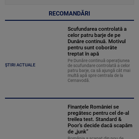
RECOMANDĂRI
Scufundarea controlată a
celor patru barje de pe
Dunăre continuă. Motivul
pentru sunt coborâte
treptat în apă
Pe Dunăre continuă operațiunea
ȘTIRI ACTUALE
de scufundare controlată a celor
patru barje, ca să ajungă cât mai
multă apă spre centrala de la
Cernavodă.
Finanțele României se
pregătesc pentru cel de-al
treilea test. Standard &
Poor’s decide dacă scapăm
de „junk”
România a scapat din nou de