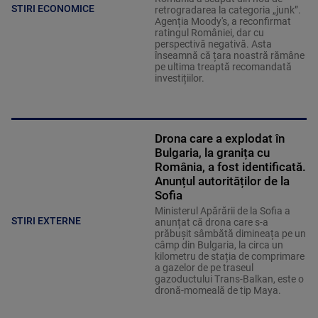
STIRI ECONOMICE
retrogradarea la categoria „junk”.
Agenția Moody's, a reconfirmat
ratingul României, dar cu
perspectivă negativă. Asta
înseamnă că țara noastră rămâne
pe ultima treaptă recomandată
investițiilor.
Drona care a explodat în
Bulgaria, la granița cu
România, a fost identificată.
Anunțul autorităților de la
Sofia
Ministerul Apărării de la Sofia a
STIRI EXTERNE
anunțat că drona care s-a
prăbușit sâmbătă dimineața pe un
câmp din Bulgaria, la circa un
kilometru de stația de comprimare
a gazelor de pe traseul
gazoductului Trans-Balkan, este o
dronă-momeală de tip Maya.