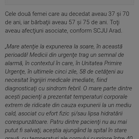
Cele două femei care au decedat aveau 37 şi 70
de ani, iar bărbaţii aveau 57 şi 75 de ani. Toţi
aveau afecţiuni asociate, conform SCJU Arad.
„Mare atenţie la expunerea la soare, în această
perioadă! Medicii din urgenţe trag un semnal de
alarmă, în contextul în care, în Unitatea Primire
Urgenţe, în ultimele cinci zile, 58 de cetăţeni au
necesitat îngrijiri medicale imediate, fiind
diagnosticaţi cu sindrom febril. O mare parte dintre
aceşti pacienţi a prezentat temperaturi corporale
extrem de ridicate din cauza expunerii la un mediu
cald, asociat cu efort fizic şi/sau lipsa hidratării
corespunzătoare. Patru dintre pacienţi nu au mai
putut fi salvaţi, aceştia ajungând la spital în stare
gravă, cu temperaturi ale corpului cuprinse între 40