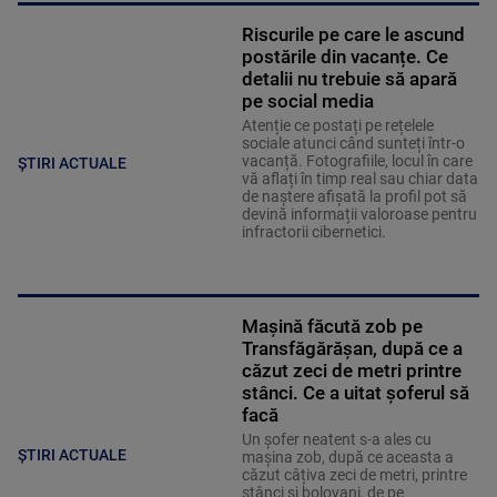
Riscurile pe care le ascund
postările din vacanțe. Ce
detalii nu trebuie să apară
pe social media
Atenție ce postați pe rețelele
sociale atunci când sunteți într-o
vacanță. Fotografiile, locul în care
ȘTIRI ACTUALE
vă aflați în timp real sau chiar data
de naștere afișată la profil pot să
devină informații valoroase pentru
infractorii cibernetici.
Mașină făcută zob pe
Transfăgărășan, după ce a
căzut zeci de metri printre
stânci. Ce a uitat șoferul să
facă
Un șofer neatent s-a ales cu
ȘTIRI ACTUALE
mașina zob, după ce aceasta a
căzut câțiva zeci de metri, printre
stânci și bolovani, de pe