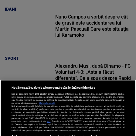
IBANI
Nuno Campos a vorbit despre cât
de gravă este accidentarea lui
Martin Pascual! Care este situația
lui Karamoko
SPORT
Alexandru Musi, după Dinamo - FC
Voluntari 4-0: „Asta a făcut
diferența”. Ce a spus despre Rapid
Nouă ne pasă ca datele tale personale să rămână confidențiale
Noi și partenerii noștri
201
stocăm și/sau accesăm informații pe dispozitivul dvs., precum identificatorii cookie
unici pentru prelucrarea datelor cu caracter personal. Puteți accepta sau gestiona alegerile dvs. făcând clic mai jos
sau în orice moment, pe pagina cu politica de confidențialitate. Aceste alegeri vor fi raportate partenerilor noștri și
nu vă vor afecta navigarea.
Mai multe detalii
Noi si partenerii nostri (retelele de socializare si agentiile de publicitate partenere, precum si furnizorii nostri de
SPORT
servicii de date analitice) prelucram date pentru a permite website-ului sa functioneze, pentru a personaliza
continutul si anunturile publicitare afisate in functie de interesele si/sau profilul dvs., pentru a va oferi
functionalitati aferente retelelor de socializare si pentru a analiza traficul pe website. Beneficiati de drepturile
prevazute de art. 15-22 din GDPR in legatura cu prelucrarea datelor cu caracter personal. Aceste drepturi pot fi
exercitate prin modalitatea indicata
aici
. Prin click pe “ACCEPT TOATE”, acceptati folosirea tuturor Tehnologiilor de
tip Cookie, care implica inclusiv acceptul dvs. cu privire la stocarea/accesarea informatiilor de catre Vendor-ii cu
care colaboram. Prin click pe “VREAU SA MODIFIC SETARILE INDIVIDUAL” puteti schimba preferintele in mod
individual, mai putin cele legate de cookie strict necesare pentru functionarea website-ului.