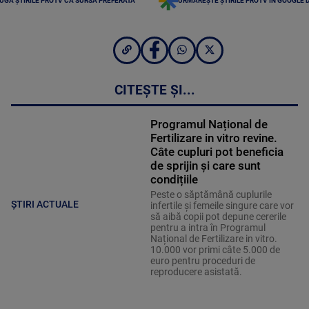
UGĂ ȘTIRILE PROTV CA SURSĂ PREFERATĂ
URMĂREȘTE ȘTIRILE PROTV ÎN GOOGLE 
CITEȘTE ȘI...
Programul Național de
Fertilizare in vitro revine.
Câte cupluri pot beneficia
de sprijin și care sunt
condițiile
Peste o săptămână cuplurile
ȘTIRI ACTUALE
infertile și femeile singure care vor
să aibă copii pot depune cererile
pentru a intra în Programul
Național de Fertilizare in vitro.
10.000 vor primi câte 5.000 de
euro pentru proceduri de
reproducere asistată.