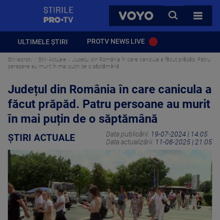
StirilePROTV
CAUTA
VOYO
TOATE 
PROTV NEWS LIVE
ULTIMELE ȘTIRI
Stirileprotv
Știri Actuale
Județul din România în care canicula a făcut prăpăd. Patru
persoane au murit în mai puțin de o săptămână
Județul din România în care canicula a
făcut prăpăd. Patru persoane au murit
în mai puțin de o săptămână
Data publicării:
19-07-2024 | 14:05
ȘTIRI ACTUALE
Data actualizării:
11-08-2025 | 21:05