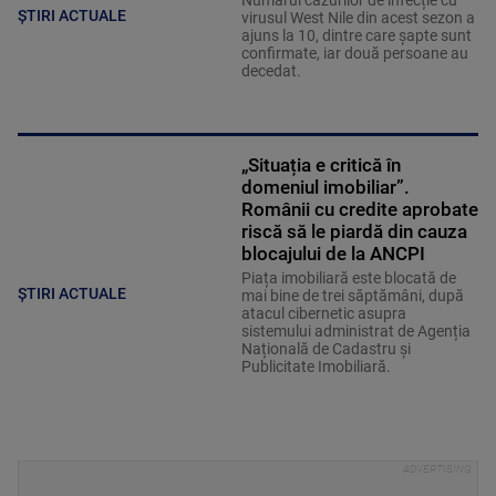
Numărul cazurilor de infecție cu
ȘTIRI ACTUALE
virusul West Nile din acest sezon a
ajuns la 10, dintre care șapte sunt
confirmate, iar două persoane au
decedat.
„Situația e critică în
domeniul imobiliar”.
Românii cu credite aprobate
riscă să le piardă din cauza
blocajului de la ANCPI
Piața imobiliară este blocată de
ȘTIRI ACTUALE
mai bine de trei săptămâni, după
atacul cibernetic asupra
sistemului administrat de Agenția
Națională de Cadastru și
Publicitate Imobiliară.