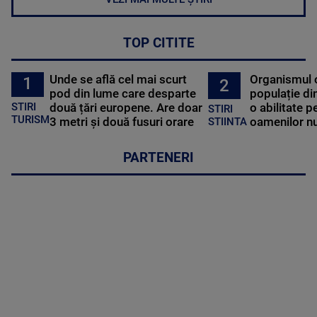
TOP CITITE
Unde se află cel mai scurt
Organismul 
1
2
pod din lume care desparte
populație di
STIRI
două țări europene. Are doar
o abilitate p
STIRI
TURISM
3 metri și două fusuri orare
oamenilor nu
STIINTA
PARTENERI