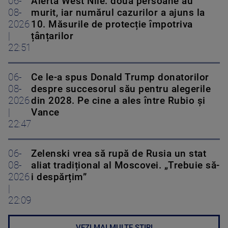
06-
Alerta West Nile: două persoane au
08-
murit, iar numărul cazurilor a ajuns la
2026
10. Măsurile de protecție împotriva
|
țânțarilor
22:51
06-
Ce le-a spus Donald Trump donatorilor
08-
despre succesorul său pentru alegerile
2026
din 2028. Pe cine a ales între Rubio și
|
Vance
22:47
06-
Zelenski vrea să rupă de Rusia un stat
08-
aliat tradițional al Moscovei. „Trebuie să-
2026
i despărțim”
|
22:09
VEZI MAI MULTE ȘTIRI