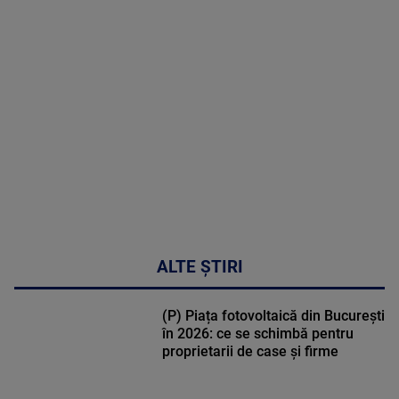
MAI
MULTE
DETALII
47:43
ALTE ȘTIRI
(P) Piața fotovoltaică din București
în 2026: ce se schimbă pentru
proprietarii de case și firme