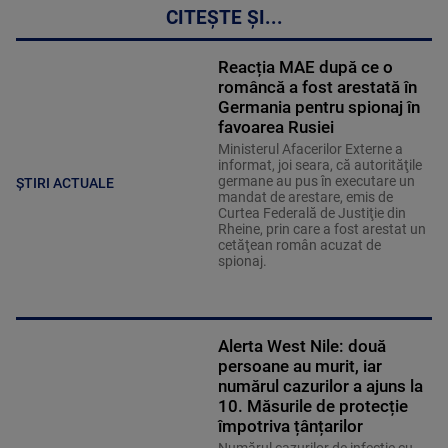
CITEȘTE ȘI...
Reacția MAE după ce o
româncă a fost arestată în
Germania pentru spionaj în
favoarea Rusiei
Ministerul Afacerilor Externe a
informat, joi seara, că autorităţile
germane au pus în executare un
ȘTIRI ACTUALE
mandat de arestare, emis de
Curtea Federală de Justiţie din
Rheine, prin care a fost arestat un
cetăţean român acuzat de
spionaj.
Alerta West Nile: două
persoane au murit, iar
numărul cazurilor a ajuns la
10. Măsurile de protecție
împotriva țânțarilor