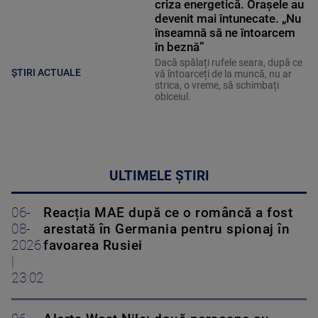
criza energetică. Orașele au
devenit mai întunecate. „Nu
înseamnă să ne întoarcem
în beznă”
Dacă spălați rufele seara, după ce
ȘTIRI ACTUALE
vă întoarceți de la muncă, nu ar
strica, o vreme, să schimbați
obiceiul.
ULTIMELE ȘTIRI
06-
Reacția MAE după ce o româncă a fost
08-
arestată în Germania pentru spionaj în
2026
favoarea Rusiei
|
23:02