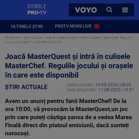
StirilePROTV
CAUTA
VOYO
TOATE 
PROTV NEWS LIVE
ULTIMELE ȘTIRI
Stirileprotv
Știri Actuale
Joacă MasterQuest și intră în culisele MasterChef. Regulile
jocului și orașele în care este disponibil
Joacă MasterQuest și intră în culisele
MasterChef. Regulile jocului și orașele
în care este disponibil
Data publicării:
14-09-2024 | 08:03
ȘTIRI ACTUALE
Data actualizării:
11-08-2025 | 19:51
Avem un anunț pentru fanii MasterChef! De la
ora 10:00, vă provocăm la MasterQuest,un joc
prin care puteți câștiga șansa de a vedea Marea
Finală direct din platoul emisiunii, dacă sunteți
norocoși.