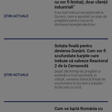
nu vor fi limitați, doar clienții
industriali”
S-au luat măsuri excepționale la
ȘTIRI ACTUALE
Guvern, care a aprobat un plan de
pregătire pentru riscuri în
domeniul energiei electrice.
Soluția finală pentru
devierea Dunării. Cum vor fi
scufundate barjele care
trebuie să salveze Reactorul
2 de la Cernavodă
După zile întregi de pregătiri și
ȘTIRI ACTUALE
amânări a fost aprobată, în
sfârșit, varianta tehnică finală de
scufundare în Dunăre a barjelor
încărcate cu rocă.
Cum se luptă România cu