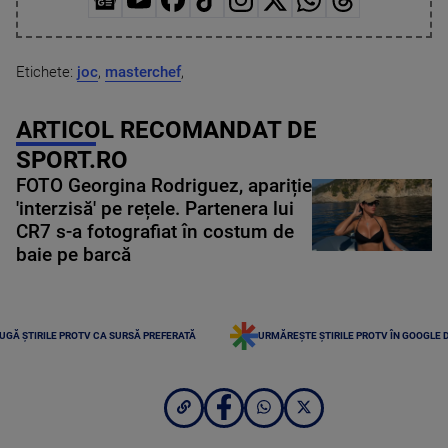
Etichete:
joc
,
masterchef
,
ARTICOL RECOMANDAT DE
SPORT.RO
FOTO Georgina Rodriguez, apariție
'interzisă' pe rețele. Partenera lui
CR7 s-a fotografiat în costum de
baie pe barcă
UGĂ ȘTIRILE PROTV CA SURSĂ PREFERATĂ
URMĂREȘTE ȘTIRILE PROTV ÎN GOOGLE 