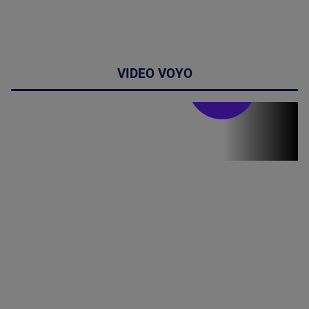
VIDEO VOYO
Stirile PRO TV
Stirile PRO
TV # 19.00 -
06 August
2026