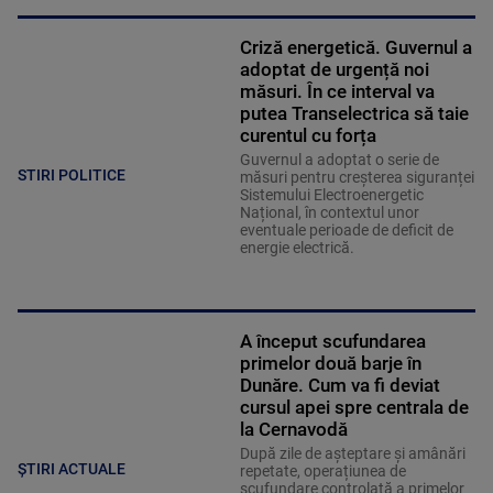
Criză energetică. Guvernul a
adoptat de urgență noi
măsuri. În ce interval va
putea Transelectrica să taie
curentul cu forța
Guvernul a adoptat o serie de
STIRI POLITICE
măsuri pentru creșterea siguranței
Sistemului Electroenergetic
Național, în contextul unor
eventuale perioade de deficit de
energie electrică.
A început scufundarea
primelor două barje în
Dunăre. Cum va fi deviat
cursul apei spre centrala de
la Cernavodă
După zile de așteptare și amânări
ȘTIRI ACTUALE
repetate, operațiunea de
scufundare controlată a primelor