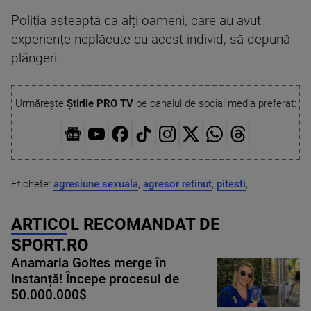
Poliția așteaptă ca alți oameni, care au avut
experiențe neplăcute cu acest individ, să depună
plângeri.
Urmărește
Știrile PRO TV
pe canalul de social media preferat:
Etichete:
agresiune sexuala
,
agresor retinut
,
pitesti
,
ARTICOL RECOMANDAT DE
SPORT.RO
Anamaria Goltes merge în
instanță! Începe procesul de
50.000.000$