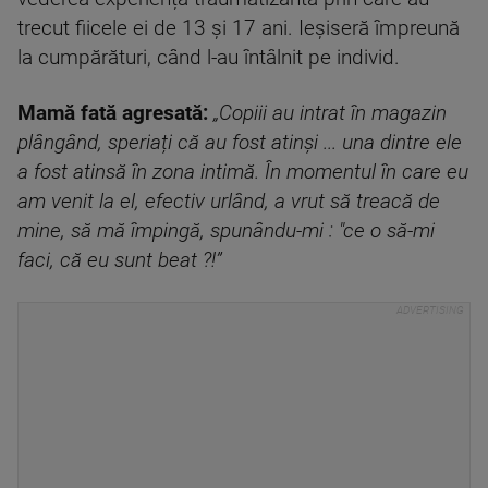
trecut fiicele ei de 13 și 17 ani. Ieșiseră împreună
la cumpărături, când l-au întâlnit pe individ.
Mamă fată agresată:
„Copiii au intrat în magazin
plângând, speriați că au fost atinși ... una dintre ele
a fost atinsă în zona intimă. În momentul în care eu
am venit la el, efectiv urlând, a vrut să treacă de
mine, să mă împingă, spunându-mi : "ce o să-mi
faci, că eu sunt beat ?!”