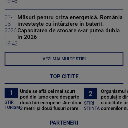
19:48
07-
Măsuri pentru criza energetică. România
08-
investește cu întârziere în baterii.
2026
Capacitatea de stocare s-ar putea dubla
|
în 2026
19:42
VEZI MAI MULTE ȘTIRI
TOP CITITE
Unde se află cel mai scurt
Organismul 
1
2
pod din lume care desparte
populație di
STIRI
două țări europene. Are doar
o abilitate p
STIRI
TURISM
3 metri și două fusuri orare
oamenilor nu
STIINTA
PARTENERI