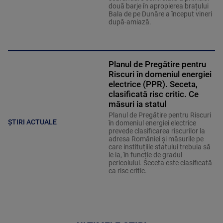
două barje în apropierea brațului
Bala de pe Dunăre a început vineri
după-amiază.
Planul de Pregătire pentru
Riscuri în domeniul energiei
electrice (PPR). Seceta,
clasificată risc critic. Ce
măsuri ia statul
Planul de Pregătire pentru Riscuri
ȘTIRI ACTUALE
în domeniul energiei electrice
prevede clasificarea riscurilor la
adresa României și măsurile pe
care instituțiile statului trebuia să
le ia, în funcție de gradul
pericolului. Seceta este clasificată
ca risc critic.