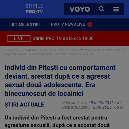
StirilePROTV
CAUTA
VOYO
TOATE 
PROTV NEWS LIVE
ULTIMELE ȘTIRI
LIVE
Știrile PRO TV de la ora 19:00
Stirileprotv
Știri Actuale
Individ din Pitești cu comportament deviant, arestat după ce
a agresat sexual două adolescente. Era binecunoscut de localnici
Individ din Pitești cu comportament
deviant, arestat după ce a agresat
sexual două adolescente. Era
binecunoscut de localnici
Data publicării:
28-07-2023 | 17:37
ȘTIRI ACTUALE
Data actualizării:
12-08-2025 | 06:37
Un individ din Pitești a fost arestat pentru
agresiune sexuală, după ce a acostat două