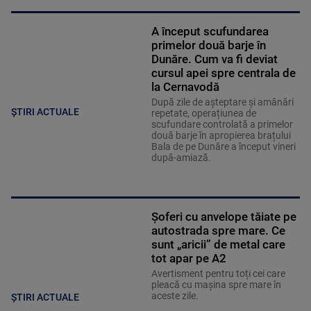
A început scufundarea
primelor două barje în
Dunăre. Cum va fi deviat
cursul apei spre centrala de
la Cernavodă
După zile de așteptare și amânări
ȘTIRI ACTUALE
repetate, operațiunea de
scufundare controlată a primelor
două barje în apropierea brațului
Bala de pe Dunăre a început vineri
după-amiază.
Șoferi cu anvelope tăiate pe
autostrada spre mare. Ce
sunt „aricii” de metal care
tot apar pe A2
Avertisment pentru toți cei care
pleacă cu mașina spre mare în
aceste zile.
ȘTIRI ACTUALE