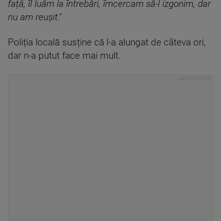
față, îl luăm la întrebări, îmcercam să-l izgonim, dar
nu am reușit."
Poliția locală susține că l-a alungat de câteva ori,
dar n-a putut face mai mult.