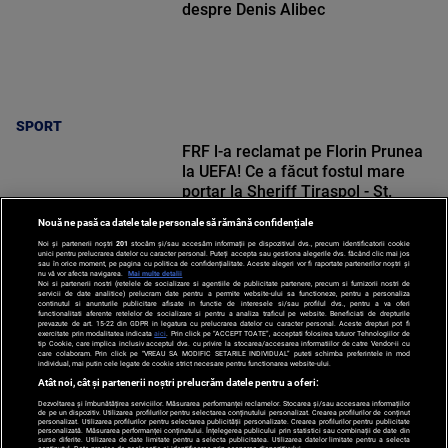
despre Denis Alibec
SPORT
FRF l-a reclamat pe Florin Prunea
la UEFA! Ce a făcut fostul mare
portar la Sheriff Tiraspol - St.
Gallen
Nouă ne pasă ca datele tale personale să rămână confidențiale
Noi și partenerii noștri
201
stocăm și/sau accesăm informații pe dispozitivul dvs., precum identificatorii cookie
unici pentru prelucrarea datelor cu caracter personal. Puteți accepta sau gestiona alegerile dvs. făcând clic mai jos
sau în orice moment, pe pagina cu politica de confidențialitate. Aceste alegeri vor fi raportate partenerilor noștri și
nu vă vor afecta navigarea.
Mai multe detalii
Noi si partenerii nostri (retelele de socializare si agentiile de publicitate partenere, precum si furnizorii nostri de
SPORT
servicii de date analitice) prelucram date pentru a permite website-ului sa functioneze, pentru a personaliza
continutul si anunturile publicitare afisate in functie de interesele si/sau profilul dvs., pentru a va oferi
functionalitati aferente retelelor de socializare si pentru a analiza traficul pe website. Beneficiati de drepturile
prevazute de art. 15-22 din GDPR in legatura cu prelucrarea datelor cu caracter personal. Aceste drepturi pot fi
exercitate prin modalitatea indicata
aici
. Prin click pe “ACCEPT TOATE”, acceptati folosirea tuturor Tehnologiilor de
tip Cookie, care implica inclusiv acceptul dvs. cu privire la stocarea/accesarea informatiilor de catre Vendor-ii cu
care colaboram. Prin click pe “VREAU SA MODIFIC SETARILE INDIVIDUAL” puteti schimba preferintele in mod
individual, mai putin cele legate de cookie strict necesare pentru functionarea website-ului.
Atât noi, cât și partenerii noștri prelucrăm datele pentru a oferi:
Dezvoltarea și îmbunătățirea serviciilor. Măsurarea performanței reclamelor. Stocarea și/sau accesarea informațiilor
de pe un dispozitiv. Utilizarea profilurilor pentru selectarea conținutului personalizat. Crearea profilurilor de conținut
personalizat. Utilizarea profilurilor pentru selectarea publicității personalizate. Crearea profilurilor pentru publicitate
personalizată. Măsurarea performanței conținutului. Înțelegerea publicului prin statistici sau combinații de date din
surse diferite. Utilizarea de date limitate pentru a selecta publicitatea. Utilizarea datelor limitate pentru a selecta