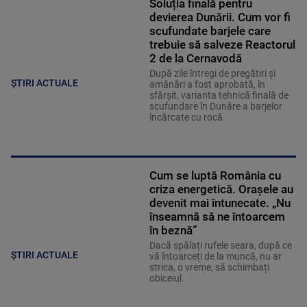
Soluția finală pentru
devierea Dunării. Cum vor fi
scufundate barjele care
trebuie să salveze Reactorul
2 de la Cernavodă
După zile întregi de pregătiri și
ȘTIRI ACTUALE
amânări a fost aprobată, în
sfârșit, varianta tehnică finală de
scufundare în Dunăre a barjelor
încărcate cu rocă.
Cum se luptă România cu
criza energetică. Orașele au
devenit mai întunecate. „Nu
înseamnă să ne întoarcem
în beznă”
Dacă spălați rufele seara, după ce
ȘTIRI ACTUALE
vă întoarceți de la muncă, nu ar
strica, o vreme, să schimbați
obiceiul.