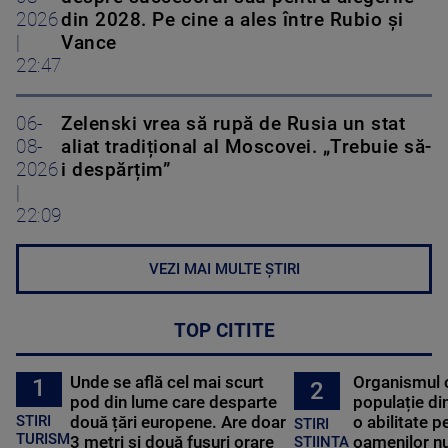
2026
din 2028. Pe cine a ales între Rubio și
|
Vance
22:47
06-
Zelenski vrea să rupă de Rusia un stat
08-
aliat tradițional al Moscovei. „Trebuie să-
2026
i despărțim”
|
22:09
VEZI MAI MULTE ȘTIRI
TOP CITITE
Unde se află cel mai scurt
Organismul 
1
2
pod din lume care desparte
populație di
STIRI
două țări europene. Are doar
o abilitate p
STIRI
TURISM
3 metri și două fusuri orare
oamenilor nu
STIINTA