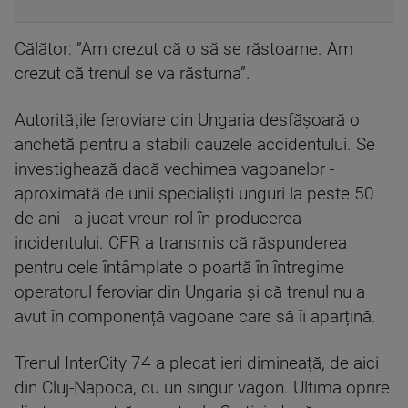
Călător: ”Am crezut că o să se răstoarne. Am
crezut că trenul se va răsturna”.
Autoritățile feroviare din Ungaria desfăşoară o
anchetă pentru a stabili cauzele accidentului. Se
investighează dacă vechimea vagoanelor -
aproximată de unii specialiști unguri la peste 50
de ani - a jucat vreun rol în producerea
incidentului. CFR a transmis că răspunderea
pentru cele întâmplate o poartă în întregime
operatorul feroviar din Ungaria și că trenul nu a
avut în componență vagoane care să îi aparțină.
Trenul InterCity 74 a plecat ieri dimineață, de aici
din Cluj-Napoca, cu un singur vagon. Ultima oprire