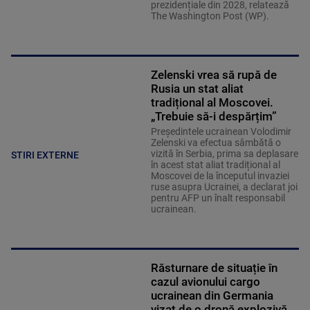
prezidențiale din 2028, relatează
The Washington Post (WP).
Zelenski vrea să rupă de
Rusia un stat aliat
tradițional al Moscovei.
„Trebuie să-i despărțim”
Președintele ucrainean Volodimir
Zelenski va efectua sâmbătă o
vizită în Serbia, prima sa deplasare
STIRI EXTERNE
în acest stat aliat tradițional al
Moscovei de la începutul invaziei
ruse asupra Ucrainei, a declarat joi
pentru AFP un înalt responsabil
ucrainean.
Răsturnare de situație în
cazul avionului cargo
ucrainean din Germania
vizat de o dronă explozivă.