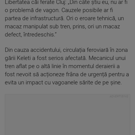
Libertatea căi ferate Cluj: „Din câte știu eu, nu ar fi
o problemă de vagon. Cauzele posibile ar fi
partea de infrastructură. Ori o eroare tehnică, un
macaz manipulat sub tren, prins, ori un macaz
defect, întredeschis.”
Din cauza accidentului, circulația feroviară în zona
gării Keleti a fost serios afectată. Mecanicul unui
tren aflat pe o altă linie în momentul deraierii a
fost nevoit să acționeze frâna de urgență pentru a
evita un impact cu vagoanele sărite de pe șine.