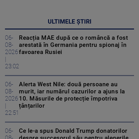
ULTIMELE ȘTIRI
06-
Reacția MAE după ce o româncă a fost
08-
arestată în Germania pentru spionaj în
2026
favoarea Rusiei
|
23:02
06-
Alerta West Nile: două persoane au
08-
murit, iar numărul cazurilor a ajuns la
2026
10. Măsurile de protecție împotriva
|
țânțarilor
22:51
06-
Ce le-a spus Donald Trump donatorilor
08-
despre succesorul său pentru alegerile