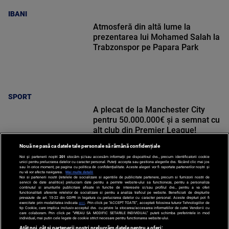
IBANI
Atmosferă din altă lume la
prezentarea lui Mohamed Salah la
Trabzonspor pe Papara Park
SPORT
A plecat de la Manchester City
pentru 50.000.000€ și a semnat cu
alt club din Premier League!
Nouă ne pasă ca datele tale personale să rămână confidențiale
Noi și partenerii noștri
201
stocăm și/sau accesăm informații pe dispozitivul dvs., precum identificatorii cookie
unici pentru prelucrarea datelor cu caracter personal. Puteți accepta sau gestiona alegerile dvs. făcând clic mai jos
sau în orice moment, pe pagina cu politica de confidențialitate. Aceste alegeri vor fi raportate partenerilor noștri și
nu vă vor afecta navigarea.
Mai multe detalii
Noi si partenerii nostri (retelele de socializare si agentiile de publicitate partenere, precum si furnizorii nostri de
SPORT
servicii de date analitice) prelucram date pentru a permite website-ului sa functioneze, pentru a personaliza
continutul si anunturile publicitare afisate in functie de interesele si/sau profilul dvs., pentru a va oferi
functionalitati aferente retelelor de socializare si pentru a analiza traficul pe website. Beneficiati de drepturile
prevazute de art. 15-22 din GDPR in legatura cu prelucrarea datelor cu caracter personal. Aceste drepturi pot fi
exercitate prin modalitatea indicata
aici
. Prin click pe “ACCEPT TOATE”, acceptati folosirea tuturor Tehnologiilor de
tip Cookie, care implica inclusiv acceptul dvs. cu privire la stocarea/accesarea informatiilor de catre Vendor-ii cu
care colaboram. Prin click pe “VREAU SA MODIFIC SETARILE INDIVIDUAL” puteti schimba preferintele in mod
individual, mai putin cele legate de cookie strict necesare pentru functionarea website-ului.
Atât noi, cât și partenerii noștri prelucrăm datele pentru a oferi: