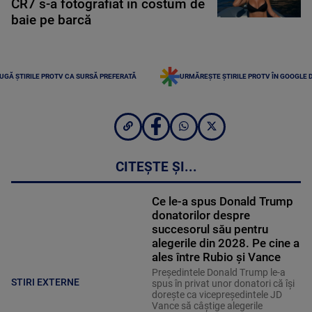
CR7 s-a fotografiat în costum de
baie pe barcă
UGĂ ȘTIRILE PROTV CA SURSĂ PREFERATĂ
URMĂREȘTE ȘTIRILE PROTV ÎN GOOGLE 
CITEȘTE ȘI...
Ce le-a spus Donald Trump
donatorilor despre
succesorul său pentru
alegerile din 2028. Pe cine a
ales între Rubio și Vance
Președintele Donald Trump le-a
STIRI EXTERNE
spus în privat unor donatori că își
dorește ca vicepreședintele JD
Vance să câștige alegerile