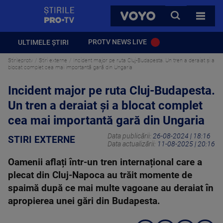
StirilePROTV
CAUTA
VOYO
TOATE 
PROTV NEWS LIVE
ULTIMELE ȘTIRI
Stirileprotv
Stiri externe
Incident major pe ruta Cluj-Budapesta. Un tren a deraiat și a
blocat complet cea mai importantă gară din Ungaria
Incident major pe ruta Cluj-Budapesta.
Un tren a deraiat și a blocat complet
cea mai importantă gară din Ungaria
Data publicării:
26-08-2024 | 18:16
STIRI EXTERNE
Data actualizării:
11-08-2025 | 20:16
Oamenii aflați într-un tren internațional care a
plecat din Cluj-Napoca au trăit momente de
spaimă după ce mai multe vagoane au deraiat în
apropierea unei gări din Budapesta.