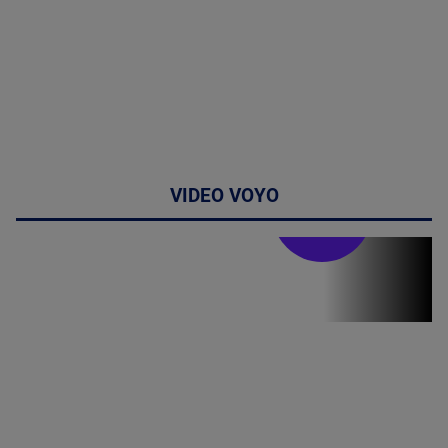
VIDEO VOYO
Stirile PRO TV
Stirile PRO
TV # 19.00 -