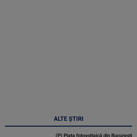
06 August
2026
MAI
MULTE
DETALII
47:43
ALTE ȘTIRI
(P) Piața fotovoltaică din București