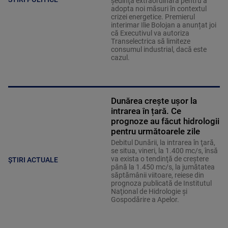
şedinţă extraordinară pentru a
adopta noi măsuri în contextul
crizei energetice. Premierul
interimar Ilie Bolojan a anunțat joi
că Executivul va autoriza
Transelectrica să limiteze
consumul industrial, dacă este
cazul.
Dunărea crește ușor la
intrarea în țară. Ce
prognoze au făcut hidrologii
pentru următoarele zile
Debitul Dunării, la intrarea în ţară,
se situa, vineri, la 1.400 mc/s, însă
va exista o tendinţă de creştere
ȘTIRI ACTUALE
până la 1.450 mc/s, la jumătatea
săptămânii viitoare, reiese din
prognoza publicată de Institutul
Naţional de Hidrologie şi
Gospodărire a Apelor.