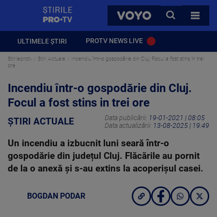
StirilePROTV
CAUTA
VOYO
TOATE 
PROTV NEWS LIVE
ULTIMELE ȘTIRI
Stirileprotv
Știri Actuale
Incendiu într-o gospodărie din Cluj. Focul a fost stins in trei
ore
Incendiu într-o gospodărie din Cluj.
Focul a fost stins in trei ore
Data publicării:
19-01-2021 | 08:05
ȘTIRI ACTUALE
Data actualizării:
13-08-2025 | 19:49
Un incendiu a izbucnit luni seară într-o
gospodărie din județul Cluj. Flăcările au pornit
de la o anexă și s-au extins la acoperișul casei.
BOGDAN PODAR