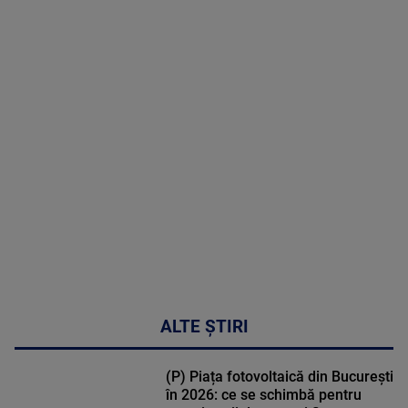
2026
MAI
MULTE
DETALII
03:33:11
ALTE ȘTIRI
(P) Piața fotovoltaică din București
în 2026: ce se schimbă pentru