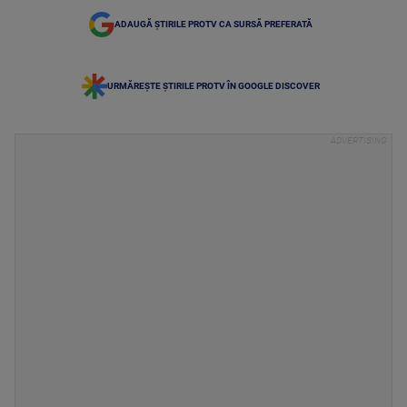
ADAUGĂ ȘTIRILE PROTV CA SURSĂ PREFERATĂ
URMĂREȘTE ȘTIRILE PROTV ÎN GOOGLE DISCOVER