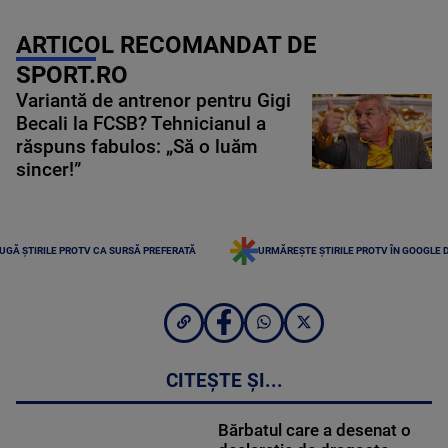
ARTICOL RECOMANDAT DE
SPORT.RO
Variantă de antrenor pentru Gigi
Becali la FCSB? Tehnicianul a
răspuns fabulos: „Să o luăm
sincer!”
UGĂ ȘTIRILE PROTV CA SURSĂ PREFERATĂ
URMĂREȘTE ȘTIRILE PROTV ÎN GOOGLE 
CITEȘTE ȘI...
Bărbatul care a desenat o