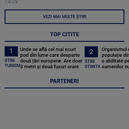
14:09
VEZI MAI MULTE ȘTIRI
TOP CITITE
Unde se află cel mai scurt
Organismul 
1
2
pod din lume care desparte
populație di
STIRI
două țări europene. Are doar
o abilitate p
STIRI
TURISM
3 metri și două fusuri orare
oamenilor nu
STIINTA
PARTENERI