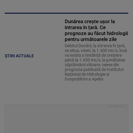
Dunărea crește ușor la
intrarea în țară. Ce
prognoze au făcut hidrologii
pentru următoarele zile
Debitul Dunării, la intrarea în ţară,
se situa, vineri, la 1.400 mc/s, însă
va exista o tendinţă de creştere
ȘTIRI ACTUALE
până la 1.450 mc/s, la jumătatea
săptămânii viitoare, reiese din
prognoza publicată de Institutul
Naţional de Hidrologie şi
Gospodărire a Apelor.