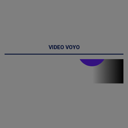
VIDEO VOYO
Stirile PRO TV
Stirile PRO
TV # 06.00 -
07 August