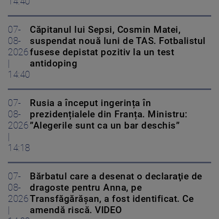
14:40
07-
Căpitanul lui Sepsi, Cosmin Matei,
08-
suspendat nouă luni de TAS. Fotbalistul
2026
fusese depistat pozitiv la un test
|
antidoping
14:40
07-
Rusia a început ingerința în
08-
prezidențialele din Franța. Ministru:
2026
”Alegerile sunt ca un bar deschis”
|
14:18
07-
Bărbatul care a desenat o declaraţie de
08-
dragoste pentru Anna, pe
2026
Transfăgărăşan, a fost identificat. Ce
|
amendă riscă. VIDEO