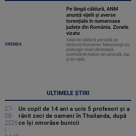
Pe lângă căldură, ANM
anunță vijelii și averse
torențiale în numeroase
județe din România. Zonele
vizate
Valul de căldură persistă pe
VREMEA
teritoriul României. Meterologii au
prelungit vineri dimineață
avertizările meteo de caniculă, dar
și de vijelii.
ULTIMELE ȘTIRI
07-
Un copil de 14 ani a ucis 5 profesori și a
08-
rănit zeci de oameni în Thailanda, după
2026
ce își omorâse bunicii
|