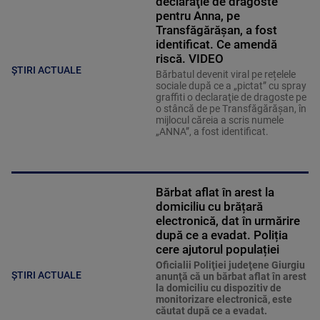
declaraţie de dragoste
pentru Anna, pe
Transfăgărăşan, a fost
identificat. Ce amendă
riscă. VIDEO
ȘTIRI ACTUALE
Bărbatul devenit viral pe rețelele
sociale după ce a „pictat” cu spray
graffiti o declaraţie de dragoste pe
o stâncă de pe Transfăgărăşan, în
mijlocul căreia a scris numele
„ANNA”, a fost identificat.
Bărbat aflat în arest la
domiciliu cu brățară
electronică, dat în urmărire
după ce a evadat. Poliția
cere ajutorul populației
Oficialii Poliţiei judeţene Giurgiu
ȘTIRI ACTUALE
anunţă că un bărbat aflat în arest
la domiciliu cu dispozitiv de
monitorizare electronică, este
căutat după ce a evadat.