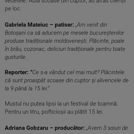
vedetele. Abia scoase din cuptor, au atras clienții
pe loc.
Gabriela Mateiuc – patiser:
„Am venit din
Botoșani ca să aducem pe mesele bucureștenilor
produse tradiționale moldovenești. Plăcinte, poale
în brâu, cozonac, deliciuri tradiționale pentru toate
gusturile.
Reporter:
”
Ce s-a vândut cel mai mult? Plăcintele
că sunt proaspăt scoase din cuptor și alivencele de
la 9 până la 15 lei.”
Mustul nu putea lipsi la un festival de toamnă.
Pentru un litru, pofticioșii au plătit 15 lei.
Adriana Gobzaru – producător:
„Avem 3 soiuri de