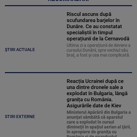
Riscul ascuns după
scufundarea barjelor în
Dunăre. Ce au constatat
specialiștii în timpul
operațiunii de la Cernavodă
Ultima zi a operațiunii de deviere a
ȘTIRI ACTUALE
cursului Dunării, spre vechiul său
braț, a fost și cea mai complicată.
Reacția Ucrainei după ce
una dintre dronele sale a
explodat în Bulgaria, lângă
granița cu România.
Asigurările date de Kiev
Ministerul Apărării din Bulgaria a
STIRI EXTERNE
anunţat sâmbătă că aparatul
care a explodat în cursul
dimineţii în spaţiul aerian al ţării,
în apropiere de graniţa cu
România şi de gazoductul