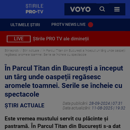
StirilePROTV
CAUTA
VOYO
TOATE 
PROTV NEWS LIVE
ULTIMELE ȘTIRI
LIVE
Știrile PRO TV ale dimineții
Stirileprotv
Știri Actuale
În Parcul Titan din București a început un târg unde oaspeții
regăsesc aromele toamnei. Serile se încheie cu spectacole
În Parcul Titan din București a început
un târg unde oaspeții regăsesc
aromele toamnei. Serile se încheie cu
spectacole
Data publicării:
28-09-2024 | 07:31
ȘTIRI ACTUALE
Data actualizării:
11-08-2025 | 19:32
Este vremea mustului servit cu plăcinte și
pastramă. În Parcul Titan din București s-a dat