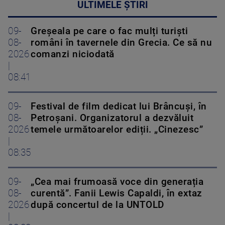
ULTIMELE ȘTIRI
09-
Greșeala pe care o fac mulți turiști
08-
români în tavernele din Grecia. Ce să nu
2026
comanzi niciodată
|
08:41
09-
Festival de film dedicat lui Brâncuși, în
08-
Petroșani. Organizatorul a dezvăluit
2026
temele următoarelor ediții. „Cinezesc”
|
08:35
09-
„Cea mai frumoasă voce din generația
08-
curentă”. Fanii Lewis Capaldi, în extaz
2026
după concertul de la UNTOLD
|