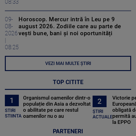
08:33
09-
Horoscop. Mercur intră în Leu pe 9
08-
august 2026. Zodiile care au parte de
2026
vești bune, bani și noi oportunități
|
08:25
VEZI MAI MULTE ȘTIRI
TOP CITITE
Organismul oamenilor dintr-o
Victorie p
1
2
populație din Asia a dezvoltat
Europeană
o abilitate pe care restul
obligată d
STIRI
ȘTIRI
oamenilor nu o au
permită au
STIINTA
ACTUALE
la EPPO
PARTENERI