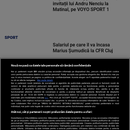
invitații lui Andru Nenciu la
Matinal, pe VOYO SPORT 1
SPORT
Salariul pe care îl va încasa
Marius Șumudică la CFR Cluj
Nouă ne pasă ca datele tale personale să rămână confidențiale
Noi și partenerii noștri
201
stocăm și/sau accesăm informații pe dispozitivul dvs., precum identificatorii cookie
unici pentru prelucrarea datelor cu caracter personal. Puteți accepta sau gestiona alegerile dvs. făcând clic mai jos
sau în orice moment, pe pagina cu politica de confidențialitate. Aceste alegeri vor fi raportate partenerilor noștri și
nu vă vor afecta navigarea.
Mai multe detalii
Noi si partenerii nostri (retelele de socializare si agentiile de publicitate partenere, precum si furnizorii nostri de
SPORT
servicii de date analitice) prelucram date pentru a permite website-ului sa functioneze, pentru a personaliza
continutul si anunturile publicitare afisate in functie de interesele si/sau profilul dvs., pentru a va oferi
functionalitati aferente retelelor de socializare si pentru a analiza traficul pe website. Beneficiati de drepturile
prevazute de art. 15-22 din GDPR in legatura cu prelucrarea datelor cu caracter personal. Aceste drepturi pot fi
exercitate prin modalitatea indicata
aici
. Prin click pe “ACCEPT TOATE”, acceptati folosirea tuturor Tehnologiilor de
tip Cookie, care implica inclusiv acceptul dvs. cu privire la stocarea/accesarea informatiilor de catre Vendor-ii cu
care colaboram. Prin click pe “VREAU SA MODIFIC SETARILE INDIVIDUAL” puteti schimba preferintele in mod
individual, mai putin cele legate de cookie strict necesare pentru functionarea website-ului.
Atât noi, cât și partenerii noștri prelucrăm datele pentru a oferi:
Dezvoltarea și îmbunătățirea serviciilor. Măsurarea performanței reclamelor. Stocarea și/sau accesarea informațiilor
de pe un dispozitiv. Utilizarea profilurilor pentru selectarea conținutului personalizat. Crearea profilurilor de conținut
personalizat. Utilizarea profilurilor pentru selectarea publicității personalizate. Crearea profilurilor pentru publicitate
personalizată. Măsurarea performanței conținutului. Înțelegerea publicului prin statistici sau combinații de date din
surse diferite. Utilizarea de date limitate pentru a selecta publicitatea. Utilizarea datelor limitate pentru a selecta