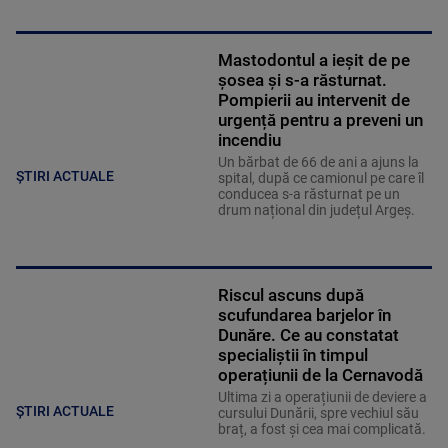
Mastodontul a ieșit de pe
șosea și s-a răsturnat.
Pompierii au intervenit de
urgență pentru a preveni un
incendiu
Un bărbat de 66 de ani a ajuns la
ȘTIRI ACTUALE
spital, după ce camionul pe care îl
conducea s-a răsturnat pe un
drum național din județul Argeș.
Riscul ascuns după
scufundarea barjelor în
Dunăre. Ce au constatat
specialiștii în timpul
operațiunii de la Cernavodă
Ultima zi a operațiunii de deviere a
ȘTIRI ACTUALE
cursului Dunării, spre vechiul său
braț, a fost și cea mai complicată.