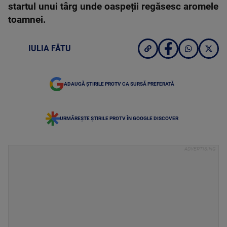
startul unui târg unde oaspeții regăsesc aromele
toamnei.
IULIA FĂTU
ADAUGĂ ȘTIRILE PROTV CA SURSĂ PREFERATĂ
URMĂREȘTE ȘTIRILE PROTV ÎN GOOGLE DISCOVER