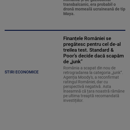
transbalcanic, era probabil o
dronă momeală ucraineană de tip
Maya.
Finanțele României se
pregătesc pentru cel de-al
treilea test. Standard &
Poor’s decide dacă scapăm
de „junk”
România a scapat din nou de
STIRI ECONOMICE
retrogradarea la categoria „junk”.
Agenția Moody's, a reconfirmat
ratingul României, dar cu
perspectivă negativă. Asta
înseamnă că țara noastră rămâne
pe ultima treaptă recomandată
investițiilor.