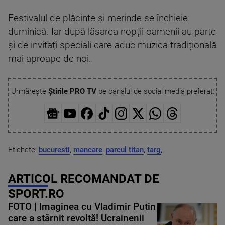
Festivalul de plăcinte și merinde se închieie
duminică. Iar după lăsarea nopții oamenii au parte
și de invitați speciali care aduc muzica tradițională
mai aproape de noi.
Urmărește
Știrile PRO TV
pe canalul de social media preferat:
Etichete:
bucuresti
,
mancare
,
parcul titan
,
targ
,
ARTICOL RECOMANDAT DE
SPORT.RO
FOTO | Imaginea cu Vladimir Putin
care a stârnit revoltă! Ucrainenii