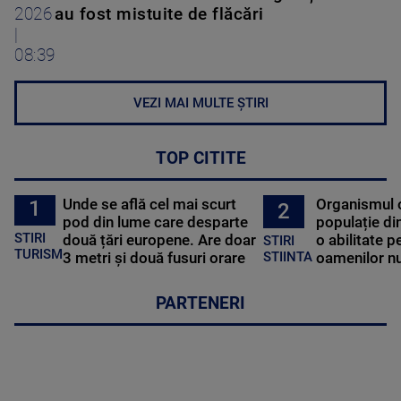
2026
au fost mistuite de flăcări
|
08:39
VEZI MAI MULTE ȘTIRI
TOP CITITE
Unde se află cel mai scurt
Organismul 
1
2
pod din lume care desparte
populație di
STIRI
două țări europene. Are doar
o abilitate p
STIRI
TURISM
3 metri și două fusuri orare
oamenilor nu
STIINTA
PARTENERI