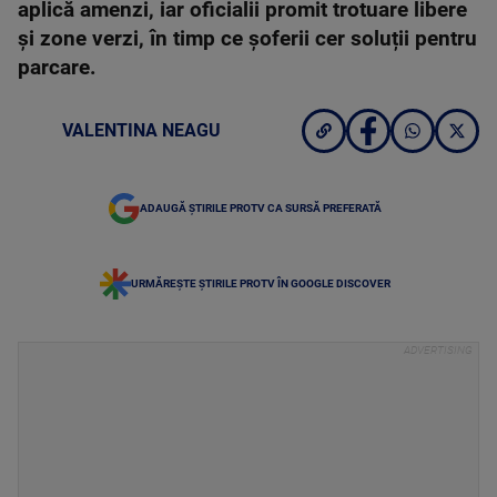
aplică amenzi, iar oficialii promit trotuare libere
și zone verzi, în timp ce șoferii cer soluții pentru
parcare.
VALENTINA NEAGU
ADAUGĂ ȘTIRILE PROTV CA SURSĂ PREFERATĂ
URMĂREȘTE ȘTIRILE PROTV ÎN GOOGLE DISCOVER