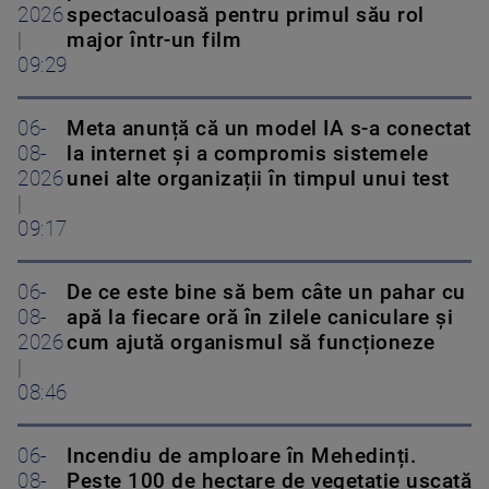
2026
spectaculoasă pentru primul său rol
|
major într-un film
09:29
06-
Meta anunță că un model IA s-a conectat
08-
la internet și a compromis sistemele
2026
unei alte organizații în timpul unui test
|
09:17
06-
De ce este bine să bem câte un pahar cu
08-
apă la fiecare oră în zilele caniculare și
2026
cum ajută organismul să funcționeze
|
08:46
06-
Incendiu de amploare în Mehedinți.
08-
Peste 100 de hectare de vegetație uscată