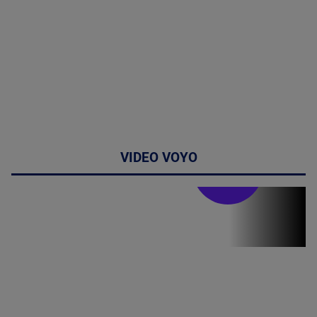
VIDEO VOYO
Stirile PRO TV
Stirile PRO