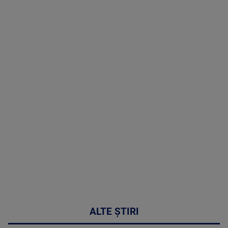
TV # 19.00 -
05 August
2026
MAI
MULTE
DETALII
50:27
ALTE ȘTIRI