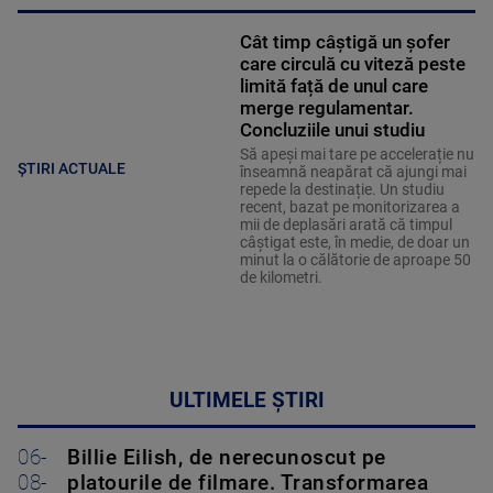
Cât timp câștigă un șofer
care circulă cu viteză peste
limită față de unul care
merge regulamentar.
Concluziile unui studiu
Să apeși mai tare pe accelerație nu
ȘTIRI ACTUALE
înseamnă neapărat că ajungi mai
repede la destinație. Un studiu
recent, bazat pe monitorizarea a
mii de deplasări arată că timpul
câștigat este, în medie, de doar un
minut la o călătorie de aproape 50
de kilometri.
ULTIMELE ȘTIRI
06-
Billie Eilish, de nerecunoscut pe
08-
platourile de filmare. Transformarea