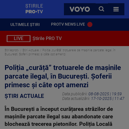
StirilePROTV
CAUTA
VOYO
TOATE 
PROTV NEWS LIVE
ULTIMELE ȘTIRI
LIVE
Știrile PRO TV
Stirileprotv
Știri Actuale
Poliția „curăță” trotuarele de mașinile parcate ilegal, în
București. Șoferii primesc și câte opt amenzi
Poliția „curăță” trotuarele de mașinile
parcate ilegal, în București. Șoferii
primesc și câte opt amenzi
Data publicării:
08-08-2025 | 19:59
ȘTIRI ACTUALE
Data actualizării:
17-10-2025 | 11:47
În București a început curățarea străzilor de
mașinile parcate ilegal sau abandonate care
blochează trecerea pietonilor. Poliția Locală