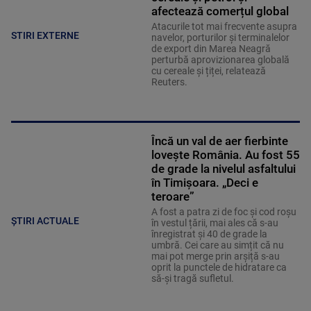
afectează comerțul global
Atacurile tot mai frecvente asupra
STIRI EXTERNE
navelor, porturilor și terminalelor
de export din Marea Neagră
perturbă aprovizionarea globală
cu cereale și țiței, relatează
Reuters.
Încă un val de aer fierbinte
lovește România. Au fost 55
de grade la nivelul asfaltului
în Timișoara. „Deci e
teroare”
A fost a patra zi de foc și cod roșu
ȘTIRI ACTUALE
în vestul țării, mai ales că s-au
înregistrat și 40 de grade la
umbră. Cei care au simțit că nu
mai pot merge prin arșiță s-au
oprit la punctele de hidratare ca
să-și tragă sufletul.