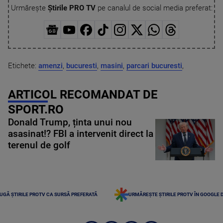
Urmărește
Știrile PRO TV
pe canalul de social media preferat:
Etichete:
amenzi
,
bucuresti
,
masini
,
parcari bucuresti
,
ARTICOL RECOMANDAT DE
SPORT.RO
Donald Trump, ținta unui nou
asasinat!? FBI a intervenit direct la
terenul de golf
UGĂ ȘTIRILE PROTV CA SURSĂ PREFERATĂ
URMĂREȘTE ȘTIRILE PROTV ÎN GOOGLE 