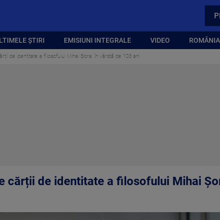
P
LTIMELE ȘTIRI
EMISIUNI INTEGRALE
VIDEO
ROMÂNIA,
ii de identitate a filosofului Mihai Șora, în vârstă de 103 ani
cărții de identitate a filosofului Mihai Șo