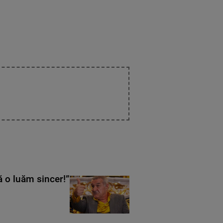
ă o luăm sincer!”