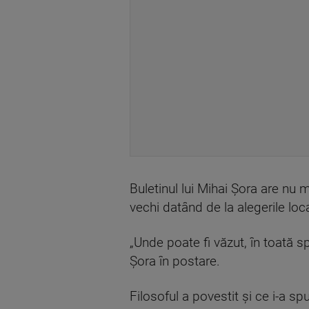
Buletinul lui Mihai Șora are nu m
vechi datând de la alegerile loc
„Unde poate fi văzut, în toată s
Șora în postare.
Filosoful a povestit și ce i-a s