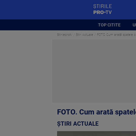
StirilePROTV
TOP CITITE
U
Stirileprotv
Știri Actuale
FOTO. Cum arată spatele cărț
FOTO. Cum arată spatele 
ȘTIRI ACTUALE