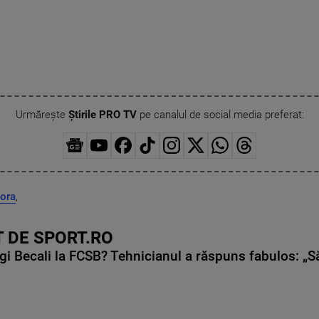
Urmărește
Știrile PRO TV
pe canalul de social media preferat:
sora
,
 DE SPORT.RO
gi Becali la FCSB? Tehnicianul a răspuns fabulos: „S