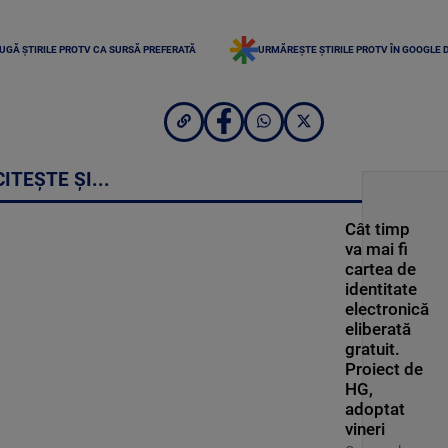
UGĂ ȘTIRILE PROTV CA SURSĂ PREFERATĂ
URMĂREȘTE ȘTIRILE PROTV ÎN GOOGLE 
CITEȘTE ȘI...
Cât timp
va mai fi
cartea de
identitate
electronică
eliberată
gratuit.
Proiect de
HG,
adoptat
vineri