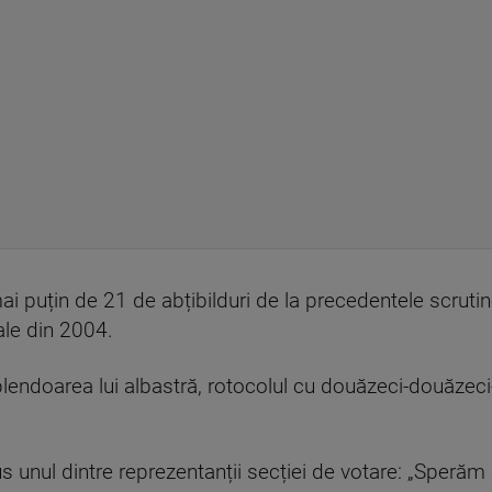
ai puțin de 21 de abțibilduri de la precedentele scrutine
ale din 2004.
plendoarea lui albastră, rotocolul cu douăzeci-douăzeci-
pus unul dintre reprezentanții secției de votare: „Speră