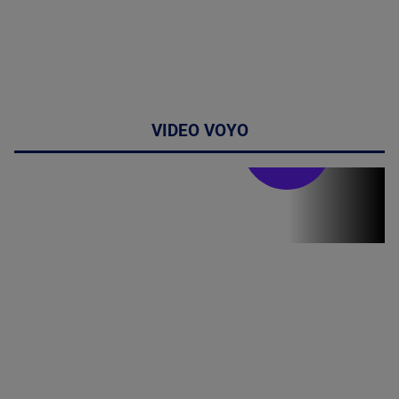
VIDEO VOYO
Stirile PRO TV
Stirile PRO
TV # 19.00 -
8 August