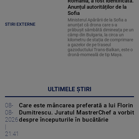
România, a fost identificată.
Anunțul autorităților de la
Sofia
Ministerul Apărării de la Sofia a
STIRI EXTERNE
anunțat că drona care s-a
prăbușit sâmbătă dimineața pe un
câmp din Bulgaria, la circa un
kilometru de stația de comprimare
a gazelor de pe traseul
gazoductului Trans-Balkan, este o
dronă-momeală de tip Maya.
ULTIMELE ȘTIRI
08-
Care este mâncarea preferată a lui Florin
08-
Dumitrescu. Juratul MastrerChef a vorbit
2026
despre începuturile în bucătărie
|
21:41