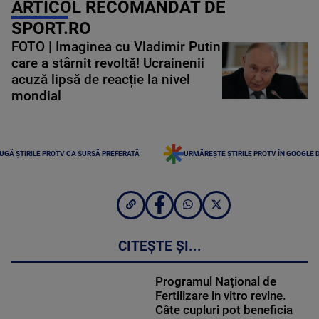
ARTICOL RECOMANDAT DE
SPORT.RO
FOTO | Imaginea cu Vladimir Putin
care a stârnit revoltă! Ucrainenii
acuză lipsă de reacție la nivel
mondial
UGĂ ȘTIRILE PROTV CA SURSĂ PREFERATĂ
URMĂREȘTE ȘTIRILE PROTV ÎN GOOGLE 
CITEȘTE ȘI...
Programul Național de
Fertilizare in vitro revine.
Câte cupluri pot beneficia