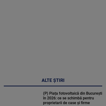
2026
MAI
MULTE
DETALII
30:33
ALTE ȘTIRI
(P) Piața fotovoltaică din București
în 2026: ce se schimbă pentru
proprietarii de case și firme