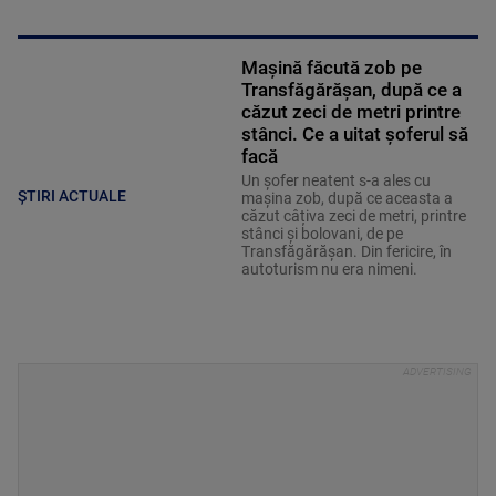
Mașină făcută zob pe
Transfăgărășan, după ce a
căzut zeci de metri printre
stânci. Ce a uitat șoferul să
facă
Un șofer neatent s-a ales cu
ȘTIRI ACTUALE
mașina zob, după ce aceasta a
căzut câțiva zeci de metri, printre
stânci și bolovani, de pe
Transfăgărășan. Din fericire, în
autoturism nu era nimeni.