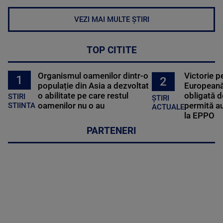
VEZI MAI MULTE ȘTIRI
TOP CITITE
Organismul oamenilor dintr-o
Victorie p
1
2
populație din Asia a dezvoltat
Europeană
o abilitate pe care restul
obligată d
STIRI
ȘTIRI
oamenilor nu o au
permită au
STIINTA
ACTUALE
la EPPO
PARTENERI