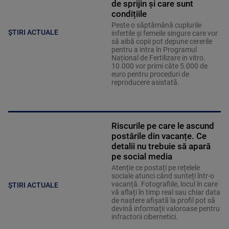
de sprijin și care sunt
condițiile
Peste o săptămână cuplurile
ȘTIRI ACTUALE
infertile și femeile singure care vor
să aibă copii pot depune cererile
pentru a intra în Programul
Național de Fertilizare in vitro.
10.000 vor primi câte 5.000 de
euro pentru proceduri de
reproducere asistată.
Riscurile pe care le ascund
postările din vacanțe. Ce
detalii nu trebuie să apară
pe social media
Atenție ce postați pe rețelele
sociale atunci când sunteți într-o
vacanță. Fotografiile, locul în care
ȘTIRI ACTUALE
vă aflați în timp real sau chiar data
de naștere afișată la profil pot să
devină informații valoroase pentru
infractorii cibernetici.