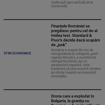
multă apă spre centrala de la
Cernavodă.
Finanțele României se
pregătesc pentru cel de-al
treilea test. Standard &
Poor’s decide dacă scapăm
de „junk”
România a scapat din nou de
STIRI ECONOMICE
retrogradarea la categoria „junk”.
Agenția Moody's, a reconfirmat
ratingul României, dar cu
perspectivă negativă. Asta
înseamnă că țara noastră rămâne
pe ultima treaptă recomandată
investițiilor.
Drona care a explodat în
Bulgaria, la granița cu