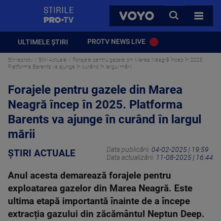
StirilePROTV
CAUTA
VOYO
TOATE 
PROTV NEWS LIVE
ULTIMELE ȘTIRI
Stirileprotv
Știri Actuale
Forajele pentru gazele din Marea Neagră încep în 2025.
Platforma Barents va ajunge în curând în largul mării
Forajele pentru gazele din Marea
Neagră încep în 2025. Platforma
Barents va ajunge în curând în largul
mării
Data publicării:
04-02-2025 | 19:59
ȘTIRI ACTUALE
Data actualizării:
11-08-2025 | 16:44
Anul acesta demarează forajele pentru
exploatarea gazelor din Marea Neagră. Este
ultima etapă importantă înainte de a începe
extracția gazului din zăcământul Neptun Deep.