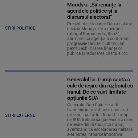
Moody's: „Să renunțe la
agendele politice şi la
discursul electoral”
Președintele Nicușor Dan a salutat
STIRI POLITICE
decizia Moody’s de a menține
ratingul României la „Baa3”,
afirmând că agenția a confirmat
progresele făcute în ultimul an
pentru echilibrarea finanțelor
publice și reducerea cheltuielilor.
Generalul lui Trump caută o
cale de ieșire din războiul cu
Iranul. De ce sunt limitate
opțiunile SUA
Generalul Dan Caine le-ar fi
transmis în privat unor consilieri
de rang înalt ai lui Donald Trump
STIRI EXTERNE
că SUA trebuie să găsească o cale
de ieșire din războiul cu Iranul,
avertizând că escaladarea militară
s-ar putea întoarce împotriva