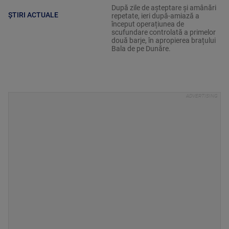
După zile de așteptare și amânări
ȘTIRI ACTUALE
repetate, ieri după-amiază a
început operațiunea de
scufundare controlată a primelor
două barje, în apropierea brațului
Bala de pe Dunăre.