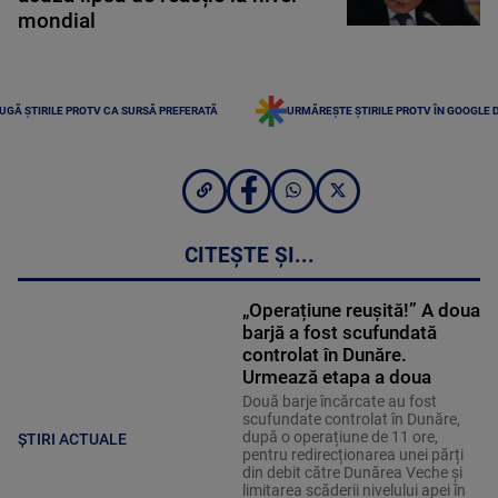
mondial
UGĂ ȘTIRILE PROTV CA SURSĂ PREFERATĂ
URMĂREȘTE ȘTIRILE PROTV ÎN GOOGLE 
CITEȘTE ȘI...
„Operațiune reușită!” A doua
barjă a fost scufundată
controlat în Dunăre.
Urmează etapa a doua
Două barje încărcate au fost
scufundate controlat în Dunăre,
după o operațiune de 11 ore,
ȘTIRI ACTUALE
pentru redirecționarea unei părți
din debit către Dunărea Veche și
limitarea scăderii nivelului apei în