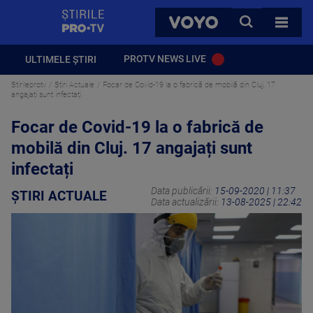
StirilePROTV
CAUTA
VOYO
TOATE 
PROTV NEWS LIVE
ULTIMELE ȘTIRI
Stirileprotv
Știri Actuale
Focar de Covid-19 la o fabrică de mobilă din Cluj. 17
angajați sunt infectați
Focar de Covid-19 la o fabrică de
mobilă din Cluj. 17 angajați sunt
infectați
Data publicării:
15-09-2020 | 11:37
ȘTIRI ACTUALE
Data actualizării:
13-08-2025 | 22:42