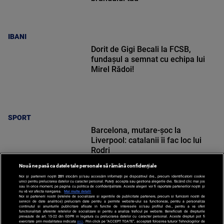
IBANI
Dorit de Gigi Becali la FCSB,
fundașul a semnat cu echipa lui
Mirel Rădoi!
SPORT
Barcelona, mutare-șoc la
Liverpool: catalanii îi fac loc lui
Rodri
Nouă ne pasă ca datele tale personale să rămână confidențiale
Noi și partenerii noștri
201
stocăm și/sau accesăm informații pe dispozitivul dvs., precum identificatorii cookie
unici pentru prelucrarea datelor cu caracter personal. Puteți accepta sau gestiona alegerile dvs. făcând clic mai jos
sau în orice moment, pe pagina cu politica de confidențialitate. Aceste alegeri vor fi raportate partenerilor noștri și
nu vă vor afecta navigarea.
Mai multe detalii
Noi si partenerii nostri (retelele de socializare si agentiile de publicitate partenere, precum si furnizorii nostri de
SPORT
servicii de date analitice) prelucram date pentru a permite website-ului sa functioneze, pentru a personaliza
continutul si anunturile publicitare afisate in functie de interesele si/sau profilul dvs., pentru a va oferi
functionalitati aferente retelelor de socializare si pentru a analiza traficul pe website. Beneficiati de drepturile
prevazute de art. 15-22 din GDPR in legatura cu prelucrarea datelor cu caracter personal. Aceste drepturi pot fi
exercitate prin modalitatea indicata
aici
. Prin click pe “ACCEPT TOATE”, acceptati folosirea tuturor Tehnologiilor de