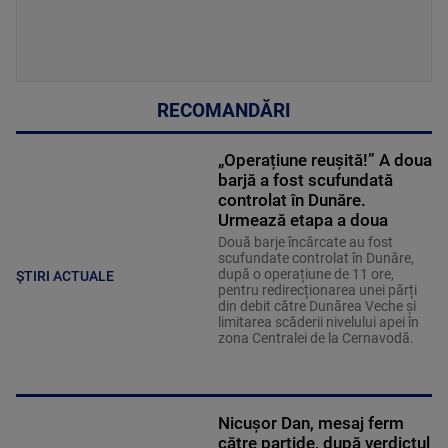
RECOMANDĂRI
„Operațiune reușită!” A doua
barjă a fost scufundată
controlat în Dunăre.
Urmează etapa a doua
Două barje încărcate au fost
scufundate controlat în Dunăre,
după o operațiune de 11 ore,
ȘTIRI ACTUALE
pentru redirecționarea unei părți
din debit către Dunărea Veche și
limitarea scăderii nivelului apei în
zona Centralei de la Cernavodă.
Nicușor Dan, mesaj ferm
către partide, după verdictul