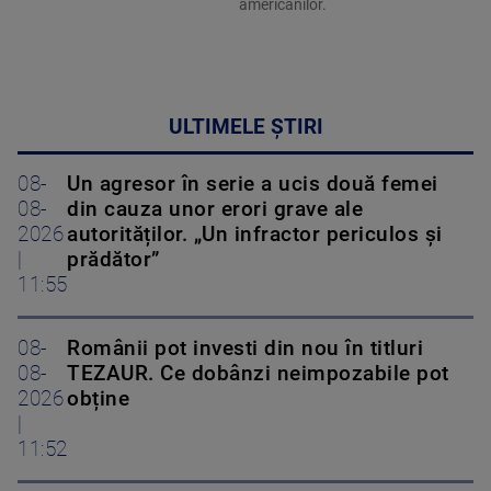
americanilor.
ULTIMELE ȘTIRI
08-
Un agresor în serie a ucis două femei
08-
din cauza unor erori grave ale
2026
autorităților. „Un infractor periculos și
|
prădător”
11:55
08-
Românii pot investi din nou în titluri
08-
TEZAUR. Ce dobânzi neimpozabile pot
2026
obține
|
11:52