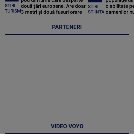
pod din lume care desparte
populație di
STIRI
două țări europene. Are doar
o abilitate p
STIRI
TURISM
3 metri și două fusuri orare
oamenilor nu
STIINTA
PARTENERI
VIDEO VOYO