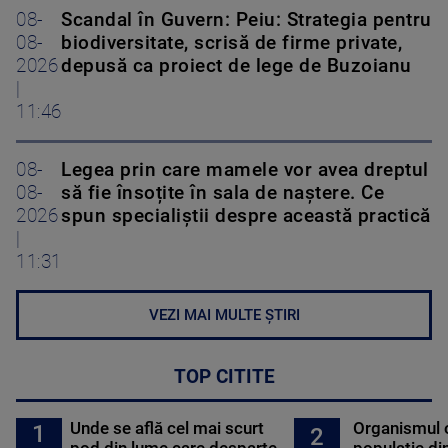
08-
Scandal în Guvern: Peiu: Strategia pentru
08-
biodiversitate, scrisă de firme private,
2026
depusă ca proiect de lege de Buzoianu
|
11:46
08-
Legea prin care mamele vor avea dreptul
08-
să fie însoțite în sala de naștere. Ce
2026
spun specialiștii despre această practică
|
11:31
VEZI MAI MULTE ȘTIRI
TOP CITITE
Unde se află cel mai scurt
Organismul 
1
2