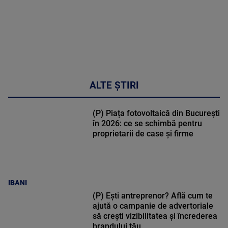
ALTE ȘTIRI
(P) Piața fotovoltaică din București
în 2026: ce se schimbă pentru
proprietarii de case și firme
IBANI
(P) Ești antreprenor? Află cum te
ajută o campanie de advertoriale
să crești vizibilitatea și încrederea
brandului tău