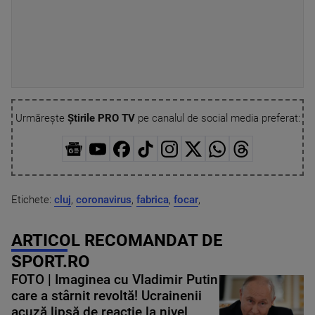
Urmărește
Știrile PRO TV
pe canalul de social media preferat:
Etichete:
cluj
,
coronavirus
,
fabrica
,
focar
,
ARTICOL RECOMANDAT DE
SPORT.RO
FOTO | Imaginea cu Vladimir Putin
care a stârnit revoltă! Ucrainenii
acuză lipsă de reacție la nivel