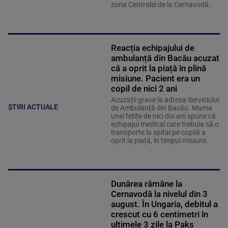
zona Centralei de la Cernavodă.
Reacția echipajului de
ambulanță din Bacău acuzat
că a oprit la piață în plină
misiune. Pacient era un
copil de nici 2 ani
Acuzații grave la adresa Serviciului
ȘTIRI ACTUALE
de Ambulanță din Bacău. Mama
unei fetițe de nici doi ani spune că
echipajul medical care trebuia să o
transporte la spital pe copilă a
oprit la piață, în timpul misiunii.
Dunărea rămâne la
Cernavodă la nivelul din 3
august. În Ungaria, debitul a
crescut cu 6 centimetri în
ultimele 3 zile la Paks