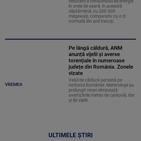
reducere a consumului de energie
în orele de seară, în această
săptămână, cu 200-300
megawaţi, comparativ cu o zi
normală din anii trecuţi.
Pe lângă căldură, ANM
anunță vijelii și averse
torențiale în numeroase
județe din România. Zonele
vizate
Valul de căldură persistă pe
VREMEA
teritoriul României. Meterologii au
prelungit vineri dimineață
avertizările meteo de caniculă, dar
și de vijelii.
ULTIMELE ȘTIRI