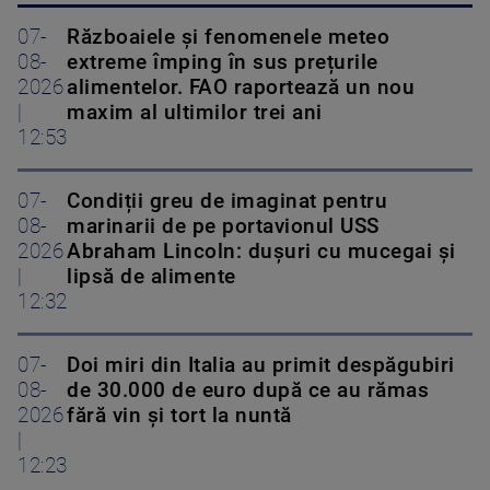
07-
Războaiele și fenomenele meteo
08-
extreme împing în sus prețurile
2026
alimentelor. FAO raportează un nou
|
maxim al ultimilor trei ani
12:53
07-
Condiții greu de imaginat pentru
08-
marinarii de pe portavionul USS
2026
Abraham Lincoln: dușuri cu mucegai și
|
lipsă de alimente
12:32
07-
Doi miri din Italia au primit despăgubiri
08-
de 30.000 de euro după ce au rămas
2026
fără vin și tort la nuntă
|
12:23