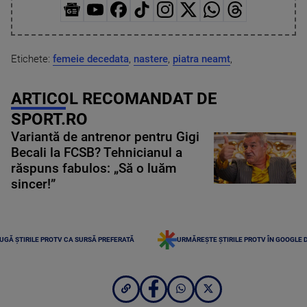
Etichete:
femeie decedata
,
nastere
,
piatra neamt
,
ARTICOL RECOMANDAT DE
SPORT.RO
Variantă de antrenor pentru Gigi
Becali la FCSB? Tehnicianul a
răspuns fabulos: „Să o luăm
sincer!”
UGĂ ȘTIRILE PROTV CA SURSĂ PREFERATĂ
URMĂREȘTE ȘTIRILE PROTV ÎN GOOGLE 