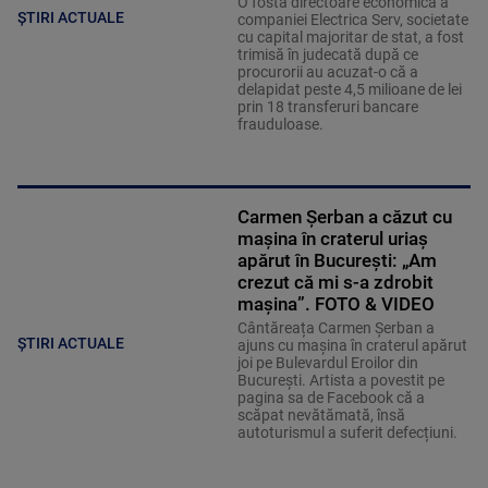
O fostă directoare economică a
ȘTIRI ACTUALE
companiei Electrica Serv, societate
cu capital majoritar de stat, a fost
trimisă în judecată după ce
procurorii au acuzat-o că a
delapidat peste 4,5 milioane de lei
prin 18 transferuri bancare
frauduloase.
Carmen Șerban a căzut cu
mașina în craterul uriaș
apărut în București: „Am
crezut că mi s-a zdrobit
mașina”. FOTO & VIDEO
Cântăreața Carmen Șerban a
ȘTIRI ACTUALE
ajuns cu mașina în craterul apărut
joi pe Bulevardul Eroilor din
București. Artista a povestit pe
pagina sa de Facebook că a
scăpat nevătămată, însă
autoturismul a suferit defecțiuni.