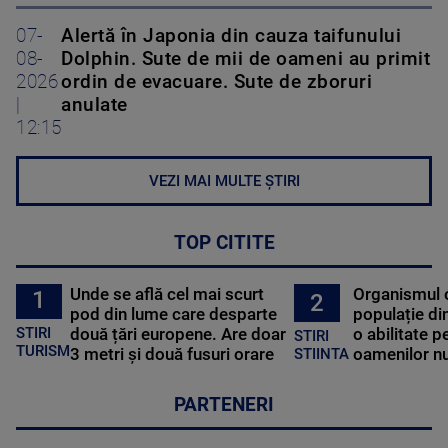
07-
Alertă în Japonia din cauza taifunului
08-
Dolphin. Sute de mii de oameni au primit
2026
ordin de evacuare. Sute de zboruri
|
anulate
12:15
VEZI MAI MULTE ȘTIRI
TOP CITITE
Unde se află cel mai scurt
Organismul 
1
2
pod din lume care desparte
populație di
STIRI
două țări europene. Are doar
o abilitate p
STIRI
TURISM
3 metri și două fusuri orare
oamenilor nu
STIINTA
PARTENERI