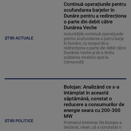
Continuă operațiunile pentru
scufundarea barjelor în
Dunăre pentru a redirecționa
o parte din debit către
Dunărea Veche
Autoritățile continuă operațiunile
ȘTIRI ACTUALE
pentru scufundarea a patru barje
în Dunăre, cu scopul de a
redirecționa o parte din debit către
Dunărea Veche și de a limita
scăderea nivelului apei la
Cernavodă.
Bolojan: Analizând ce s-a
întâmplat în această
săptămână, constat o
reducere a consumurilor de
energie seara cu 200-300
MW
STIRI POLITICE
Premierul interimar Ilie Bolojan a
declarat, vineri, că a constatat o