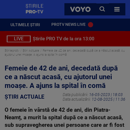
StirilePROTV
CAUTA
VOYO
TOATE 
PROTV NEWS LIVE
ULTIMELE ȘTIRI
LIVE
Știrile PRO TV de la ora 13:00
Stirileprotv
Știri Actuale
Femeie de 42 de ani, decedată după ce a născut acasă, cu
ajutorul unei moașe. A ajuns la spital în comă
Femeie de 42 de ani, decedată după
ce a născut acasă, cu ajutorul unei
moașe. A ajuns la spital în comă
Data publicării:
16-05-2023 | 18:03
ȘTIRI ACTUALE
Data actualizării:
12-08-2025 | 11:36
O femeie în vârstă de 42 de ani, din Piatra-
Neamț, a murit la spital după ce a născut acasă,
sub supravegherea unei persoane care ar fi fost