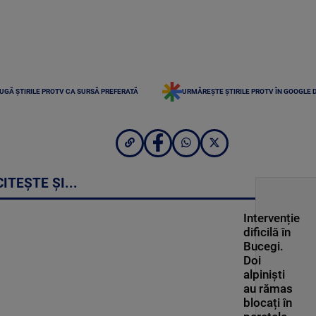
UGĂ ȘTIRILE PROTV CA SURSĂ PREFERATĂ
URMĂREȘTE ȘTIRILE PROTV ÎN GOOGLE 
CITEȘTE ȘI...
Intervenție
dificilă în
Bucegi.
Doi
alpiniști
au rămas
blocați în