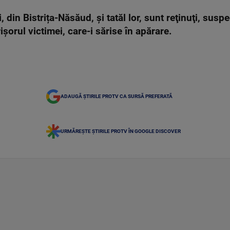
 din Bistrița-Năsăud, şi tatăl lor, sunt reţinuţi, suspe
rișorul victimei, care-i sărise în apărare.
ADAUGĂ ȘTIRILE PROTV CA SURSĂ PREFERATĂ
URMĂREȘTE ȘTIRILE PROTV ÎN GOOGLE DISCOVER