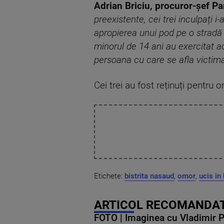
Adrian Briciu, procuror-șef Pa
preexistente, cei trei inculpați 
apropierea unui pod pe o stradă d
minorul de 14 ani au exercitat ac
persoana cu care se afla victima
Cei trei au fost reținuți pentru o
Etichete:
bistrita nasaud
,
omor
,
ucis in
ARTICOL RECOMANDAT
FOTO | Imaginea cu Vladimir Put