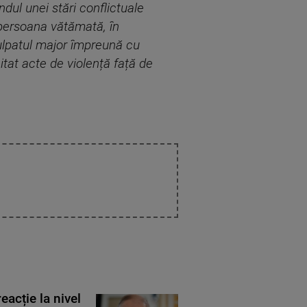
ndul unei stări conflictuale
i persoana vătămată, în
ulpatul major împre
ună cu
itat acte de violență față de
eacție la nivel