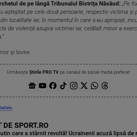
rchetul de pe lângă Tribunalul Bistrița Năsăud:
„Pe fo
i-au așteptat pe cele două persoane, respectiv victima ș
in localitate iar, în momentul în care s-au apropiat, inc
te de violență asupra victimei iar, celălalt minor a exerc
.
”
mor și lovire.
Urmărește
Știrile PRO TV
pe canalul de social media preferat:
 bataie
,
 DE SPORT.RO
in care a stârnit revoltă! Ucrainenii acuză lipsă de r