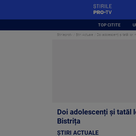
StirilePROTV
TOP CITITE
U
Stirileprotv
Știri Actuale
Doi adolescenți și tatăl lor, 
Doi adolescenți și tatăl l
Bistrița
ȘTIRI ACTUALE