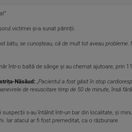
at
”
orul victimei și-a sunat părinții.
ost bătu, se cunoșteau, că de mult tot aveau probleme. 
ânăr într-o baltă de sânge și au chemat ajutoare, prin 1
strița-Năsăud:
„Pacientul a fost găsit în stop cardiores
anevrele de resuscitare timp de 50 de minute, însă fără
i suspecții s-au întâlnit într-un bar din localitate, și mi
. Iar atacul ar fi fost premeditat, ca o răzbunare.