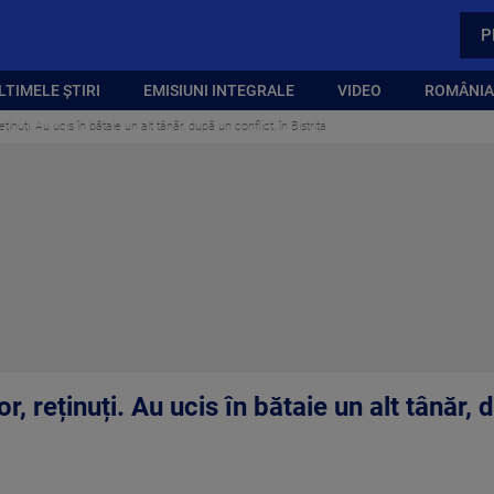
P
LTIMELE ȘTIRI
EMISIUNI INTEGRALE
VIDEO
ROMÂNIA,
reținuți. Au ucis în bătaie un alt tânăr, după un conflict, în Bistrița
or, reținuți. Au ucis în bătaie un alt tânăr, 