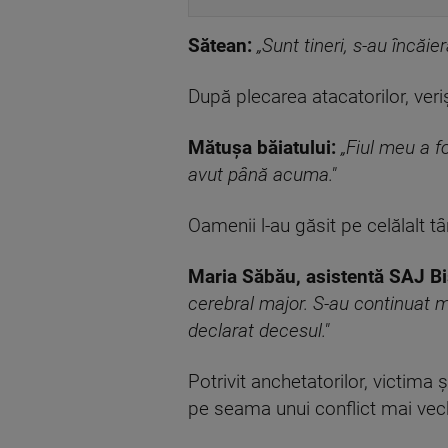
Sătean:
„Sunt tineri, s-au încăier
După plecarea atacatorilor, veriș
Mătușa băiatului
:
„Fiul meu a f
avut până acuma."
Oamenii l-au găsit pe celălalt t
Maria Săbău, asistentă SAJ Bi
cerebral major. S-au continuat m
declarat decesul."
Potrivit anchetatorilor, victima ș
pe seama unui conflict mai vechi