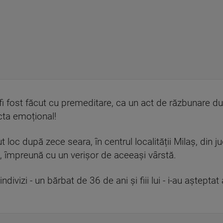
fi fost făcut cu premeditare, ca un act de răzbunare du
cta emoțional!
 loc după zece seara, în centrul localității Milaș, din j
, împreună cu un verișor de aceeași vârstă.
indivizi - un bărbat de 36 de ani și fiii lui - i-au aște