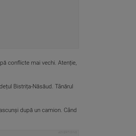
pă conflicte mai vechi. Atenție,
udețul Bistrița-Năsăud. Tânărul
ptat ascunși după un camion. Când