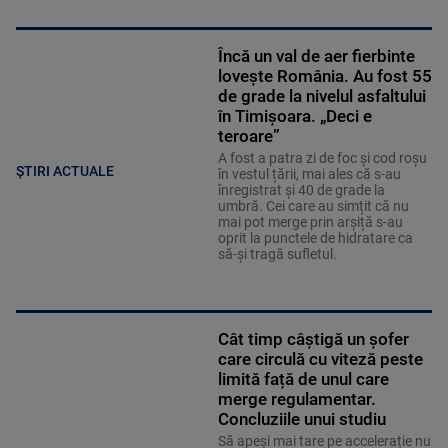
Încă un val de aer fierbinte
lovește România. Au fost 55
de grade la nivelul asfaltului
în Timișoara. „Deci e
teroare”
A fost a patra zi de foc și cod roșu
ȘTIRI ACTUALE
în vestul țării, mai ales că s-au
înregistrat și 40 de grade la
umbră. Cei care au simțit că nu
mai pot merge prin arșiță s-au
oprit la punctele de hidratare ca
să-și tragă sufletul.
Cât timp câștigă un șofer
care circulă cu viteză peste
limită față de unul care
merge regulamentar.
Concluziile unui studiu
Să apeși mai tare pe accelerație nu