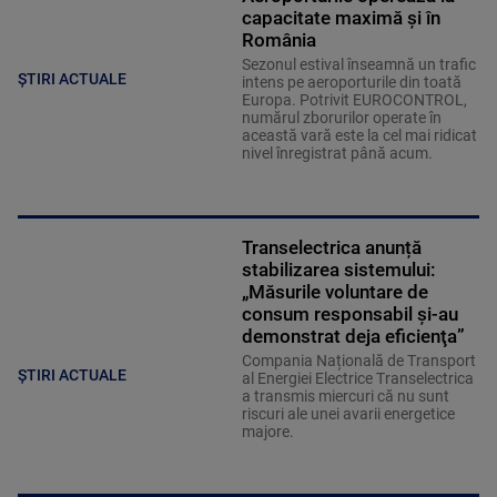
capacitate maximă și în
România
Sezonul estival înseamnă un trafic
ȘTIRI ACTUALE
intens pe aeroporturile din toată
Europa. Potrivit EUROCONTROL,
numărul zborurilor operate în
această vară este la cel mai ridicat
nivel înregistrat până acum.
Transelectrica anunță
stabilizarea sistemului:
„Măsurile voluntare de
consum responsabil şi-au
demonstrat deja eficienţa”
Compania Națională de Transport
ȘTIRI ACTUALE
al Energiei Electrice Transelectrica
a transmis miercuri că nu sunt
riscuri ale unei avarii energetice
majore.