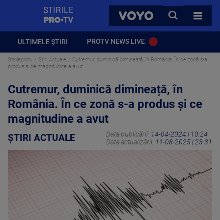
StirilePROTV
CAUTA
VOYO
TOATE 
PROTV NEWS LIVE
ULTIMELE ȘTIRI
Stirileprotv
Știri Actuale
Cutremur, duminică dimineață, în România. În ce zonă s-a
produs și ce magnitudine a avut
Cutremur, duminică dimineață, în
România. În ce zonă s-a produs și ce
magnitudine a avut
Data publicării:
14-04-2024 | 10:24
ȘTIRI ACTUALE
Data actualizării:
11-08-2025 | 23:31