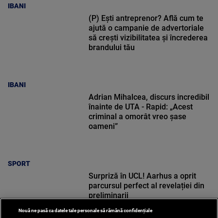
IBANI
(P) Ești antreprenor? Află cum te
ajută o campanie de advertoriale
să crești vizibilitatea și încrederea
brandului tău
IBANI
Adrian Mihalcea, discurs incredibil
înainte de UTA - Rapid: „Acest
criminal a omorât vreo șase
oameni”
SPORT
Surpriză în UCL! Aarhus a oprit
parcursul perfect al revelației din
preliminarii
Nouă ne pasă ca datele tale personale să rămână confidențiale