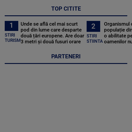
TOP CITITE
Unde se află cel mai scurt
Organismul 
1
2
pod din lume care desparte
populație di
STIRI
două țări europene. Are doar
o abilitate p
STIRI
TURISM
3 metri și două fusuri orare
oamenilor nu
STIINTA
PARTENERI