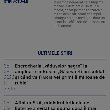
ȘTIRI ACTUALE
înseamnă neapărat că ajungi mai
repede la destinație. Un studiu
recent, bazat pe monitorizarea a
mii de deplasări arată că timpul
câștigat este, în medie, de doar un
minut la o călătorie de aproape 50
de kilometri.
ULTIMELE ȘTIRI
05-
Escrocheria „văduvelor negre” ia
08-
amploare în Rusia. „Găsește-ți un soldat
2026
și când va fi ucis vei primi 8 milioane de
|
ruble”
23:15
05-
Aflat în SUA, ministrul britanic de
08-
Externe a evitat să spună dacă îl mai