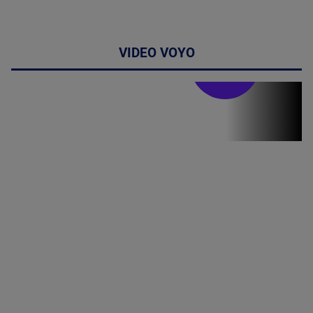
VIDEO VOYO
Stirile PRO TV
Stirile PRO
TV # 19.00 -
05 August
2026
MAI