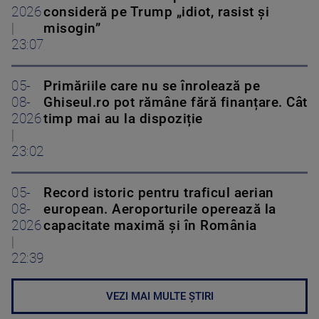
2026
consideră pe Trump „idiot, rasist și
|
misogin”
23:07
05-
Primăriile care nu se înrolează pe
08-
Ghiseul.ro pot rămâne fără finanțare. Cât
2026
timp mai au la dispoziție
|
23:02
05-
Record istoric pentru traficul aerian
08-
european. Aeroporturile operează la
2026
capacitate maximă și în România
|
22:39
VEZI MAI MULTE ȘTIRI