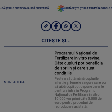
UGĂ ȘTIRILE PROTV CA SURSĂ PREFERATĂ
URMĂREȘTE ȘTIRILE PROTV ÎN GOOGLE 
CITEȘTE ȘI...
Programul Național de
Fertilizare in vitro revine.
Câte cupluri pot beneficia
de sprijin și care sunt
condițiile
Peste o săptămână cuplurile
ȘTIRI ACTUALE
infertile și femeile singure care vor
să aibă copii pot depune cererile
pentru a intra în Programul
Național de Fertilizare in vitro.
10.000 vor primi câte 5.000 de
euro pentru proceduri de
reproducere asistată.