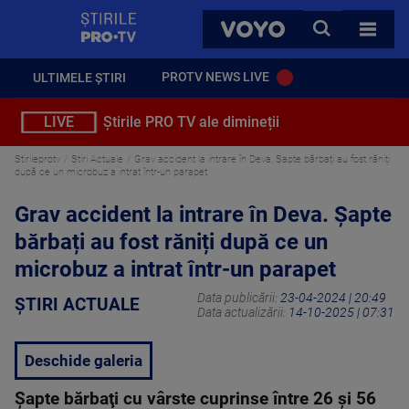
StirilePROTV
CAUTA
VOYO
TOATE 
PROTV NEWS LIVE
ULTIMELE ȘTIRI
LIVE
Știrile PRO TV ale dimineții
Stirileprotv
Știri Actuale
Grav accident la intrare în Deva. Șapte bărbați au fost răniți
după ce un microbuz a intrat într-un parapet
Grav accident la intrare în Deva. Șapte
bărbați au fost răniți după ce un
microbuz a intrat într-un parapet
Data publicării:
23-04-2024 | 20:49
ȘTIRI ACTUALE
Data actualizării:
14-10-2025 | 07:31
Deschide galeria
Şapte bărbaţi cu vârste cuprinse între 26 şi 56