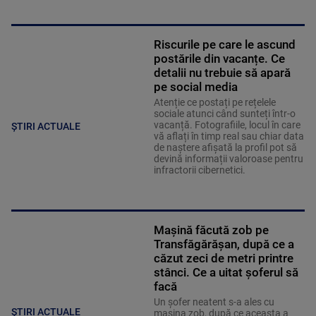
Riscurile pe care le ascund
postările din vacanțe. Ce
detalii nu trebuie să apară
pe social media
Atenție ce postați pe rețelele
sociale atunci când sunteți într-o
vacanță. Fotografiile, locul în care
ȘTIRI ACTUALE
vă aflați în timp real sau chiar data
de naștere afișată la profil pot să
devină informații valoroase pentru
infractorii cibernetici.
Mașină făcută zob pe
Transfăgărășan, după ce a
căzut zeci de metri printre
stânci. Ce a uitat șoferul să
facă
Un șofer neatent s-a ales cu
ȘTIRI ACTUALE
mașina zob, după ce aceasta a