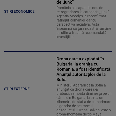
de „junk”
România a scapat din nou de
STIRI ECONOMICE
retrogradarea la categoria „junk”.
Agenția Moody's, a reconfirmat
ratingul României, dar cu
perspectivă negativă. Asta
înseamnă că țara noastră rămâne
pe ultima treaptă recomandată
investițiilor.
Drona care a explodat în
Bulgaria, la granița cu
România, a fost identificată.
Anunțul autorităților de la
Sofia
Ministerul Apărării de la Sofia a
STIRI EXTERNE
anunțat că drona care s-a
prăbușit sâmbătă dimineața pe un
câmp din Bulgaria, la circa un
kilometru de stația de comprimare
a gazelor de pe traseul
gazoductului Trans-Balkan, este o
dronă-momeală de tip Maya.