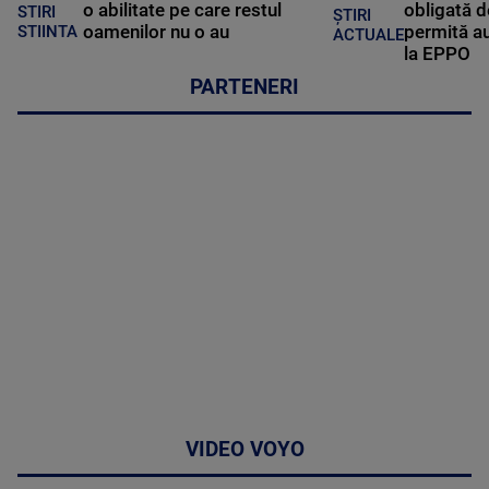
o abilitate pe care restul
obligată d
STIRI
ȘTIRI
oamenilor nu o au
permită au
STIINTA
ACTUALE
la EPPO
PARTENERI
VIDEO VOYO