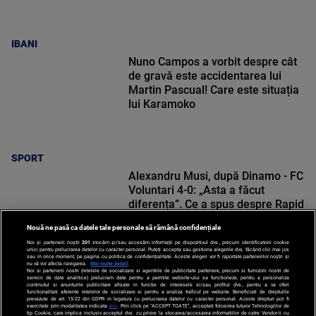
IBANI
Nuno Campos a vorbit despre cât
de gravă este accidentarea lui
Martin Pascual! Care este situația
lui Karamoko
SPORT
Alexandru Musi, după Dinamo - FC
Voluntari 4-0: „Asta a făcut
diferența”. Ce a spus despre Rapid
Nouă ne pasă ca datele tale personale să rămână confidențiale
Noi și partenerii noștri
201
stocăm și/sau accesăm informații pe dispozitivul dvs., precum identificatorii cookie
unici pentru prelucrarea datelor cu caracter personal. Puteți accepta sau gestiona alegerile dvs. făcând clic mai jos
sau în orice moment, pe pagina cu politica de confidențialitate. Aceste alegeri vor fi raportate partenerilor noștri și
nu vă vor afecta navigarea.
Mai multe detalii
SPORT
Noi si partenerii nostri (retelele de socializare si agentiile de publicitate partenere, precum si furnizorii nostri de
servicii de date analitice) prelucram date pentru a permite website-ului sa functioneze, pentru a personaliza
continutul si anunturile publicitare afisate in functie de interesele si/sau profilul dvs., pentru a va oferi
functionalitati aferente retelelor de socializare si pentru a analiza traficul pe website. Beneficiati de drepturile
prevazute de art. 15-22 din GDPR in legatura cu prelucrarea datelor cu caracter personal. Aceste drepturi pot fi
exercitate prin modalitatea indicata
aici
. Prin click pe “ACCEPT TOATE”, acceptati folosirea tuturor Tehnologiilor de
tip Cookie, care implica inclusiv acceptul dvs. cu privire la stocarea/accesarea informatiilor de catre Vendor-ii cu