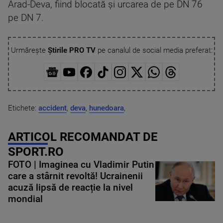
Arad-Deva, fiind blocată şi urcarea de pe DN 76
pe DN 7.
Urmărește
Știrile PRO TV
pe canalul de social media preferat:
Etichete:
accident
,
deva
,
hunedoara
,
ARTICOL RECOMANDAT DE
SPORT.RO
FOTO | Imaginea cu Vladimir Putin
care a stârnit revoltă! Ucrainenii
acuză lipsă de reacție la nivel
mondial