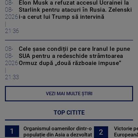
08-
Elon Musk a refuzat accesul Ucrainei la
08-
Starlink pentru atacuri în Rusia. Zelenski
2026
i-a cerut lui Trump să intervină
|
21:36
08-
Cele șase condiții pe care Iranul le pune
08-
SUA pentru a redeschide strâmtoarea
2026
Ormuz după „două războaie impuse”
|
21:33
VEZI MAI MULTE ȘTIRI
TOP CITITE
Organismul oamenilor dintr-o
Victorie p
1
2
populație din Asia a dezvoltat
Europeană