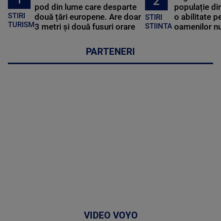
2
pod din lume care desparte
populație di
STIRI
două țări europene. Are doar
o abilitate p
STIRI
TURISM
3 metri și două fusuri orare
oamenilor nu
STIINTA
PARTENERI
VIDEO VOYO