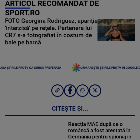
ARTICOL RECOMANDAT DE
SPORT.RO
FOTO Georgina Rodriguez, apariție
'interzisă' pe rețele. Partenera lui
CR7 s-a fotografiat în costum de
baie pe barcă
UGĂ ȘTIRILE PROTV CA SURSĂ PREFERATĂ
URMĂREȘTE ȘTIRILE PROTV ÎN GOOGLE 
CITEȘTE ȘI...
Reacția MAE după ce o
româncă a fost arestată în
Germania pentru spionaj în