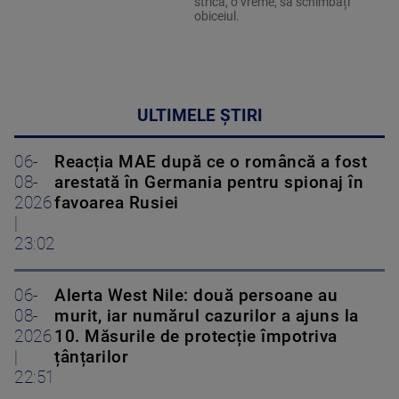
strica, o vreme, să schimbați
obiceiul.
ULTIMELE ȘTIRI
06-
Reacția MAE după ce o româncă a fost
08-
arestată în Germania pentru spionaj în
2026
favoarea Rusiei
|
23:02
06-
Alerta West Nile: două persoane au
08-
murit, iar numărul cazurilor a ajuns la
2026
10. Măsurile de protecție împotriva
|
țânțarilor
22:51