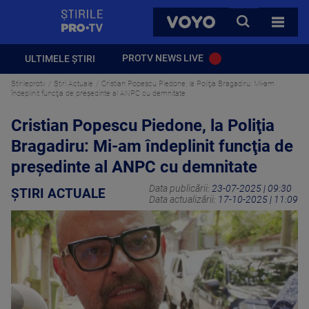
StirilePROTV
CAUTA
VOYO
TOATE 
PROTV NEWS LIVE
ULTIMELE ȘTIRI
Stirileprotv
Știri Actuale
Cristian Popescu Piedone, la Poliţia Bragadiru: Mi-am
îndeplinit funcţia de preşedinte al ANPC cu demnitate
Cristian Popescu Piedone, la Poliţia
Bragadiru: Mi-am îndeplinit funcţia de
preşedinte al ANPC cu demnitate
Data publicării:
23-07-2025 | 09:30
ȘTIRI ACTUALE
Data actualizării:
17-10-2025 | 11:09