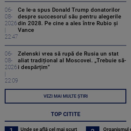
06-
Ce le-a spus Donald Trump donatorilor
08-
despre succesorul său pentru alegerile
2026
din 2028. Pe cine a ales între Rubio și
|
Vance
22:47
06-
Zelenski vrea să rupă de Rusia un stat
08-
aliat tradițional al Moscovei. „Trebuie să-
2026
i despărțim”
|
22:09
VEZI MAI MULTE ȘTIRI
TOP CITITE
Unde se află cel mai scurt
Organismul 
1