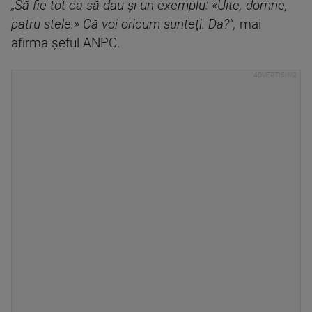
„Să fie tot ca să dau şi un exemplu: «Uite, domne,
patru stele.» Că voi oricum sunteţi. Da?”,
mai
afirma şeful ANPC.