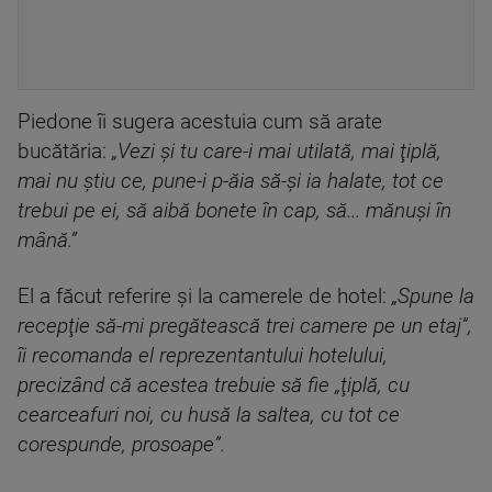
Piedone îi sugera acestuia cum să arate
bucătăria:
„Vezi şi tu care-i mai utilată, mai ţiplă,
mai nu ştiu ce, pune-i p-ăia să-şi ia halate, tot ce
trebui pe ei, să aibă bonete în cap, să... mănuşi în
mână.”
El a făcut referire și la camerele de hotel:
„Spune la
recepţie să-mi pregătească trei camere pe un etaj”,
îi recomanda el reprezentantului hotelului,
precizând că acestea trebuie să fie „ţiplă, cu
cearceafuri noi, cu husă la saltea, cu tot ce
corespunde, prosoape”.