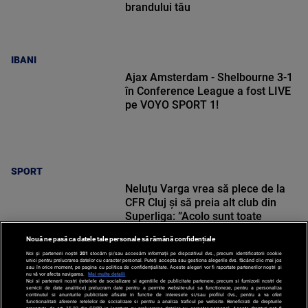
brandului tău
IBANI
Ajax Amsterdam - Shelbourne 3-1
în Conference League a fost LIVE
pe VOYO SPORT 1!
SPORT
Neluțu Varga vrea să plece de la
CFR Cluj și să preia alt club din
Superliga: ”Acolo sunt toate
condițiile”
Nouă ne pasă ca datele tale personale să rămână confidențiale
Noi și partenerii noștri
201
stocăm și/sau accesăm informații pe dispozitivul dvs., precum identificatorii cookie
unici pentru prelucrarea datelor cu caracter personal. Puteți accepta sau gestiona alegerile dvs. făcând clic mai jos
sau în orice moment, pe pagina cu politica de confidențialitate. Aceste alegeri vor fi raportate partenerilor noștri și
nu vă vor afecta navigarea.
Mai multe detalii
SPORT
Noi si partenerii nostri (retelele de socializare si agentiile de publicitate partenere, precum si furnizorii nostri de
servicii de date analitice) prelucram date pentru a permite website-ului sa functioneze, pentru a personaliza
continutul si anunturile publicitare afisate in functie de interesele si/sau profilul dvs., pentru a va oferi
functionalitati aferente retelelor de socializare si pentru a analiza traficul pe website. Beneficiati de drepturile