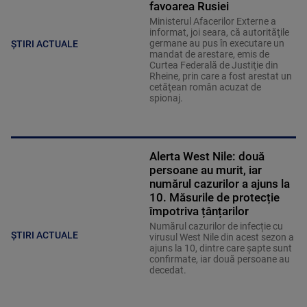
favoarea Rusiei
Ministerul Afacerilor Externe a
informat, joi seara, că autorităţile
germane au pus în executare un
ȘTIRI ACTUALE
mandat de arestare, emis de
Curtea Federală de Justiţie din
Rheine, prin care a fost arestat un
cetăţean român acuzat de
spionaj.
Alerta West Nile: două
persoane au murit, iar
numărul cazurilor a ajuns la
10. Măsurile de protecție
împotriva țânțarilor
Numărul cazurilor de infecție cu
ȘTIRI ACTUALE
virusul West Nile din acest sezon a
ajuns la 10, dintre care șapte sunt
confirmate, iar două persoane au
decedat.