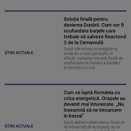
Soluția finală pentru
devierea Dunării. Cum vor fi
scufundate barjele care
trebuie să salveze Reactorul
2 de la Cernavodă
După zile întregi de pregătiri și
ȘTIRI ACTUALE
amânări a fost aprobată, în
sfârșit, varianta tehnică finală de
scufundare în Dunăre a barjelor
încărcate cu rocă.
Cum se luptă România cu
criza energetică. Orașele au
devenit mai întunecate. „Nu
înseamnă să ne întoarcem
în beznă”
Dacă spălați rufele seara, după ce
ȘTIRI ACTUALE
vă întoarceți de la muncă, nu ar