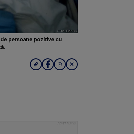
STIRILEPROTV
i de persoane pozitive cu
că.