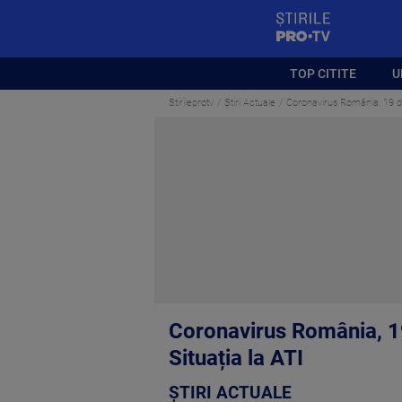
StirilePROTV
TOP CITITE
U
Stirileprotv
Știri Actuale
Coronavirus România, 19 de
Coronavirus România, 1
Situația la ATI
ȘTIRI ACTUALE