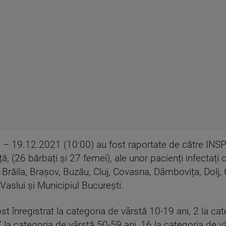
) – 19.12.2021 (10:00) au fost raportate de către INS
ță, (26 bărbați și 27 femei), ale unor pacienți infectați 
 Brăila, Brașov, Buzău, Cluj, Covasna, Dâmbovița, Dolj, G
Vaslui și Municipiul București.
st înregistrat la categoria de vârstă 10-19 ani, 2 la cat
 la categoria de vârstă 50-59 ani, 16 la categoria de v