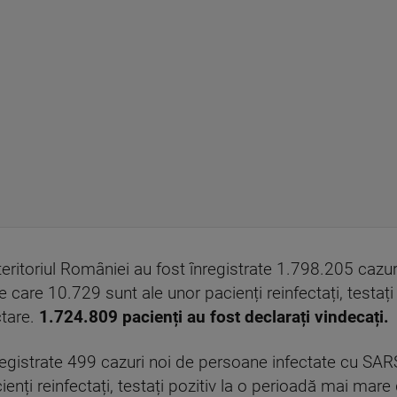
eritoriul României au fost înregistrate 1.798.205 cazur
 care 10.729 sunt ale unor pacienți reinfectați, testaț
ctare.
1.724.809 pacienți au fost declarați vindecați.
nregistrate 499 cazuri noi de persoane infectate cu SA
ienți reinfectați, testați pozitiv la o perioadă mai mar