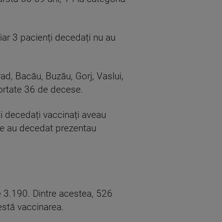
iar 3 pacienți decedați nu au
rad, Bacău, Buzău, Gorj, Vaslui,
aportate 36 de decese.
ți decedați vaccinați aveau
are au decedat prezentau
e 3.190. Dintre acestea, 526
testă vaccinarea.