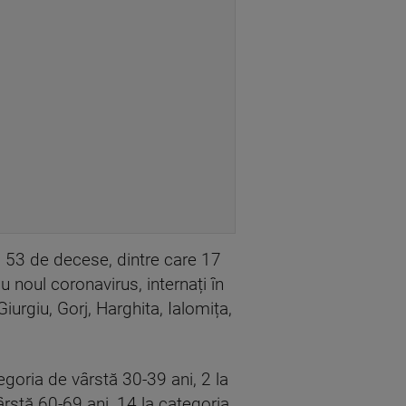
P 53 de decese, dintre care 17
cu noul coronavirus, internați în
iurgiu, Gorj, Harghita, Ialomița,
egoria de vârstă 30-39 ani, 2 la
ârstă 60-69 ani, 14 la categoria