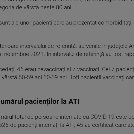
egoria de vârstă peste 80 ani.
sunt ale unor pacienți care au prezentat comorbidități, 
rioare intervalului de referință, survenite în județele A
 și noiembrie 2021. În intervalul de referință au fost r
cedați, 46 erau nevaccinați și 7 vaccinați. Cei 7 pacien
e vârstă 50-59 ani 60-69 ani. Toți pacienții vaccinați c
mărul pacienților la ATI
, numărul total de persoane internate cu COVID-19 este d
 526 de pacienți internați la ATI, 45 au certificat care a