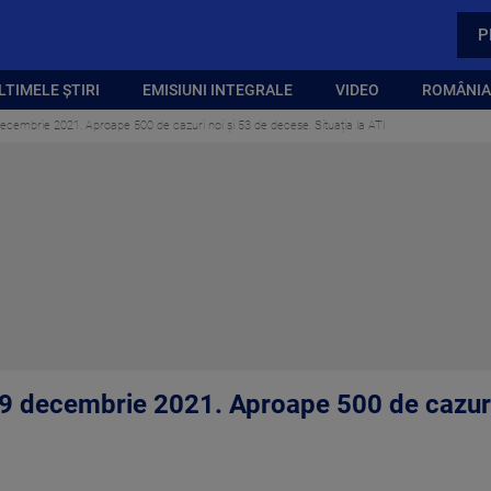
P
LTIMELE ȘTIRI
EMISIUNI INTEGRALE
VIDEO
ROMÂNIA,
cembrie 2021. Aproape 500 de cazuri noi și 53 de decese. Situația la ATI
9 decembrie 2021. Aproape 500 de cazuri 