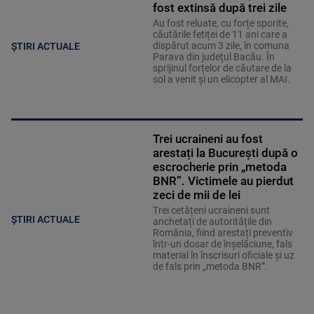
fost extinsă după trei zile
Au fost reluate, cu forțe sporite,
căutările fetiței de 11 ani care a
dispărut acum 3 zile, în comuna
ȘTIRI ACTUALE
Parava din județul Bacău. În
sprijinul forțelor de căutare de la
sol a venit și un elicopter al MAI.
Trei ucraineni au fost
arestați la București după o
escrocherie prin „metoda
BNR”. Victimele au pierdut
zeci de mii de lei
Trei cetățeni ucraineni sunt
ȘTIRI ACTUALE
anchetați de autoritățile din
România, fiind arestați preventiv
într-un dosar de înșelăciune, fals
material în înscrisuri oficiale și uz
de fals prin „metoda BNR”.