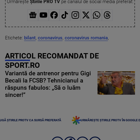
Urmărește
Știrile PRO TV
pe canalul de social media preferat:
Etichete:
bilant
,
coronavirus
,
coronavirus romania
,
ARTICOL RECOMANDAT DE
SPORT.RO
Variantă de antrenor pentru Gigi
Becali la FCSB? Tehnicianul a
răspuns fabulos: „Să o luăm
sincer!”
UGĂ ȘTIRILE PROTV CA SURSĂ PREFERATĂ
URMĂREȘTE ȘTIRILE PROTV ÎN GOOGLE 