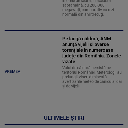
în orele de seară, în această
săptămână, cu 200-300
megawaţi, comparativ cu o zi
normală din anii trecuţi.
Pe lângă căldură, ANM
anunță vijelii și averse
torențiale în numeroase
județe din România. Zonele
vizate
Valul de căldură persistă pe
VREMEA
teritoriul României. Meterologii au
prelungit vineri dimineață
avertizările meteo de caniculă, dar
și de vijelii.
ULTIMELE ȘTIRI