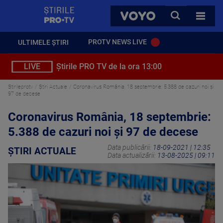
StirilePROTV
CAUTA
VOYO
TOATE 
PROTV NEWS LIVE
ULTIMELE ȘTIRI
LIVE
Știrile PRO TV de la ora 13:00
Stirileprotv
Știri Actuale
Coronavirus România, 18 septembrie: 5.388 de cazuri noi și
97 de decese
Coronavirus România, 18 septembrie:
5.388 de cazuri noi și 97 de decese
Data publicării:
18-09-2021 | 12:35
ȘTIRI ACTUALE
Data actualizării:
13-08-2025 | 09:11