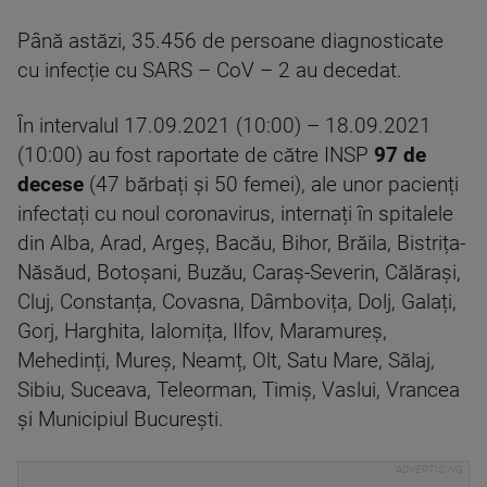
Până astăzi, 35.456 de persoane diagnosticate
cu infecție cu SARS – CoV – 2 au decedat.
În intervalul 17.09.2021 (10:00) – 18.09.2021
(10:00) au fost raportate de către INSP
97 de
decese
(47 bărbați și 50 femei), ale unor pacienți
infectați cu noul coronavirus, internați în spitalele
din Alba, Arad, Argeș, Bacău, Bihor, Brăila, Bistrița-
Năsăud, Botoșani, Buzău, Caraș-Severin, Călărași,
Cluj, Constanța, Covasna, Dâmbovița, Dolj, Galați,
Gorj, Harghita, Ialomița, Ilfov, Maramureș,
Mehedinți, Mureș, Neamț, Olt, Satu Mare, Sălaj,
Sibiu, Suceava, Teleorman, Timiș, Vaslui, Vrancea
și Municipiul București.