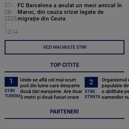
07-
FC Barcelona a anulat un meci amical în
08-
Maroc, din cauza crizei legate de
2026
migraţie din Ceuta
|
13:14
VEZI MAI MULTE ȘTIRI
TOP CITITE
Unde se află cel mai scurt
Organismul 
1
2
pod din lume care desparte
populație di
STIRI
două țări europene. Are doar
o abilitate p
STIRI
TURISM
3 metri și două fusuri orare
oamenilor nu
STIINTA
PARTENERI