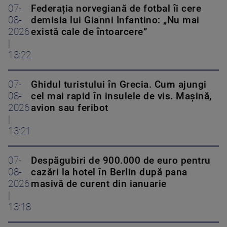
07-
Federația norvegiană de fotbal îi cere
08-
demisia lui Gianni Infantino: „Nu mai
2026
există cale de întoarcere”
|
13:22
07-
Ghidul turistului în Grecia. Cum ajungi
08-
cel mai rapid în insulele de vis. Mașină,
2026
avion sau feribot
|
13:21
07-
Despăgubiri de 900.000 de euro pentru
08-
cazări la hotel în Berlin după pana
2026
masivă de curent din ianuarie
|
13:18