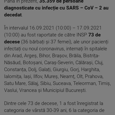
Până în prezent,
35.359 de persoane
diagnosticate cu infecție cu SARS – CoV – 2 au
decedat
.
În intervalul 16.09.2021 (10:00) – 17.09.2021
(10:00) au fost raportate de către INSP
73 de
decese
(36 bărbați și 37 femei), ale unor pacienți
infectați cu noul coronavirus, internați în spitalele
din Arad, Argeș, Bihor, Brașov, Brăila, Bistrița-
Năsăud, Botoșani, Caraș-Severin, Călărași, Cluj,
Constanța, Dolj, Galați, Giurgiu, Gorj, Harghita,
Ialomița, Iași, Ilfov, Mureș, Neamț, Olt, Prahova,
Satu Mare, Sălaj, Sibiu, Suceava, Teleorman, Timiș,
Vaslui, Vrancea și Municipiul București.
Dintre cele 73 de decese, 1 a fost înregistrat la
categoria de vârstă 30-39 ani, 6 la categoria de