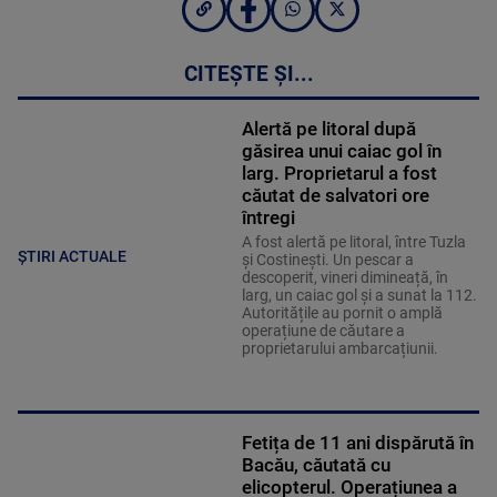
CITEȘTE ȘI...
Alertă pe litoral după
găsirea unui caiac gol în
larg. Proprietarul a fost
căutat de salvatori ore
întregi
A fost alertă pe litoral, între Tuzla
ȘTIRI ACTUALE
și Costinești. Un pescar a
descoperit, vineri dimineață, în
larg, un caiac gol și a sunat la 112.
Autoritățile au pornit o amplă
operațiune de căutare a
proprietarului ambarcațiunii.
Fetița de 11 ani dispărută în
Bacău, căutată cu
elicopterul. Operațiunea a