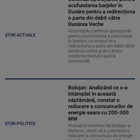
scufundarea barjelor în
Dunăre pentru a redirecționa
o parte din debit către
Dunărea Veche
Autoritățile continuă operațiunile
ȘTIRI ACTUALE
pentru scufundarea a patru barje
în Dunăre, cu scopul de a
redirecționa o parte din debit către
Dunărea Veche și de a limita
scăderea nivelului apei la
Cernavodă.
Bolojan: Analizând ce s-a
întâmplat în această
săptămână, constat o
reducere a consumurilor de
energie seara cu 200-300
MW
STIRI POLITICE
Premierul interimar Ilie Bolojan a
declarat, vineri, că a constatat o
reducere a consumului de energie