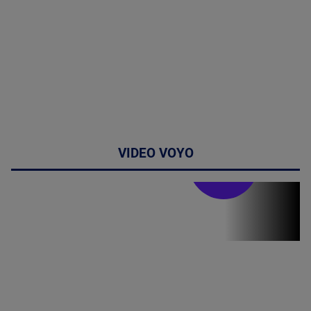
VIDEO VOYO
Stirile PRO TV
Stirile PRO