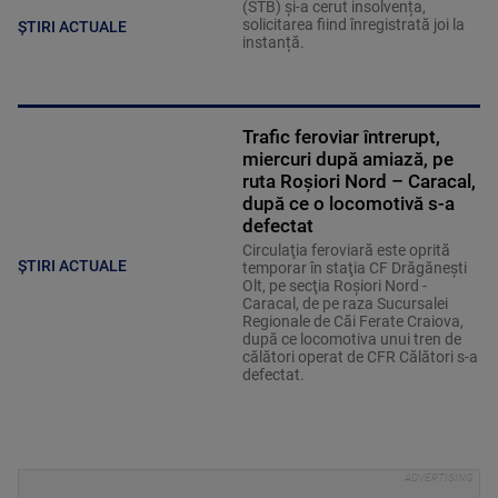
(STB) și-a cerut insolvența,
solicitarea fiind înregistrată joi la
ȘTIRI ACTUALE
instanță.
Trafic feroviar întrerupt,
miercuri după amiază, pe
ruta Roşiori Nord – Caracal,
după ce o locomotivă s-a
defectat
Circulaţia feroviară este oprită
ȘTIRI ACTUALE
temporar în staţia CF Drăgăneşti
Olt, pe secţia Roşiori Nord -
Caracal, de pe raza Sucursalei
Regionale de Căi Ferate Craiova,
după ce locomotiva unui tren de
călători operat de CFR Călători s-a
defectat.