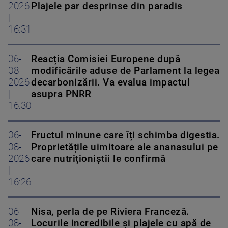
2026
Plajele par desprinse din paradis
|
16:31
06-
Reacția Comisiei Europene după
08-
modificările aduse de Parlament la legea
2026
decarbonizării. Va evalua impactul
|
asupra PNRR
16:30
06-
Fructul minune care îți schimba digestia.
08-
Proprietățile uimitoare ale ananasului pe
2026
care nutriționiștii le confirmă
|
16:26
06-
Nisa, perla de pe Riviera Franceză.
08-
Locurile incredibile și plajele cu apă de