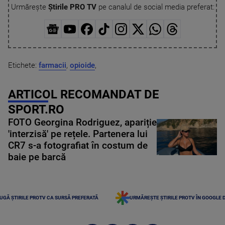
Urmărește
Știrile PRO TV
pe canalul de social media preferat:
Etichete:
farmacii
,
opioide
,
ARTICOL RECOMANDAT DE
SPORT.RO
FOTO Georgina Rodriguez, apariție
'interzisă' pe rețele. Partenera lui
CR7 s-a fotografiat în costum de
baie pe barcă
UGĂ ȘTIRILE PROTV CA SURSĂ PREFERATĂ
URMĂREȘTE ȘTIRILE PROTV ÎN GOOGLE 