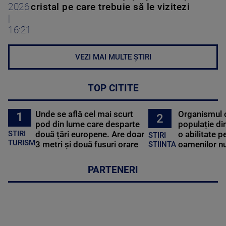
2026
cristal pe care trebuie să le vizitezi
|
16:21
VEZI MAI MULTE ȘTIRI
TOP CITITE
Unde se află cel mai scurt
Organismul 
1
2
pod din lume care desparte
populație di
STIRI
două țări europene. Are doar
o abilitate p
STIRI
TURISM
3 metri și două fusuri orare
oamenilor nu
STIINTA
PARTENERI