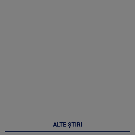
TV # 13.00 -
06 August
2026
MAI
MULTE
DETALII
49:04
ALTE ȘTIRI