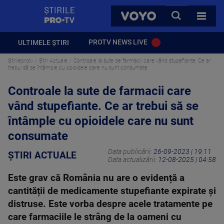
StirilePROTV
CAUTA
VOYO
TOATE 
PROTV NEWS LIVE
ULTIMELE ȘTIRI
Stirileprotv
Știri Actuale
Controale la sute de farmacii care vând stupefiante. Ce ar
trebui să se întâmple cu opioidele care nu sunt consumate
Controale la sute de farmacii care
vând stupefiante. Ce ar trebui să se
întâmple cu opioidele care nu sunt
consumate
Data publicării:
26-09-2023 | 19:11
ȘTIRI ACTUALE
Data actualizării:
12-08-2025 | 04:58
Este grav că România nu are o evidență a
cantității de medicamente stupefiante expirate și
distruse. Este vorba despre acele tratamente pe
care farmaciile le strâng de la oameni cu