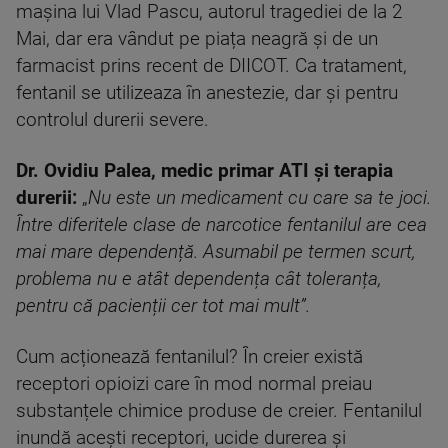
mașina lui Vlad Pascu, autorul tragediei de la 2
Mai, dar era vândut pe piața neagră și de un
farmacist prins recent de DIICOT. Ca tratament,
fentanil se utilizeaza în anestezie, dar și pentru
controlul durerii severe.
Dr. Ovidiu Palea, medic primar ATI și terapia
durerii:
„
Nu este un medicament cu care sa te joci.
Între diferitele clase de narcotice fentanilul are cea
mai mare dependență. Asumabil pe termen scurt,
problema nu e atât dependența cât toleranța,
pentru că pacienții cer tot mai mult”.
Cum acționează fentanilul? În creier există
receptori opioizi care în mod normal preiau
substanțele chimice produse de creier. Fentanilul
inundă acești receptori, ucide durerea și