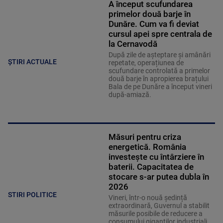
A început scufundarea
primelor două barje în
Dunăre. Cum va fi deviat
cursul apei spre centrala de
la Cernavodă
După zile de așteptare și amânări
ȘTIRI ACTUALE
repetate, operațiunea de
scufundare controlată a primelor
două barje în apropierea brațului
Bala de pe Dunăre a început vineri
după-amiază.
Măsuri pentru criza
energetică. România
investește cu întârziere în
baterii. Capacitatea de
stocare s-ar putea dubla în
2026
STIRI POLITICE
Vineri, într-o nouă ședință
extraordinară, Guvernul a stabilit
măsurile posibile de reducere a
consumului giganților industriali,