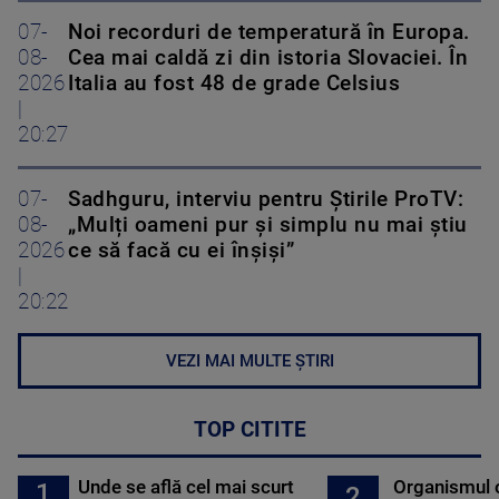
07-
Noi recorduri de temperatură în Europa.
08-
Cea mai caldă zi din istoria Slovaciei. În
2026
Italia au fost 48 de grade Celsius
|
20:27
07-
Sadhguru, interviu pentru Știrile ProTV:
08-
„Mulți oameni pur și simplu nu mai știu
2026
ce să facă cu ei înșiși”
|
20:22
VEZI MAI MULTE ȘTIRI
TOP CITITE
Unde se află cel mai scurt
Organismul 
1
2