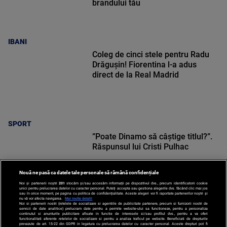
brandului tău
IBANI
Coleg de cinci stele pentru Radu
Drăgușin! Fiorentina l-a adus
direct de la Real Madrid
SPORT
”Poate Dinamo să câștige titlul?”.
Răspunsul lui Cristi Pulhac
Nouă ne pasă ca datele tale personale să rămână confidențiale
Noi și partenerii noștri
201
stocăm și/sau accesăm informații pe dispozitivul dvs., precum identificatorii cookie
unici pentru prelucrarea datelor cu caracter personal. Puteți accepta sau gestiona alegerile dvs. făcând clic mai jos
sau în orice moment, pe pagina cu politica de confidențialitate. Aceste alegeri vor fi raportate partenerilor noștri și
nu vă vor afecta navigarea.
Mai multe detalii
Noi si partenerii nostri (retelele de socializare si agentiile de publicitate partenere, precum si furnizorii nostri de
SPORT
servicii de date analitice) prelucram date pentru a permite website-ului sa functioneze, pentru a personaliza
continutul si anunturile publicitare afisate in functie de interesele si/sau profilul dvs., pentru a va oferi
functionalitati aferente retelelor de socializare si pentru a analiza traficul pe website. Beneficiati de drepturile
prevazute de art. 15-22 din GDPR in legatura cu prelucrarea datelor cu caracter personal. Aceste drepturi pot fi