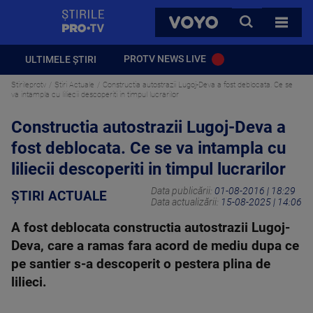
StirilePROTV
CAUTA
VOYO
TOATE 
PROTV NEWS LIVE
ULTIMELE ȘTIRI
Stirileprotv
Știri Actuale
Constructia autostrazii Lugoj-Deva a fost deblocata. Ce se
va intampla cu liliecii descoperiti in timpul lucrarilor
Constructia autostrazii Lugoj-Deva a
fost deblocata. Ce se va intampla cu
liliecii descoperiti in timpul lucrarilor
Data publicării:
01-08-2016 | 18:29
ȘTIRI ACTUALE
Data actualizării:
15-08-2025 | 14:06
A fost deblocata constructia autostrazii Lugoj-
Deva, care a ramas fara acord de mediu dupa ce
pe santier s-a descoperit o pestera plina de
lilieci.