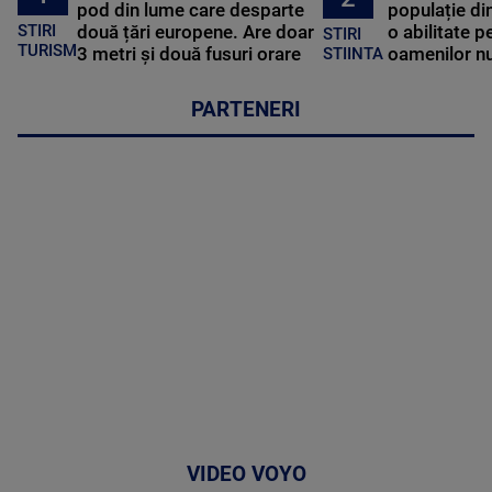
pod din lume care desparte
populație di
STIRI
două țări europene. Are doar
o abilitate p
STIRI
TURISM
3 metri și două fusuri orare
oamenilor nu
STIINTA
PARTENERI
VIDEO VOYO