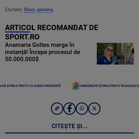
Etichete:
lilieci
,
pestera
,
ARTICOL RECOMANDAT DE
SPORT.RO
Anamaria Goltes merge în
instanță! Începe procesul de
50.000.000$
UGĂ ȘTIRILE PROTV CA SURSĂ PREFERATĂ
URMĂREȘTE ȘTIRILE PROTV ÎN GOOGLE 
CITEȘTE ȘI...