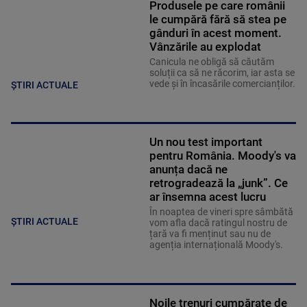
Produsele pe care românii
le cumpără fără să stea pe
gânduri în acest moment.
Vânzările au explodat
Canicula ne obligă să căutăm
soluții ca să ne răcorim, iar asta se
vede și în încasările comercianților.
ȘTIRI ACTUALE
Un nou test important
pentru România. Moody's va
anunța dacă ne
retrogradează la „junk”. Ce
ar însemna acest lucru
În noaptea de vineri spre sâmbătă
ȘTIRI ACTUALE
vom afla dacă ratingul nostru de
țară va fi menținut sau nu de
agenția internațională Moody's.
Noile trenuri cumpărate de