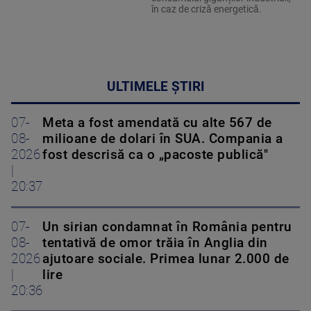
în caz de criză energetică.
ULTIMELE ȘTIRI
07-
Meta a fost amendată cu alte 567 de
08-
milioane de dolari în SUA. Compania a
2026
fost descrisă ca o „pacoste publică"
|
20:37
07-
Un sirian condamnat în România pentru
08-
tentativă de omor trăia în Anglia din
2026
ajutoare sociale. Primea lunar 2.000 de
|
lire
20:36