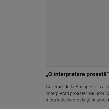
„O interpretare proastă”
Guvernul de la Budapesta s-a ap
”interpretări proaste” ale unor 
sfera iudaico-creştinţă şi ameste