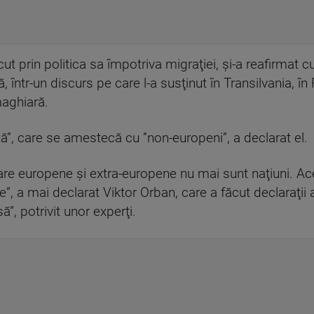
ut prin politica sa împotriva migraţiei, şi-a reafirmat c
, într-un discurs pe care l-a susţinut în Transilvania, 
aghiară.
ă”, care se amestecă cu ”non-europeni”, a declarat el.
are europene şi extra-europene nu mai sunt naţiuni. Ace
 a mai declarat Viktor Orban, care a făcut declaraţii 
”, potrivit unor experţi.