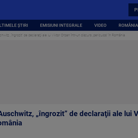
P
LTIMELE ȘTIRI
EMISIUNI INTEGRALE
VIDEO
ROMÂNIA,
hwitz, „îngrozit” de declaraţii ale lui Viktor Orban într-un discurs „periculos” în România
uschwitz, „îngrozit” de declaraţii ale lui 
România