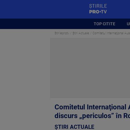
StirilePROTV
TOP CITITE
U
Stirileprotv
Știri Actuale
Comitetul Internaţional Ausc
Comitetul Internaţional A
discurs „periculos” în 
ȘTIRI ACTUALE