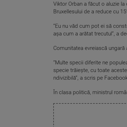
Viktor Orban a făcut o aluzie l
Bruxellesului de a reduce cu 1
”Eu nu văd cum pot ei să cons
aşa cum a arătat trecutul”, a dec
Comunitatea evreiască ungară a
”Multe specii diferite ne popul
specie trăieşte, cu toate aces
ndivizibilă”, a scris pe Faceboo
În clasa politică, ministrul ro