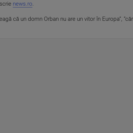
 scrie
news.ro
.
eagă că un domn Orban nu are un vitor în Europa”, ”căre