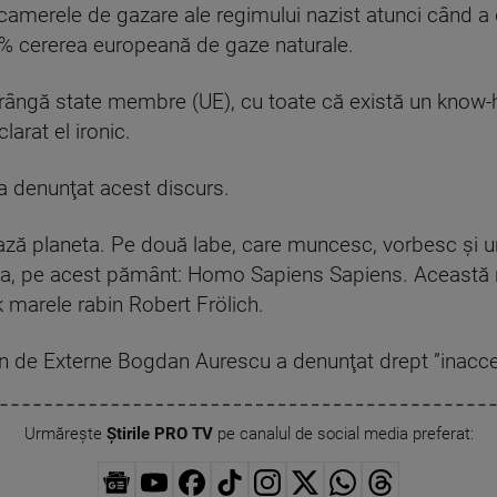
a camerele de gazare ale regimului nazist atunci când a
5% cererea europeană de gaze naturale.
trângă state membre (UE), cu toate că există un know
larat el ironic.
 denunţat acest discurs.
ează planeta. Pe două labe, care muncesc, vorbesc şi 
tea, pe acest pământ: Homo Sapiens Sapiens. Această r
k marele rabin Robert Frölich.
mân de Externe Bogdan Aurescu a denunţat drept ”inacce
Urmărește
Știrile PRO TV
pe canalul de social media preferat: