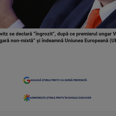
itz se declară ”îngrozit”, după ce premierul ungar Vi
ngară non-mixtă” şi îndeamnă Uniunea Europeană (UE
ADAUGĂ ȘTIRILE PROTV CA SURSĂ PREFERATĂ
URMĂREȘTE ȘTIRILE PROTV ÎN GOOGLE DISCOVER