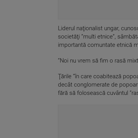
Liderul naţionalist ungar, cunosc
societăţi ”multi etnice”, sâmbătă
importantă comuntate etnică m
”Noi nu vrem să fim o rasă mixt
Ţările ”în care coabitează popo
decât conglomerate de popoare”,
fără să folosească cuvântul ”rasă