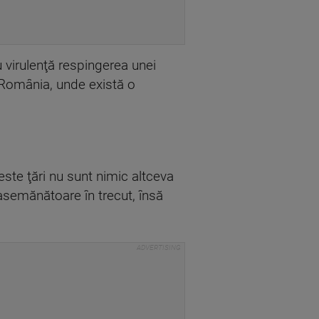
u virulenţă respingerea unei
în România, unde există o
ste ţări nu sunt nimic altceva
asemănătoare în trecut, însă