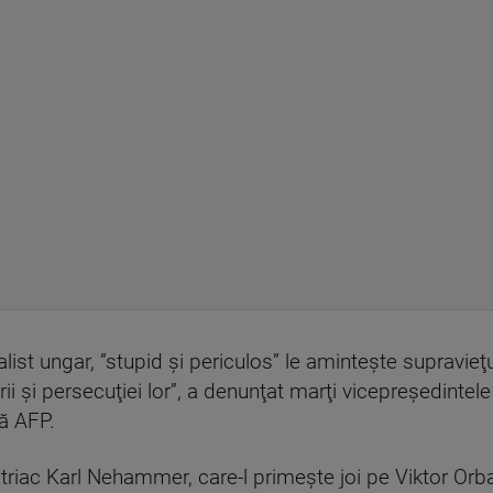
alist ungar, ”stupid şi periculos” le aminteşte supravieţ
 şi persecuţiei lor”, a denunţat marţi vicepreşedintele
să AFP.
riac Karl Nehammer, care-l primeşte joi pe Viktor Orban î