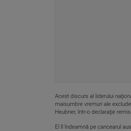
Acest discurs al liderului naţion
maisumbre vremuri ale excluderii
Heubner, într-o declaraţie remi
El îl îndeamnă pe cancearul aust