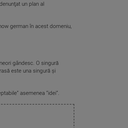
 denunţat un plan al
-how german în acest domeniu,
uneori gândesc. O singură
asă este una singură şi
ptabile” asemenea ”idei”.