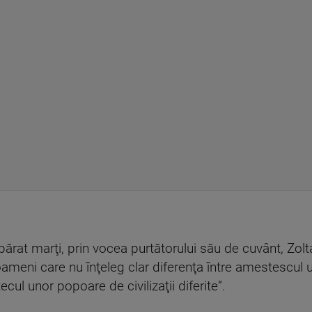
ărat marţi, prin vocea purtătorului său de cuvânt, Zol
”oameni care nu înţeleg clar diferenţa între amestescul u
cul unor popoare de civilizaţii diferite”.