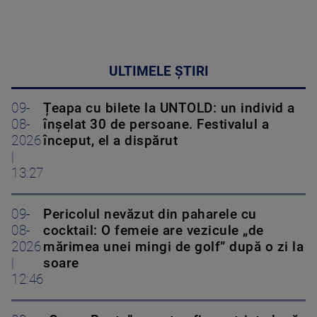
ULTIMELE ȘTIRI
09-
Țeapa cu bilete la UNTOLD: un individ a
08-
înșelat 30 de persoane. Festivalul a
2026
început, el a dispărut
|
13:27
09-
Pericolul nevăzut din paharele cu
08-
cocktail: O femeie are vezicule „de
2026
mărimea unei mingi de golf” după o zi la
|
soare
12:46