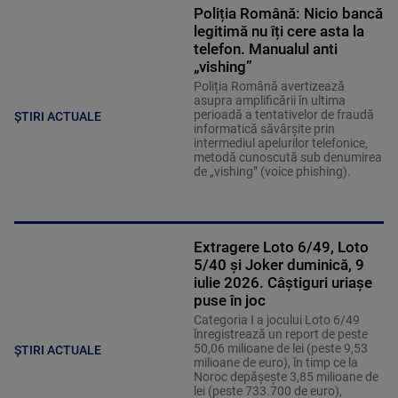
Poliția Română: Nicio bancă
legitimă nu îți cere asta la
telefon. Manualul anti
„vishing”
Poliția Română avertizează
asupra amplificării în ultima
perioadă a tentativelor de fraudă
ȘTIRI ACTUALE
informatică săvârșite prin
intermediul apelurilor telefonice,
metodă cunoscută sub denumirea
de „vishing” (voice phishing).
Extragere Loto 6/49, Loto
5/40 și Joker duminică, 9
iulie 2026. Câștiguri uriașe
puse în joc
Categoria I a jocului Loto 6/49
înregistrează un report de peste
50,06 milioane de lei (peste 9,53
ȘTIRI ACTUALE
milioane de euro), în timp ce la
Noroc depăşeşte 3,85 milioane de
lei (peste 733.700 de euro),