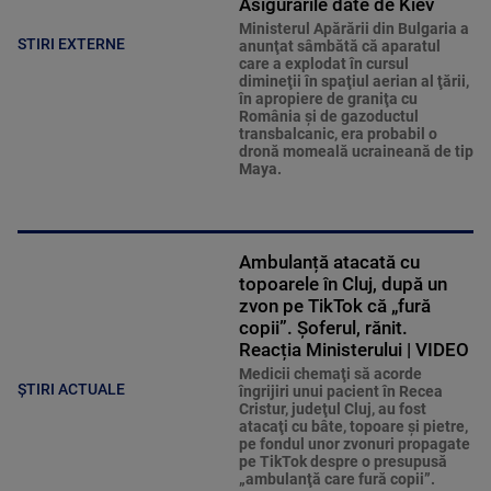
Asigurările date de Kiev
Ministerul Apărării din Bulgaria a
STIRI EXTERNE
anunţat sâmbătă că aparatul
care a explodat în cursul
dimineţii în spaţiul aerian al ţării,
în apropiere de graniţa cu
România şi de gazoductul
transbalcanic, era probabil o
dronă momeală ucraineană de tip
Maya.
Ambulanță atacată cu
topoarele în Cluj, după un
zvon pe TikTok că „fură
copii”. Șoferul, rănit.
Reacția Ministerului | VIDEO
Medicii chemaţi să acorde
ȘTIRI ACTUALE
îngrijiri unui pacient în Recea
Cristur, judeţul Cluj, au fost
atacaţi cu bâte, topoare şi pietre,
pe fondul unor zvonuri propagate
pe TikTok despre o presupusă
„ambulanţă care fură copii”.