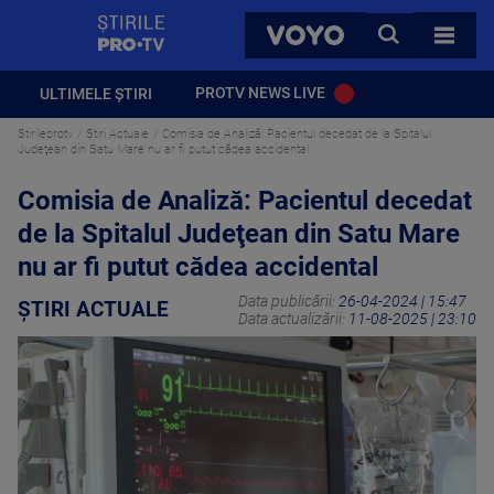
StirilePROTV
CAUTA
VOYO
TOATE 
PROTV NEWS LIVE
ULTIMELE ȘTIRI
Stirileprotv
Știri Actuale
Comisia de Analiză: Pacientul decedat de la Spitalul
Judeţean din Satu Mare nu ar fi putut cădea accidental
Comisia de Analiză: Pacientul decedat
de la Spitalul Judeţean din Satu Mare
nu ar fi putut cădea accidental
Data publicării:
26-04-2024 | 15:47
ȘTIRI ACTUALE
Data actualizării:
11-08-2025 | 23:10