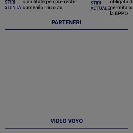
o abilitate pe care restul
obligată d
STIRI
ȘTIRI
oamenilor nu o au
permită au
STIINTA
ACTUALE
la EPPO
PARTENERI
VIDEO VOYO