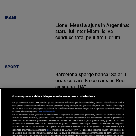
IBANI
Lionel Messi a ajuns în Argentina:
starul lui Inter Miami își va
conduce tatăl pe ultimul drum
SPORT
Barcelona sparge banca! Salariul
uriaș cu care l-a convins pe Rodri
să spună „DA”
Nouă ne pasă ca datele tale personale să rămână confidențiale
Noi și partenerii noștri
201
stocăm și/sau accesăm informații pe dispozitivul dvs., precum identificatorii cookie
unici pentru prelucrarea datelor cu caracter personal. Puteți accepta sau gestiona alegerile dvs. făcând clic mai jos
sau în orice moment, pe pagina cu politica de confidențialitate. Aceste alegeri vor fi raportate partenerilor noștri și
nu vă vor afecta navigarea.
Mai multe detalii
Noi si partenerii nostri (retelele de socializare si agentiile de publicitate partenere, precum si furnizorii nostri de
SPORT
servicii de date analitice) prelucram date pentru a permite website-ului sa functioneze, pentru a personaliza
continutul si anunturile publicitare afisate in functie de interesele si/sau profilul dvs., pentru a va oferi
functionalitati aferente retelelor de socializare si pentru a analiza traficul pe website. Beneficiati de drepturile
prevazute de art. 15-22 din GDPR in legatura cu prelucrarea datelor cu caracter personal. Aceste drepturi pot fi
exercitate prin modalitatea indicata
aici
. Prin click pe “ACCEPT TOATE”, acceptati folosirea tuturor Tehnologiilor de
tip Cookie, care implica inclusiv acceptul dvs. cu privire la stocarea/accesarea informatiilor de catre Vendor-ii cu
care colaboram. Prin click pe “VREAU SA MODIFIC SETARILE INDIVIDUAL” puteti schimba preferintele in mod