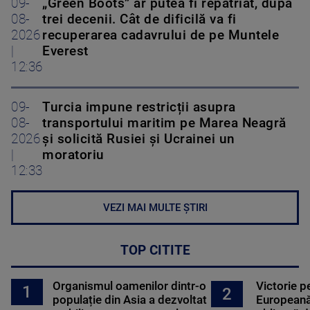
09-
„Green Boots” ar putea fi repatriat, după
08-
trei decenii. Cât de dificilă va fi
2026
recuperarea cadavrului de pe Muntele
|
Everest
12:36
09-
Turcia impune restricții asupra
08-
transportului maritim pe Marea Neagră
2026
și solicită Rusiei și Ucrainei un
|
moratoriu
12:33
VEZI MAI MULTE ȘTIRI
TOP CITITE
Organismul oamenilor dintr-o
Victorie p
1
2
populație din Asia a dezvoltat
Europeană