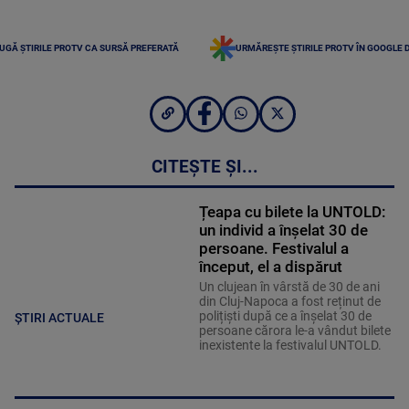
UGĂ ȘTIRILE PROTV CA SURSĂ PREFERATĂ
URMĂREȘTE ȘTIRILE PROTV ÎN GOOGLE 
CITEȘTE ȘI...
Țeapa cu bilete la UNTOLD:
un individ a înșelat 30 de
persoane. Festivalul a
început, el a dispărut
Un clujean în vârstă de 30 de ani
din Cluj-Napoca a fost reținut de
polițiști după ce a înșelat 30 de
ȘTIRI ACTUALE
persoane cărora le-a vândut bilete
inexistente la festivalul UNTOLD.