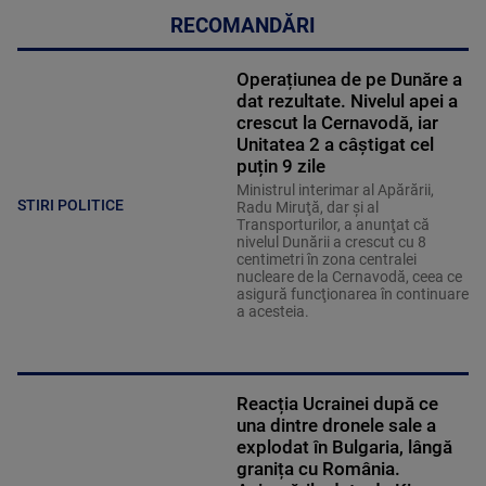
RECOMANDĂRI
Operațiunea de pe Dunăre a
dat rezultate. Nivelul apei a
crescut la Cernavodă, iar
Unitatea 2 a câștigat cel
puțin 9 zile
Ministrul interimar al Apărării,
STIRI POLITICE
Radu Miruţă, dar şi al
Transporturilor, a anunţat că
nivelul Dunării a crescut cu 8
centimetri în zona centralei
nucleare de la Cernavodă, ceea ce
asigură funcţionarea în continuare
a acesteia.
Reacția Ucrainei după ce
una dintre dronele sale a
explodat în Bulgaria, lângă
granița cu România.