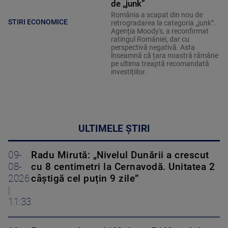
de „junk”
România a scapat din nou de
STIRI ECONOMICE
retrogradarea la categoria „junk”.
Agenția Moody's, a reconfirmat
ratingul României, dar cu
perspectivă negativă. Asta
înseamnă că țara noastră rămâne
pe ultima treaptă recomandată
investițiilor.
ULTIMELE ȘTIRI
09-
Radu Mirută: „Nivelul Dunării a crescut
08-
cu 8 centimetri la Cernavodă. Unitatea 2
2026
câștigă cel puțin 9 zile”
|
11:33