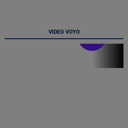
VIDEO VOYO
Stirile PRO TV
Stirile PRO
TV # 19.00 -
8 August
2026