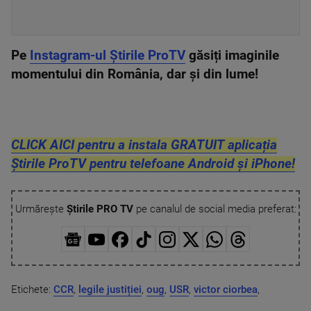
Pe
Instagram-ul Știrile ProTV
găsiți imaginile
momentului din România, dar și din lume!
CLICK AICI pentru a instala GRATUIT aplicația
Știrile ProTV pentru telefoane Android și iPhone!
Urmărește
Știrile PRO TV
pe canalul de social media preferat:
Etichete:
CCR
,
legile justiției
,
oug
,
USR
,
victor ciorbea
,