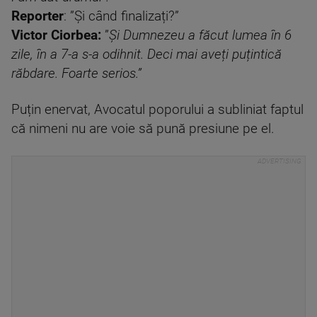
Reporter
: ”Și când finalizați?”
Victor Ciorbea:
”
Și Dumnezeu a făcut lumea în 6
zile, în a 7-a s-a odihnit. Deci mai aveți puțintică
răbdare. Foarte serios.”
Puțin enervat, Avocatul poporului a subliniat faptul
că nimeni nu are voie să pună presiune pe el.