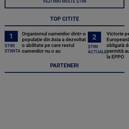
VEZI MAI MULTE ȘTIRI
TOP CITITE
Organismul oamenilor dintr-o
Victorie p
1
2
populație din Asia a dezvoltat
Europeană
o abilitate pe care restul
obligată d
STIRI
ȘTIRI
oamenilor nu o au
permită au
STIINTA
ACTUALE
la EPPO
PARTENERI