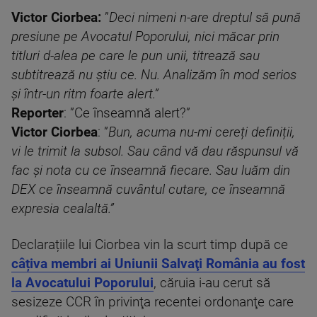
Victor Ciorbea:
”
Deci nimeni n-are dreptul să pună
presiune pe Avocatul Poporului, nici măcar prin
titluri d-alea pe care le pun unii, titrează sau
subtitrează nu știu ce. Nu. Analizăm în mod serios
și într-un ritm foarte alert.”
Reporter
: ”Ce înseamnă alert?”
Victor Ciorbea
: ”
Bun, acuma nu-mi cereți definiții,
vi le trimit la subsol. Sau când vă dau răspunsul vă
fac și nota cu ce înseamnă fiecare. Sau luăm din
DEX ce înseamnă cuvântul cutare, ce înseamnă
expresia cealaltă.”
Declarațiile lui Ciorbea vin la scurt timp după ce
câțiva membri ai Uniunii Salvaţi România au fost
la Avocatului Poporului
, căruia i-au cerut să
sesizeze CCR în privinţa recentei ordonanţe care