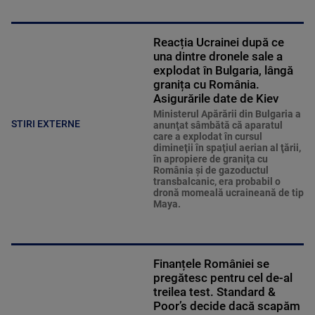
Reacția Ucrainei după ce
una dintre dronele sale a
explodat în Bulgaria, lângă
granița cu România.
Asigurările date de Kiev
Ministerul Apărării din Bulgaria a
STIRI EXTERNE
anunţat sâmbătă că aparatul
care a explodat în cursul
dimineţii în spaţiul aerian al ţării,
în apropiere de graniţa cu
România şi de gazoductul
transbalcanic, era probabil o
dronă momeală ucraineană de tip
Maya.
Finanțele României se
pregătesc pentru cel de-al
treilea test. Standard &
Poor’s decide dacă scapăm