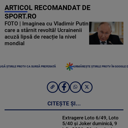
ARTICOL RECOMANDAT DE
SPORT.RO
FOTO | Imaginea cu Vladimir Putin
care a stârnit revoltă! Ucrainenii
acuză lipsă de reacție la nivel
mondial
UGĂ ȘTIRILE PROTV CA SURSĂ PREFERATĂ
URMĂREȘTE ȘTIRILE PROTV ÎN GOOGLE 
CITEȘTE ȘI...
Extragere Loto 6/49, Loto
5/40 și Joker duminică, 9