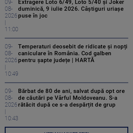
09-
Extragere Loto 6/49, Loto 5/40 și Joker
08-
duminică, 9 iulie 2026. Câștiguri uriașe
2026
puse în joc
|
11:00
09-
Temperaturi deosebit de ridicate și nopți
08-
caniculare în România. Cod galben
2026
pentru șapte județe | HARTĂ
|
10:49
09-
Bărbat de 80 de ani, salvat după opt ore
08-
de căutări pe Vârful Moldoveanu. S-a
2026
rătăcit după ce s-a despărțit de grup
|
10:43