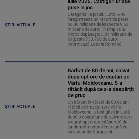
iulie 2026. Câștiguri uriașe
puse în joc
Categoria I a jocului Loto 6/49
înregistrează un report de peste
50,06 milioane de lei (peste 9,53
ȘTIRI ACTUALE
milioane de euro), în timp ce la
Noroc depăşeşte 3,85 milioane de
lei (peste 733.700 de euro),
informează Loteria Română.
Bărbat de 80 de ani, salvat
după opt ore de căutări pe
Vârful Moldoveanu. S-a
rătăcit după ce s-a despărțit
de grup
Un bărbat în vârstă de 80 de ani,
ȘTIRI ACTUALE
rătăcit pe traseul spre Vârful
Moldoveanu, a fost găsit în viață
după o operațiune de salvare care
a durat opt ore, desfășurată de
jandarmii montani împreună cu
salvamontiștii argeșeni.