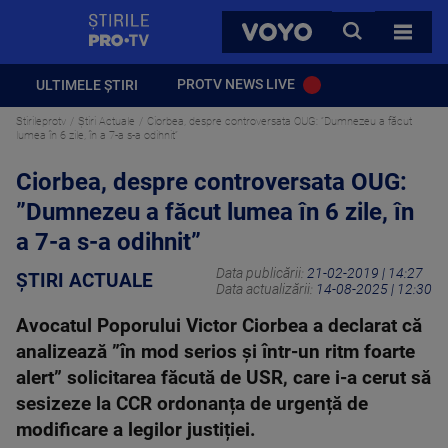
StirilePROTV
CAUTA
VOYO
TOATE 
PROTV NEWS LIVE
ULTIMELE ȘTIRI
Stirileprotv
Știri Actuale
Ciorbea, despre controversata OUG: ”Dumnezeu a făcut
lumea în 6 zile, în a 7-a s-a odihnit”
Ciorbea, despre controversata OUG:
”Dumnezeu a făcut lumea în 6 zile, în
a 7-a s-a odihnit”
Data publicării:
21-02-2019 | 14:27
ȘTIRI ACTUALE
Data actualizării:
14-08-2025 | 12:30
Avocatul Poporului Victor Ciorbea a declarat că
analizează ”în mod serios și într-un ritm foarte
alert” solicitarea făcută de USR, care i-a cerut să
sesizeze la CCR ordonanța de urgență de
modificare a legilor justiției.