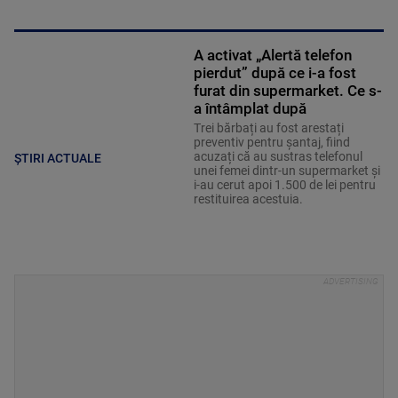
A activat „Alertă telefon
pierdut” după ce i-a fost
furat din supermarket. Ce s-
a întâmplat după
Trei bărbați au fost arestați
preventiv pentru șantaj, fiind
acuzați că au sustras telefonul
ȘTIRI ACTUALE
unei femei dintr-un supermarket și
i-au cerut apoi 1.500 de lei pentru
restituirea acestuia.