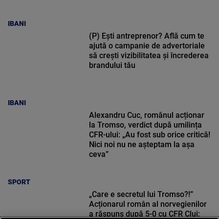
IBANI
(P) Ești antreprenor? Află cum te
ajută o campanie de advertoriale
să crești vizibilitatea și încrederea
brandului tău
IBANI
Alexandru Cuc, românul acționar
la Tromso, verdict după umilința
CFR-ului: „Au fost sub orice critică!
Nici noi nu ne așteptam la așa
ceva”
SPORT
„Care e secretul lui Tromso?!”
Acționarul român al norvegienilor
a răspuns după 5-0 cu CFR Cluj: