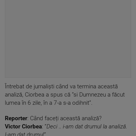
Întrebat de jurnaliști când va termina această
analiză, Ciorbea a spus că ”si Dumnezeu a făcut
lumea în 6 zile, în a 7-a s-a odihnit”.
Reporter
: Când faceți această analiză?
Victor Ciorbea
: ”
Deci .. i-am dat drumul la analiză.
I-am dat drumul”.