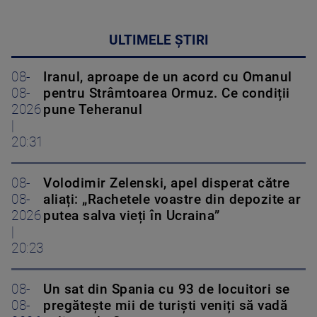
ULTIMELE ȘTIRI
08-
Iranul, aproape de un acord cu Omanul
08-
pentru Strâmtoarea Ormuz. Ce condiții
2026
pune Teheranul
|
20:31
08-
Volodimir Zelenski, apel disperat către
08-
aliați: „Rachetele voastre din depozite ar
2026
putea salva vieți în Ucraina”
|
20:23
08-
Un sat din Spania cu 93 de locuitori se
08-
pregătește mii de turiști veniți să vadă