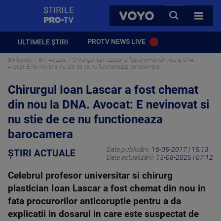
StirilePROTV
CAUTA
VOYO
TOATE 
PROTV NEWS LIVE
ULTIMELE ȘTIRI
Stirileprotv
Știri Actuale
Chirurgul Ioan Lascar a fost chemat din nou la DNA.
Avocat: E nevinovat si nu stie de ce nu functioneaza barocamera
Chirurgul Ioan Lascar a fost chemat
din nou la DNA. Avocat: E nevinovat si
nu stie de ce nu functioneaza
barocamera
Data publicării:
16-05-2017 | 15:13
ȘTIRI ACTUALE
Data actualizării:
15-08-2025 | 07:12
Celebrul profesor universitar si chirurg
plastician Ioan Lascar a fost chemat din nou in
fata procurorilor anticoruptie pentru a da
explicatii in dosarul in care este suspectat de