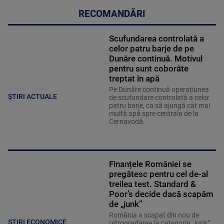
RECOMANDĂRI
Scufundarea controlată a
celor patru barje de pe
Dunăre continuă. Motivul
pentru sunt coborâte
treptat în apă
Pe Dunăre continuă operațiunea
ȘTIRI ACTUALE
de scufundare controlată a celor
patru barje, ca să ajungă cât mai
multă apă spre centrala de la
Cernavodă.
Finanțele României se
pregătesc pentru cel de-al
treilea test. Standard &
Poor’s decide dacă scapăm
de „junk”
România a scapat din nou de
STIRI ECONOMICE
retrogradarea la categoria „junk”.