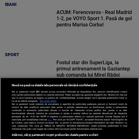
IBANI
ACUM: Ferencvaros - Real Madrid
1-2, pe VOYO Sport 1. Pasă de gol
pentru Marius Corbu!
SPORT
Fostul star din SuperLiga, la
primul antrenament la Gaziantep
sub comanda lui Mirel Rădoi
Nouă ne pasă ca datele tale personale să rămână confidențiale
Noi și partenerii noștri
201
stocăm și/sau accesăm informații pe dispozitivul dvs., precum identificatorii cookie
unici pentru prelucrarea datelor cu caracter personal. Puteți accepta sau gestiona alegerile dvs. făcând clic mai jos
sau în orice moment, pe pagina cu politica de confidențialitate. Aceste alegeri vor fi raportate partenerilor noștri și
nu vă vor afecta navigarea.
Mai multe detalii
SPORT
Noi si partenerii nostri (retelele de socializare si agentiile de publicitate partenere, precum si furnizorii nostri de
servicii de date analitice) prelucram date pentru a permite website-ului sa functioneze, pentru a personaliza
continutul si anunturile publicitare afisate in functie de interesele si/sau profilul dvs., pentru a va oferi
functionalitati aferente retelelor de socializare si pentru a analiza traficul pe website. Beneficiati de drepturile
prevazute de art. 15-22 din GDPR in legatura cu prelucrarea datelor cu caracter personal. Aceste drepturi pot fi
exercitate prin modalitatea indicata
aici
. Prin click pe “ACCEPT TOATE”, acceptati folosirea tuturor Tehnologiilor de
tip Cookie, care implica inclusiv acceptul dvs. cu privire la stocarea/accesarea informatiilor de catre Vendor-ii cu
care colaboram. Prin click pe “VREAU SA MODIFIC SETARILE INDIVIDUAL” puteti schimba preferintele in mod
individual, mai putin cele legate de cookie strict necesare pentru functionarea website-ului.
Atât noi, cât și partenerii noștri prelucrăm datele pentru a oferi: