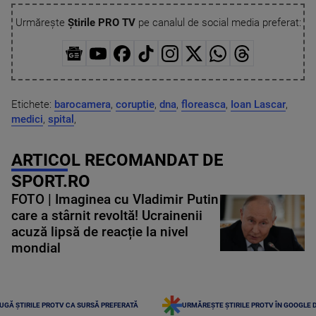
Urmărește
Știrile PRO TV
pe canalul de social media preferat:
Etichete:
barocamera
,
coruptie
,
dna
,
floreasca
,
Ioan Lascar
,
medici
,
spital
,
ARTICOL RECOMANDAT DE
SPORT.RO
FOTO | Imaginea cu Vladimir Putin
care a stârnit revoltă! Ucrainenii
acuză lipsă de reacție la nivel
mondial
UGĂ ȘTIRILE PROTV CA SURSĂ PREFERATĂ
URMĂREȘTE ȘTIRILE PROTV ÎN GOOGLE 