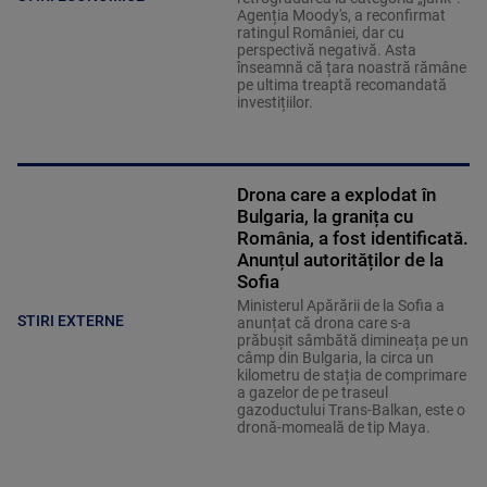
Agenția Moody's, a reconfirmat
ratingul României, dar cu
perspectivă negativă. Asta
înseamnă că țara noastră rămâne
pe ultima treaptă recomandată
investițiilor.
Drona care a explodat în
Bulgaria, la granița cu
România, a fost identificată.
Anunțul autorităților de la
Sofia
Ministerul Apărării de la Sofia a
STIRI EXTERNE
anunțat că drona care s-a
prăbușit sâmbătă dimineața pe un
câmp din Bulgaria, la circa un
kilometru de stația de comprimare
a gazelor de pe traseul
gazoductului Trans-Balkan, este o
dronă-momeală de tip Maya.