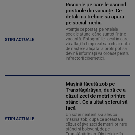
Riscurile pe care le ascund
postările din vacanțe. Ce
detalii nu trebuie să apară
pe social media
Atenție ce postați pe rețelele
sociale atunci când sunteți într-o
vacanță. Fotografiile, locul în care
ȘTIRI ACTUALE
vă aflați în timp real sau chiar data
de naștere afișată la profil pot să
devină informații valoroase pentru
infractorii cibernetici.
Mașină făcută zob pe
Transfăgărășan, după ce a
căzut zeci de metri printre
stânci. Ce a uitat șoferul să
facă
Un șofer neatent s-a ales cu
ȘTIRI ACTUALE
mașina zob, după ce aceasta a
căzut câțiva zeci de metri, printre
stânci și bolovani, de pe
Transfăgărășan. Din fericire, în