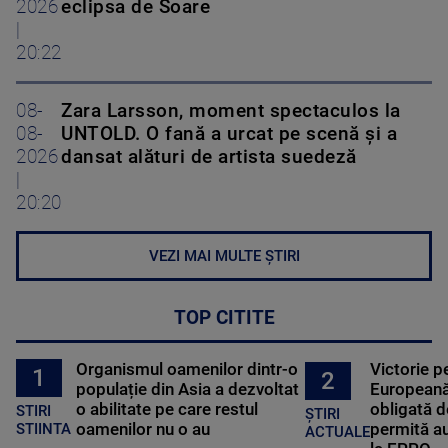
2026
eclipsa de Soare
|
20:22
08-
Zara Larsson, moment spectaculos la
08-
UNTOLD. O fană a urcat pe scenă și a
2026
dansat alături de artista suedeză
|
20:20
VEZI MAI MULTE ȘTIRI
TOP CITITE
Organismul oamenilor dintr-o
Victorie p
1
2
populație din Asia a dezvoltat
Europeană
o abilitate pe care restul
obligată d
STIRI
ȘTIRI
oamenilor nu o au
permită au
STIINTA
ACTUALE