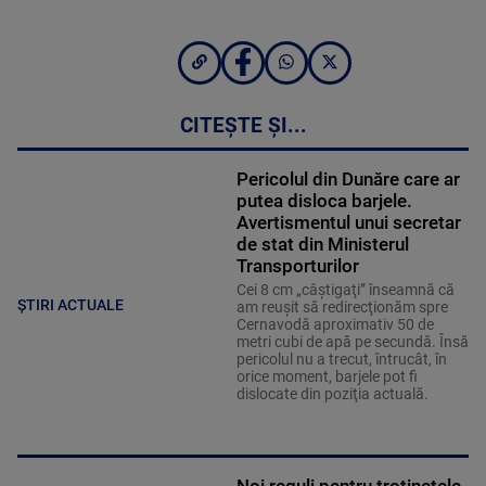
CITEȘTE ȘI...
Pericolul din Dunăre care ar
putea disloca barjele.
Avertismentul unui secretar
de stat din Ministerul
Transporturilor
Cei 8 cm „câştigaţi” înseamnă că
ȘTIRI ACTUALE
am reuşit să redirecţionăm spre
Cernavodă aproximativ 50 de
metri cubi de apă pe secundă. Însă
pericolul nu a trecut, întrucât, în
orice moment, barjele pot fi
dislocate din poziţia actuală.