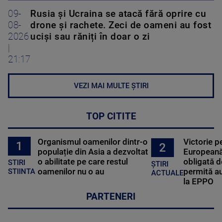
09-
Rusia și Ucraina se atacă fără oprire cu
08-
drone și rachete. Zeci de oameni au fost
2026
uciși sau răniți în doar o zi
|
21:17
VEZI MAI MULTE ȘTIRI
TOP CITITE
Organismul oamenilor dintr-o
Victorie p
1
2
populație din Asia a dezvoltat
Europeană
o abilitate pe care restul
obligată d
STIRI
ȘTIRI
oamenilor nu o au
permită au
STIINTA
ACTUALE
la EPPO
PARTENERI