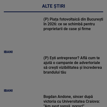
ALTE ȘTIRI
(P) Piața fotovoltaică din București
în 2026: ce se schimbă pentru
proprietarii de case și firme
IBANI
(P) Ești antreprenor? Află cum te
ajută o campanie de advertoriale
să crești vizibilitatea și încrederea
brandului tău
IBANI
Bogdan Andone, sincer după
victoria cu Universitatea Craiova:
”Am avut șansă, noroc!”