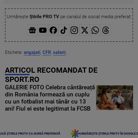
Urmărește
Știrile PRO TV
pe canalul de social media preferat:
Etichete:
angajati
,
CFR
,
salarii
,
ARTICOL RECOMANDAT DE
SPORT.RO
GALERIE FOTO Celebra cântăreață
din România formează un cuplu
cu un fotbalist mai tânăr cu 13
ani! Fiul ei este legitimat la FCSB
UGĂ ȘTIRILE PROTV CA SURSĂ PREFERATĂ
URMĂREȘTE ȘTIRILE PROTV ÎN GOOGLE 