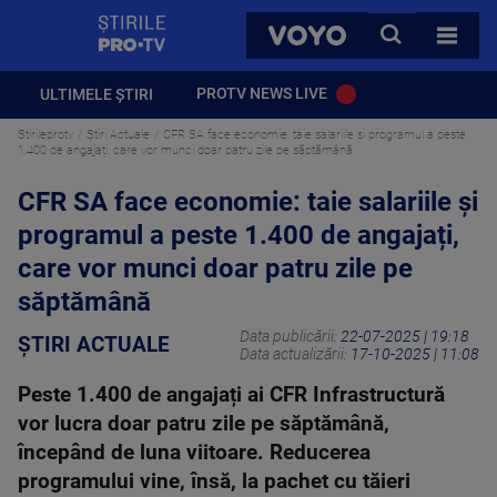
StirilePROTV
CAUTA
VOYO
TOATE 
PROTV NEWS LIVE
ULTIMELE ȘTIRI
Stirileprotv
Știri Actuale
CFR SA face economie: taie salariile și programul a peste
1.400 de angajați, care vor munci doar patru zile pe săptămână
CFR SA face economie: taie salariile și
programul a peste 1.400 de angajați,
care vor munci doar patru zile pe
săptămână
Data publicării:
22-07-2025 | 19:18
ȘTIRI ACTUALE
Data actualizării:
17-10-2025 | 11:08
Peste 1.400 de angajați ai CFR Infrastructură
vor lucra doar patru zile pe săptămână,
începând de luna viitoare. Reducerea
programului vine, însă, la pachet cu tăieri