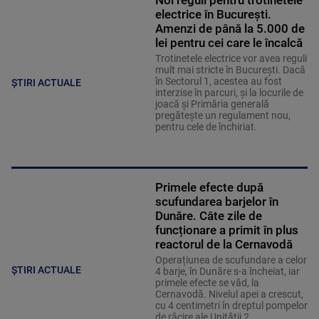
Noi reguli pentru trotinetele
electrice în București.
Amenzi de până la 5.000 de
lei pentru cei care le încalcă
Trotinetele electrice vor avea reguli
mult mai stricte în București. Dacă
în Sectorul 1, acestea au fost
ȘTIRI ACTUALE
interzise în parcuri, și la locurile de
joacă și Primăria generală
pregătește un regulament nou,
pentru cele de închiriat.
Primele efecte după
scufundarea barjelor în
Dunăre. Câte zile de
funcționare a primit în plus
reactorul de la Cernavodă
Operațiunea de scufundare a celor
ȘTIRI ACTUALE
4 barje, în Dunăre s-a încheiat, iar
primele efecte se văd, la
Cernavodă. Nivelul apei a crescut,
cu 4 centimetri în dreptul pompelor
de răcire ale Unității 2.