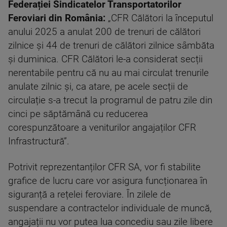
Federației Sindicatelor Transportatorilor
Feroviari din România:
„CFR Călători la începutul
anului 2025 a anulat 200 de trenuri de călători
zilnice și 44 de trenuri de călători zilnice sâmbăta
și duminica. CFR Călători le-a considerat secții
nerentabile pentru că nu au mai circulat trenurile
anulate zilnic și, ca atare, pe acele secții de
circulație s-a trecut la programul de patru zile din
cinci pe săptămână cu reducerea
corespunzătoare a veniturilor angajaților CFR
Infrastructură”.
Potrivit reprezentanților CFR SA, vor fi stabilite
grafice de lucru care vor asigura funcționarea în
siguranță a rețelei feroviare. În zilele de
suspendare a contractelor individuale de muncă,
angajații nu vor putea lua concediu sau zile libere